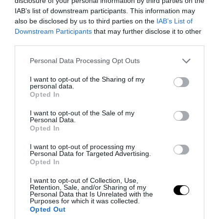
disclosure of your personal information by third parties on the
IAB’s list of downstream participants. This information may
also be disclosed by us to third parties on the
IAB’s List of
Downstream Participants
that may further disclose it to other
third parties.
Please note that this website/app uses one or more Google
Personal Data Processing Opt Outs
services and may gather and store information including but
not limited to your visit or usage behaviour. You may click to
I want to opt-out of the Sharing of my
personal data.
grant or deny consent to Google and its third-party tags to
Opted In
use your data for below specified purposes in below Google
consent section.
Karen bejelentést tett a dekoráció miatt a hatóságoknál, így
I want to opt-out of the Sale of my
Personal Data.
szükséges lett a kisfiú is a
Reszkessetek, betörők!
című filmből, és
Opted In
érkeztek kicsi karácsonyi patkányok is az orvos mellé. Lehet, hogy
tényleg díjat érdemelne ez a veranda, ugye?
I want to opt-out of processing my
Personal Data for Targeted Advertising.
Opted In
I want to opt-out of Collection, Use,
Retention, Sale, and/or Sharing of my
Personal Data that Is Unrelated with the
Purposes for which it was collected.
Opted Out