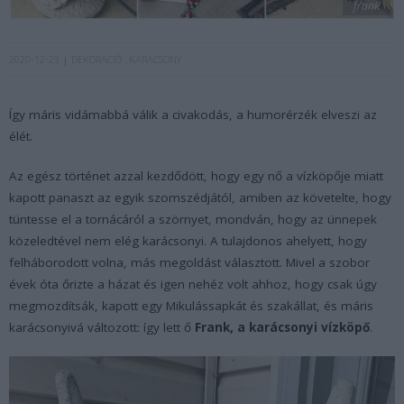
frank
2020-12-23
DEKORÁCIÓ
KARÁCSONY
Így máris vidámabbá válik a civakodás, a humorérzék elveszi az
élét.
Az egész történet azzal kezdődött, hogy egy nő a vízköpője miatt
kapott panaszt az egyik szomszédjától, amiben az követelte, hogy
tüntesse el a tornácáról a szörnyet, mondván, hogy az ünnepek
közeledtével nem elég karácsonyi. A tulajdonos ahelyett, hogy
felháborodott volna, más megoldást választott. Mivel a szobor
évek óta őrizte a házat és igen nehéz volt ahhoz, hogy csak úgy
megmozdítsák, kapott egy Mikulássapkát és szakállat, és máris
karácsonyivá változott: így lett ő
Frank, a karácsonyi vízköpő
.