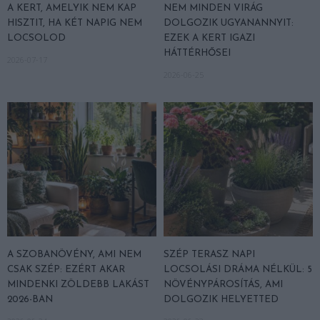
A KERT, AMELYIK NEM KAP
NEM MINDEN VIRÁG
HISZTIT, HA KÉT NAPIG NEM
DOLGOZIK UGYANANNYIT:
LOCSOLOD
EZEK A KERT IGAZI
HÁTTÉRHŐSEI
2026-07-17
2026-06-25
A SZOBANÖVÉNY, AMI NEM
SZÉP TERASZ NAPI
CSAK SZÉP: EZÉRT AKAR
LOCSOLÁSI DRÁMA NÉLKÜL: 5
MINDENKI ZÖLDEBB LAKÁST
NÖVÉNYPÁROSÍTÁS, AMI
2026-BAN
DOLGOZIK HELYETTED