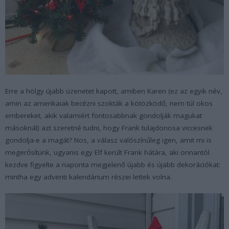
Erre a hölgy újabb üzenetet kapott, amiben Karen (ez az egyik név,
amin az amerikaiak becézni szokták a kötözködő, nem túl okos
embereket, akik valamiért fontosabbnak gondolják magukat
másoknál) azt szeretné tudni, hogy Frank tulajdonosa viccesnek
gondolja-e a magát? Nos, a válasz valószínűleg igen, amit mi is
megerősítünk, ugyanis egy Elf került Frank hátára, aki onnantól
kezdve figyelte a naponta megjelenő újabb és újabb dekorációkat:
mintha egy adventi kalendárium részei lettek volna.