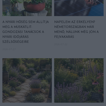
A NYÁRI HŐSÉG SEM ÁLLÍTJA
NAPELEM AZ ERKÉLYEN?
MEG A MUSKÁTLIT:
NÉMETORSZÁGBAN MÁR
GONDOZÁSI TANÁCSOK A
MENŐ, NÁLUNK MÉG JÖN A
NYÁRI IDŐJÁRÁS
FEJVAKARÁS
SZÉLSŐSÉGEIRE
2026-07-22
2026-07-27