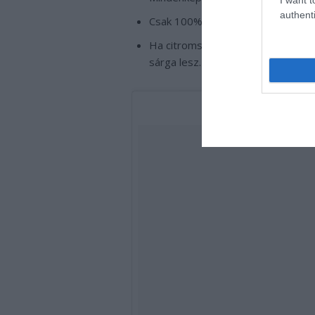
authenti
Csak 100%-os illóolajat használj f
Ha citromsav helyett aszkorbinsav
sárga lesz.