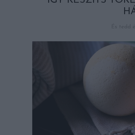
ÍGY KÉSZÍTS TÖ
HÁ
És tedd é