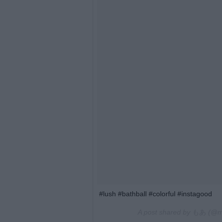
#lush #bathball #colorful #instagood
A post shared by
もあ
(@m