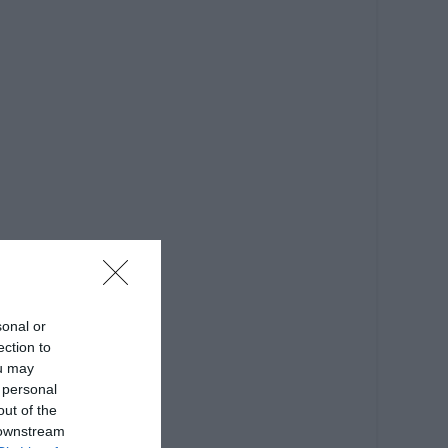
sonal or
ection to
ou may
 personal
out of the
 downstream