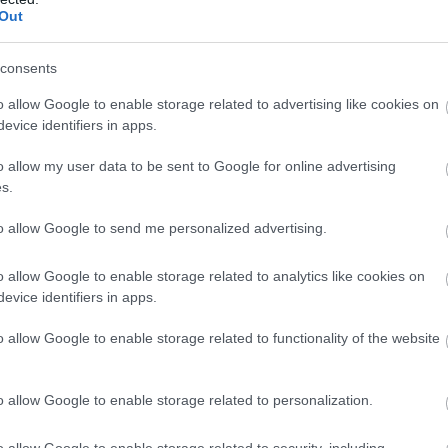
Out
consents
o allow Google to enable storage related to advertising like cookies on
evice identifiers in apps.
o allow my user data to be sent to Google for online advertising
s.
to allow Google to send me personalized advertising.
http://naturan.blog.hu
o allow Google to enable storage related to analytics like cookies on
 nyomkodva, különben szétesik! Ha mindez megvan, lehet
evice identifiers in apps.
 jót tesz neki 2-3 nap pihenés. De ha türelmetlen vagy, pár
a kádba, vagy becsomagolva meglepheted vele szeretteidet.
o allow Google to enable storage related to functionality of the website
dafigyelni:
o allow Google to enable storage related to personalization.
 mert ha víz éri a masszát, oda az egész!
o allow Google to enable storage related to security, including