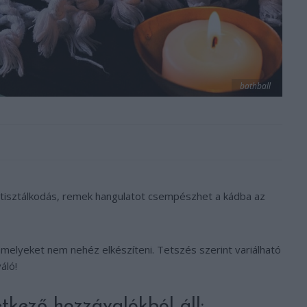
bathball
n tisztálkodás, remek hangulatot csempészhet a kádba az
amelyeket nem nehéz elkészíteni. Tetszés szerint variálható
áló!
tkező hozzávalókból áll: