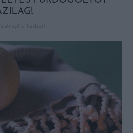
KÉLETES FÜRDŐGOLYÓT
ZILAG!
lménnyé a fürdést!