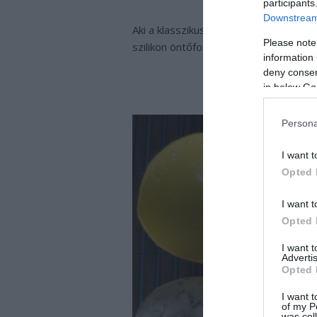
participants
Downstream 
Aki a klasszikus golyócskák helyett m
Please note
szilikon öntőformák.
information 
deny consent
in below Go
Persona
I want t
Opted 
I want t
Opted 
I want 
Advertis
Opted 
I want t
of my P
was col