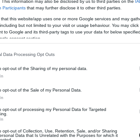
. This information may also be disclosed by us to third parties on the
IA
Participants
that may further disclose it to other third parties.
ás formát szeretne, remekül beválnak a célra a különböző
 that this website/app uses one or more Google services and may gath
including but not limited to your visit or usage behaviour. You may click 
 to Google and its third-party tags to use your data for below specifi
ogle consent section.
l Data Processing Opt Outs
o opt-out of the Sharing of my personal data.
In
o opt-out of the Sale of my Personal Data.
In
to opt-out of processing my Personal Data for Targeted
ing.
In
o opt-out of Collection, Use, Retention, Sale, and/or Sharing
ersonal Data that Is Unrelated with the Purposes for which it
lected.