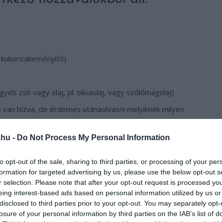
 kukoricakeményítő)
b zsír vagy olaj, pl. olívaolaj, vagy szőlőmagolaj)
re van bízva, de érdemes utánaolvasni melyiknek milyen
)
 (szintén ízlés szerint)
.hu -
Do Not Process My Personal Information
to opt-out of the sale, sharing to third parties, or processing of your per
formation for targeted advertising by us, please use the below opt-out s
r selection. Please note that after your opt-out request is processed y
z összetevőket, majd külön a nedveseket. A kókuszzsírt
eing interest-based ads based on personal information utilized by us or
disclosed to third parties prior to your opt-out. You may separately opt-
lőtt dolgozni kezdesz vele. Ha külön összekeverted a
losure of your personal information by third parties on the IAB’s list of
 masszává gyúrni és tetszés szerint formázni.