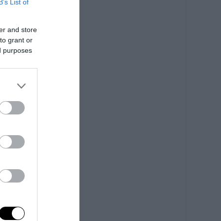
B’s List of
er and store
to grant or
ed purposes