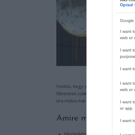
Opted 
Google 
I want t
web or d
I want t
purpose
I want 
I want t
Fontos, hogy jó erősen össze legyen
web or d
félretenni szikkadni egy hűvös helyre,
óra múlva már csobbanhatsz is vele 
I want t
or app.
Amire még érdemes o
I want t
Mindenképp száraz kézzel csináld,
I want t