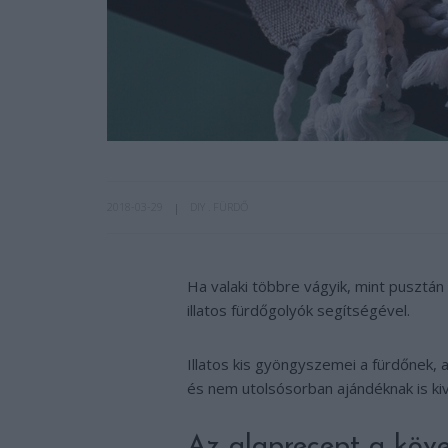
2018-03-29
DIY
FÜRDŐ
Ha valaki többre vágyik, mint pusztá
illatos fürdőgolyók segítségével.
Illatos kis gyöngyszemei a fürdőnek, 
és nem utolsósorban ajándéknak is kiv
Az alaprecept a köve