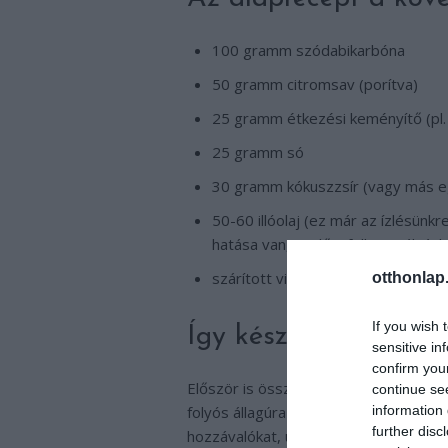
100 gramm szódabikarbóna
50 gramm citromsav (porítva)
25 gramm étkezési keményítő (pl.
25 gramm só
30 gramm kókuszzsír (vagy más egyé
50-60 illóolaj (ez már az ízlésünk
hatása van, mielőtt felhasználnánk
szárított virágszirom, gyógynövény
otthonlap
If you wish 
Így készül:
sensitive in
confirm you
Először is össze kell keverni a szára
continue se
information 
folyós állagúra kell langyosítani, mie
further disc
hozzávalókat, utána lehet az egészet