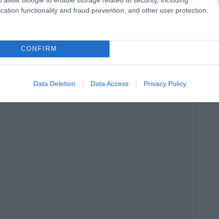
cation functionality and fraud prevention, and other user protection.
el és ne keverékeket!
at teszel bele, C-vitaminos fürdőgolyót kapsz, csak idővel
CONFIRM
Data Deletion
Data Access
Privacy Policy