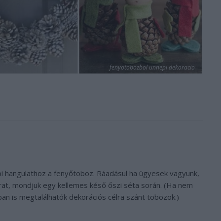
fenyotobozbol unnepi dekoracio
pi hangulathoz a fenyőtoboz. Ráadásul ha ügyesek vagyunk,
rat, mondjuk egy kellemes késő őszi séta során. (Ha nem
tában is megtalálhatók dekorációs célra szánt tobozok.)