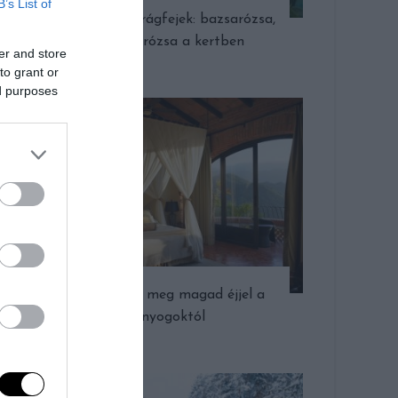
B’s List of
Varázslatos virágfejek: bazsarózsa,
pünkösdi rózsa a kertben
er and store
to grant or
ed purposes
Így védheted meg magad éjjel a
szúnyogoktól