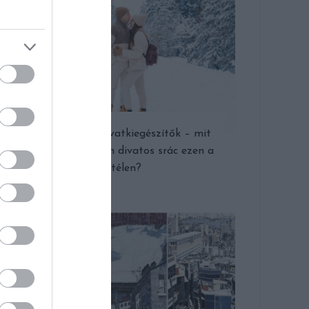
Trendi férfi divatkiegészítők – mit
viseljen minden divatos srác ezen a
télen?