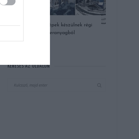
Látványos képek készülnek régi
farmeranyagból
KERESÉS AZ OLDALON