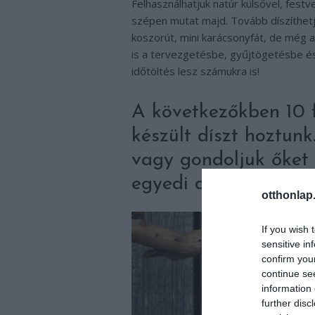
Felhasználhatjuk natúr külsővel, festv
szépen mutat majd. Tovább díszíthetjü
koszorút, mini karácsonyfát, de még a
is a tervezgetésbe, gyűjtögetésbe és
időtöltés lesz számukra is!
A következőkben 10 
készült díszt hoztun
vagy gondoljuk őket 
egyedi dekorációnkat
otthonlap
If you wish 
sensitive in
confirm you
continue se
information 
further disc