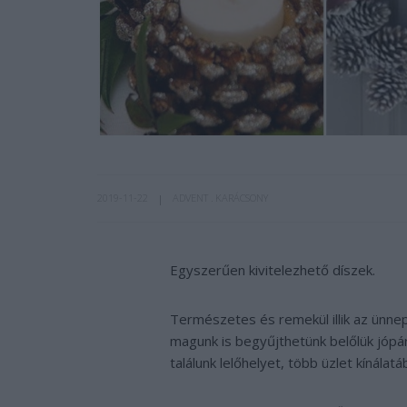
2019-11-22
ADVENT
KARÁCSONY
Egyszerűen kivitelezhető díszek.
Természetes és remekül illik az ünne
magunk is begyűjthetünk belőlük jópá
találunk lelőhelyet, több üzlet kínála