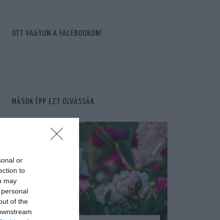
OTT VAGYUN A FACEBOOKON!
MÁSOK ÉPP EZT OLVASSÁK
sonal or
ection to
ou may
 personal
out of the
 downstream