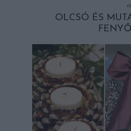
C
OLCSÓ ÉS MUTA
FENY