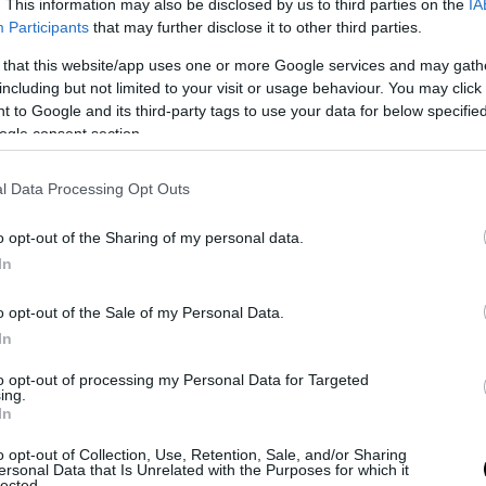
. This information may also be disclosed by us to third parties on the
IA
Participants
that may further disclose it to other third parties.
 that this website/app uses one or more Google services and may gath
including but not limited to your visit or usage behaviour. You may click 
 to Google and its third-party tags to use your data for below specifi
ogle consent section.
l Data Processing Opt Outs
o opt-out of the Sharing of my personal data.
In
o opt-out of the Sale of my Personal Data.
In
to opt-out of processing my Personal Data for Targeted
ing.
In
o opt-out of Collection, Use, Retention, Sale, and/or Sharing
ersonal Data that Is Unrelated with the Purposes for which it
lected.