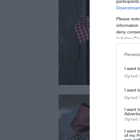
participants
Downstream 
Please note
information 
deny consent
in below Go
Persona
I want t
Opted 
I want t
Opted 
I want 
Advertis
Opted 
I want t
of my P
was col