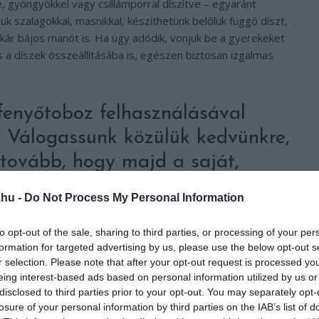
e, gyöngyökkel vagy csillámporral díszítve – egyaránt
k szalagokkal, masnikkal, készíthetünk belőlük függő díszt,
kár bájos manót is. Ha úgy adódik, vonjuk be a gyerekeket
 a díszek összeállításába is, egészen biztosan izgalmas
fenyőtoboz felhasználásával
k. Válogassunk közülük kedvünkre,
tovább, hogy majd a saját,
 elkészíthessük!
.hu -
Do Not Process My Personal Information
to opt-out of the sale, sharing to third parties, or processing of your per
formation for targeted advertising by us, please use the below opt-out s
r selection. Please note that after your opt-out request is processed y
eing interest-based ads based on personal information utilized by us or
disclosed to third parties prior to your opt-out. You may separately opt-
losure of your personal information by third parties on the IAB’s list of