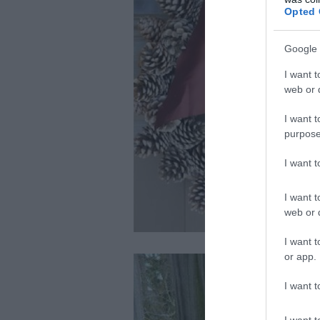
Opted 
Google 
I want t
web or d
I want t
purpose
I want 
I want t
web or d
I want t
or app.
I want t
I want t