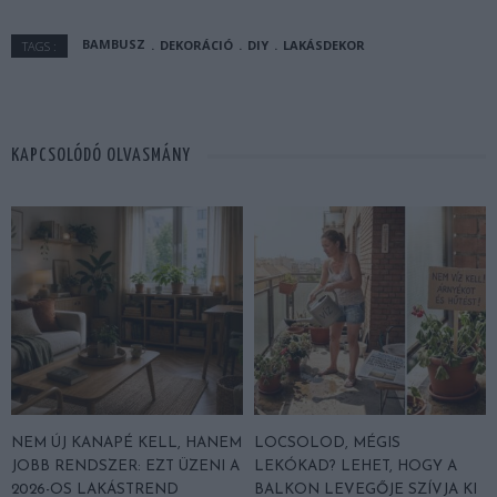
BAMBUSZ
DEKORÁCIÓ
DIY
LAKÁSDEKOR
TAGS :
KAPCSOLÓDÓ OLVASMÁNY
NEM ÚJ KANAPÉ KELL, HANEM
LOCSOLOD, MÉGIS
JOBB RENDSZER: EZT ÜZENI A
LEKÓKAD? LEHET, HOGY A
2026-OS LAKÁSTREND
BALKON LEVEGŐJE SZÍVJA KI