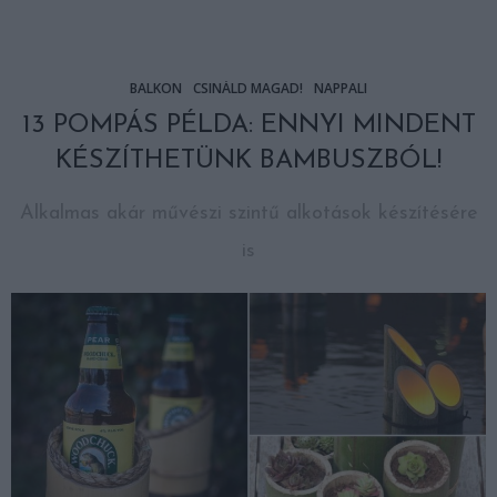
BALKON
CSINÁLD MAGAD!
NAPPALI
13 POMPÁS PÉLDA: ENNYI MINDENT
KÉSZÍTHETÜNK BAMBUSZBÓL!
Alkalmas akár művészi szintű alkotások készítésére
is