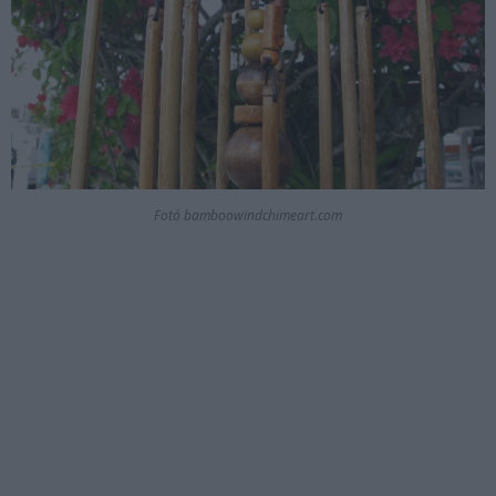
Fotó bamboowindchimeart.com