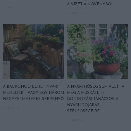
A VIZET A NÖVÉNYBŐL
2026-08-07
2026-08-04
A BALKONOD LEHET NYÁRI
A NYÁRI HŐSÉG SEM ÁLLÍTJA
MENEDÉK – VAGY EGY HÁROM
MEG A MUSKÁTLIT:
NÉGYZETMÉTERES SERPENYŐ
GONDOZÁSI TANÁCSOK A
NYÁRI IDŐJÁRÁS
2026-07-31
SZÉLSŐSÉGEIRE
2026-07-27