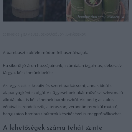
bambuszbol ennyi minden 14
2018-03-02
BAMBUSZ
DEKORÁCIÓ
DIY
LAKÁSDEKOR
A bambuszt sokféle módon felhasználhatjuk.
Ha sikerül jó áron hozzájutnunk, számtalan izgalmas, dekoratív
tárgyat készíthetünk belőle.
Aki egy kicsit is kreatív és szeret barkácsolni, annak ideális
alapanyagként szolgál. Az ügyesebbek akár művészi színvonalú
alkotásokat is készíthetnek bambuszból. Aki pedig asztalos
vénával is rendelkezik, a teraszon, verandán remekül mutató,
hangulatos bambusz bútorok készítésével is megpróbálkozhat.
A lehetőségek száma tehát szinte