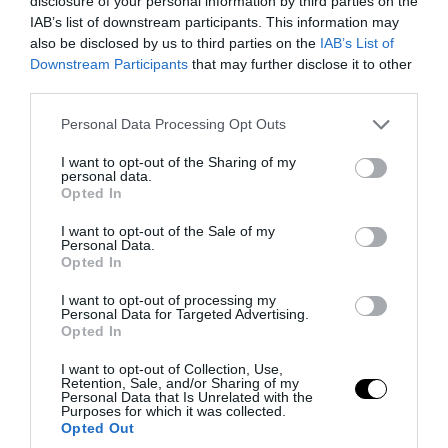
disclosure of your personal information by third parties on the
IAB’s list of downstream participants. This information may
Fotó: homesthetics.net
also be disclosed by us to third parties on the
IAB’s List of
Downstream Participants
that may further disclose it to other
third parties.
Please note that this website/app uses one or more Google
Personal Data Processing Opt Outs
services and may gather and store information including but
not limited to your visit or usage behaviour. You may click to
I want to opt-out of the Sharing of my
personal data.
grant or deny consent to Google and its third-party tags to
Opted In
use your data for below specified purposes in below Google
consent section.
I want to opt-out of the Sale of my
Personal Data.
Opted In
I want to opt-out of processing my
Personal Data for Targeted Advertising.
Opted In
I want to opt-out of Collection, Use,
Retention, Sale, and/or Sharing of my
Personal Data that Is Unrelated with the
Purposes for which it was collected.
Opted Out