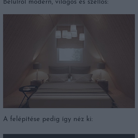
Belülről modern, világos és szellős:
A felépítése pedig így néz ki: