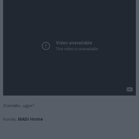
Zseniális, ugye?
Forrás:
MADi Home