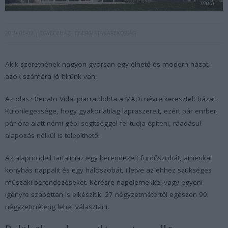
madi
2019-05-03
EGYEDI HÁZ
ENERGIATAKARÉKOSSÁG
Akik szeretnének nagyon gyorsan egy élhető és modern házat,
azok számára jó hírünk van.
Az olasz Renato Vidal piacra dobta a MADi névre keresztelt házat.
Különlegessége, hogy gyakorlatilag lapraszerelt, ezért pár ember,
pár óra alatt némi gépi segítséggel fel tudja építeni, ráadásul
alapozás nélkül is telepíthető.
Az alapmodell tartalmaz egy berendezett fürdőszobát, amerikai
konyhás nappalit és egy hálószobát, illetve az ehhez szükséges
műszaki berendezéseket. Kérésre napelemekkel vagy egyéni
igényre szabottan is elkészítik. 27 négyzetmétertől egészen 90
négyzetméterig lehet választani.