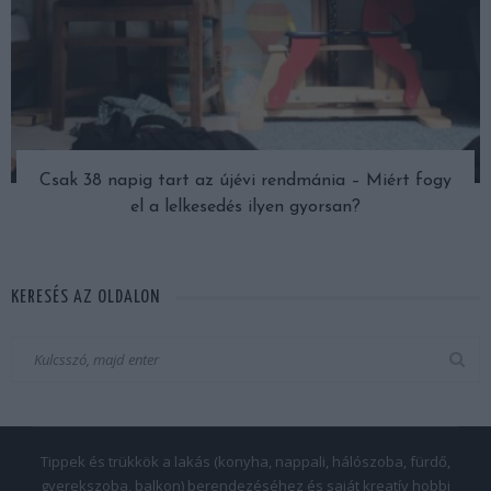
Csak 38 napig tart az újévi rendmánia – Miért fogy
el a lelkesedés ilyen gyorsan?
KERESÉS AZ OLDALON
Tippek és trükkök a lakás (konyha, nappali, hálószoba, fürdő,
gyerekszoba, balkon) berendezéséhez és saját kreatív hobbi