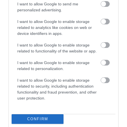
I want to allow Google to send me
personalized advertising.
I want to allow Google to enable storage
related to analytics like cookies on web or
device identifiers in apps.
LOCSOLOD, MÉGIS
HŐKUPOLA A LAKÁSBAN: ÍGY
I want to allow Google to enable storage
LEKÓKAD? LEHET, HOGY A
AKADÁLYOZD MEG, HOGY
related to functionality of the website or app.
BALKON LEVEGŐJE SZÍVJA KI
ÉJSZAKÁRA IS SÜTŐVÉ
A VIZET A NÖVÉNYBŐL
VÁLJON AZ OTTHONOD
I want to allow Google to enable storage
2026-08-04
2026-08-03
related to personalization.
I want to allow Google to enable storage
related to security, including authentication
functionality and fraud prevention, and other
user protection.
CONFIRM