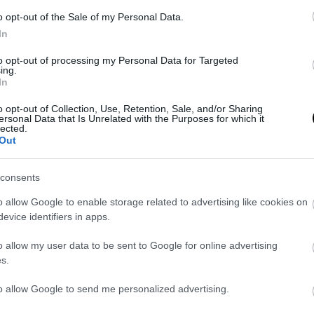
o opt-out of the Sale of my Personal Data.
In
to opt-out of processing my Personal Data for Targeted
ing.
In
o opt-out of Collection, Use, Retention, Sale, and/or Sharing
ersonal Data that Is Unrelated with the Purposes for which it
ENERGIATAKARÉKOSSÁGI TIPPEK
lected.
Out
OTTHONRA AZ ŐSZI-TÉLI IDŐSZAKRA:
HOGYAN CSÖKKENTSÜK A REZSIT
OKOSAN?
consents
2024-09-11
o allow Google to enable storage related to advertising like cookies on
evice identifiers in apps.
o allow my user data to be sent to Google for online advertising
s.
to allow Google to send me personalized advertising.