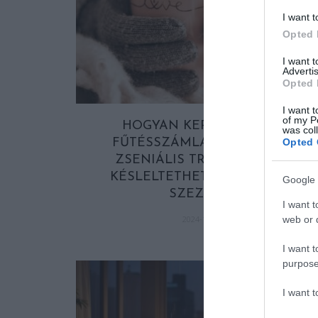
I want t
Opted 
I want 
Advertis
Opted 
I want t
of my P
HOGYAN KERÜLJÜK EL A
was col
Opted 
FŰTÉSSZÁMLA SOKKOT? – 7
ZSENIÁLIS TRÜKK, AMIVEL
KÉSLELTETHETJÜK A FŰTÉSI
Google 
SZEZONT!
I want t
web or d
2024-10-11
I want t
purpose
I want 