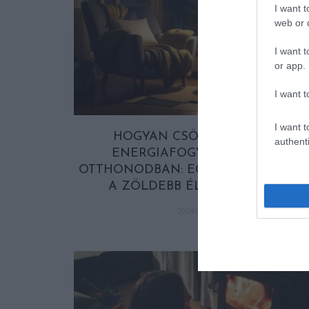
I want t
web or d
I want t
or app.
I want t
I want t
HOGYAN CSÖKKENTSD AZ
authenti
ENERGIAFOGYASZTÁST AZ
OTTHONODBAN: EGYSZERŰ LÉPÉSE
A ZÖLDEBB ÉLETMÓD FELÉ
2024-08-27