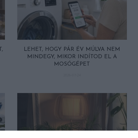
,
LEHET, HOGY PÁR ÉV MÚLVA NEM
MINDEGY, MIKOR INDÍTOD EL A
MOSÓGÉPET
2026-07-24