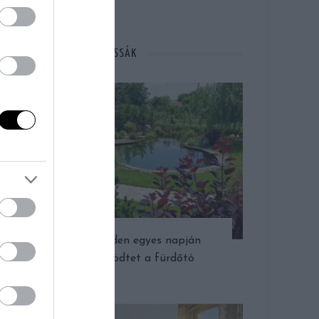
MÁSOK ÉPP EZT OLVASSÁK
Az év minden egyes napján
gyönyörködtet a fürdőtó