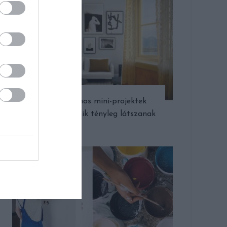
Egy délutános mini-projektek
januárra – amik tényleg látszanak