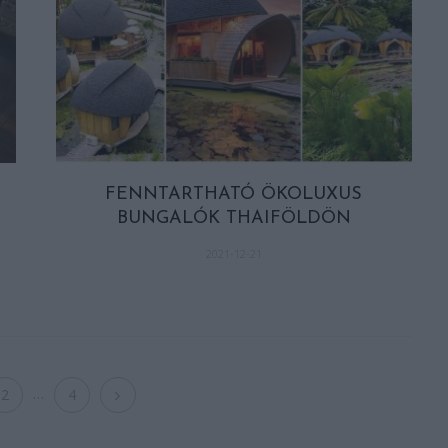
FENNTARTHATÓ ÖKOLUXUS
BUNGALÓK THAIFÖLDÖN
2021-12-21
…
2
4