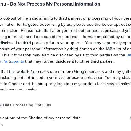
.hu -
Do Not Process My Personal Information
to opt-out of the sale, sharing to third parties, or processing of your per
formation for targeted advertising by us, please use the below opt-out s
r selection. Please note that after your opt-out request is processed y
eing interest-based ads based on personal information utilized by us or
ZÖLD ENERGIA A NAPPALIBAN – 8
disclosed to third parties prior to your opt-out. You may separately opt-
TIPP, AMIVEL EGY ÁTLAGOS
losure of your personal information by third parties on the IAB’s list of
?
HÁZTARTÁS IS CSÖKKENTHETI A
. This information may also be disclosed by us to third parties on the
IA
REZSIT
Participants
that may further disclose it to other third parties.
2025-10-10
 that this website/app uses one or more Google services and may gath
including but not limited to your visit or usage behaviour. You may click 
 to Google and its third-party tags to use your data for below specifi
ogle consent section.
l Data Processing Opt Outs
o opt-out of the Sharing of my personal data.
In