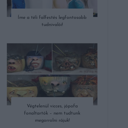
Íme a téli falfestés legfontosabb
tudnivalói!
Végtelenül vicces, jópofa
fonaltartók – nem tudtunk
megorrolni rájuk!