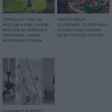
TÉNYLEG JÓT TESZ, HA
HÚSVÉTI DEKOR
MEZÍTLÁB A FŰBE LÉPÜNK?
FILLÉREKBŐL: ÍZLÉSES VAGY
MEGLEPŐ, MI TÖRTÉNIK A
GICCSES? INNEN CSÚSZIK
TESTÜNKKEL, AMIKOR
FÉLRE A NYUSZIS DÍSZÍTÉS
NÖVÉNYEKHEZ ÉRÜNK
2026-03-30
2026-04-02
15 MINIMALISTA HÚSVÉTI