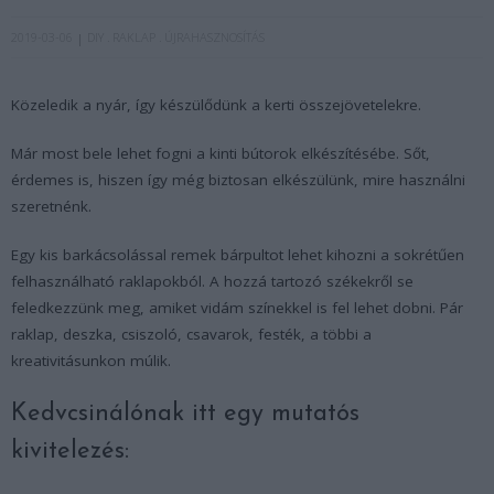
2019-03-06
DIY
RAKLAP
ÚJRAHASZNOSÍTÁS
Közeledik a nyár, így készülődünk a kerti összejövetelekre.
Már most bele lehet fogni a kinti bútorok elkészítésébe. Sőt,
érdemes is, hiszen így még biztosan elkészülünk, mire használni
szeretnénk.
Egy kis barkácsolással remek bárpultot lehet kihozni a sokrétűen
felhasználható raklapokból. A hozzá tartozó székekről se
feledkezzünk meg, amiket vidám színekkel is fel lehet dobni. Pár
raklap, deszka, csiszoló, csavarok, festék, a többi a
kreativitásunkon múlik.
Kedvcsinálónak itt egy mutatós
kivitelezés: