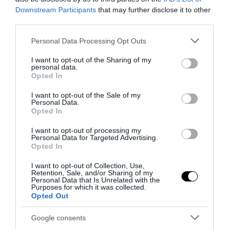
Downstream Participants
that may further disclose it to other
third parties.
Please note that this website/app uses one or more Google
Personal Data Processing Opt Outs
services and may gather and store information including but
not limited to your visit or usage behaviour. You may click to
I want to opt-out of the Sharing of my
personal data.
grant or deny consent to Google and its third-party tags to
Opted In
use your data for below specified purposes in below Google
consent section.
I want to opt-out of the Sale of my
Personal Data.
Opted In
I want to opt-out of processing my
Personal Data for Targeted Advertising.
Opted In
I want to opt-out of Collection, Use,
1.2k
Retention, Sale, and/or Sharing of my
Personal Data that Is Unrelated with the
Purposes for which it was collected.
Opted Out
MEGOSZTÁS
Google consents