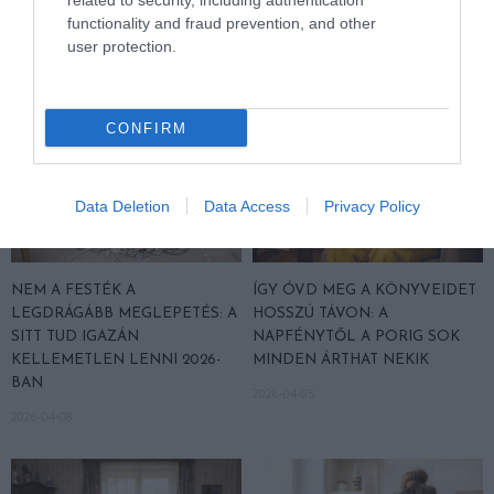
related to security, including authentication
2026-05-22
functionality and fraud prevention, and other
user protection.
CONFIRM
Data Deletion
Data Access
Privacy Policy
NEM A FESTÉK A
ÍGY ÓVD MEG A KÖNYVEIDET
LEGDRÁGÁBB MEGLEPETÉS: A
HOSSZÚ TÁVON: A
SITT TUD IGAZÁN
NAPFÉNYTŐL A PORIG SOK
KELLEMETLEN LENNI 2026-
MINDEN ÁRTHAT NEKIK
BAN
2026-04-05
2026-04-08