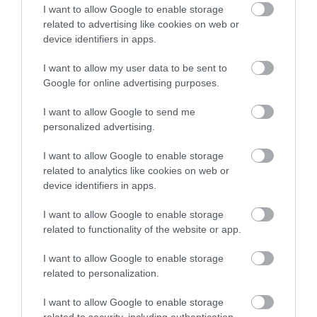
DIY
RAKLAP
ÚJRAHASZNOSÍTÁS
TAGS :
I want to allow Google to enable storage
related to advertising like cookies on web or
device identifiers in apps.
I want to allow my user data to be sent to
KAPCSOLÓDÓ OLVASMÁNY
Google for online advertising purposes.
I want to allow Google to send me
personalized advertising.
I want to allow Google to enable storage
related to analytics like cookies on web or
device identifiers in apps.
I want to allow Google to enable storage
related to functionality of the website or app.
I want to allow Google to enable storage
VISSZATÉR A NAGYMAMÁK
A RENDRAKÁSI MÓDSZER,
related to personalization.
VIRÁGOS KERTJE – CSAK MOST
AMITŐL ELŐSZÖR MEGIJEDSZ,
MÁR BEPORZÓBARÁT
AZTÁN MEGKÖNNYEBBÜLSZ
I want to allow Google to enable storage
TRENDNEK HÍVJUK
2026-04-30