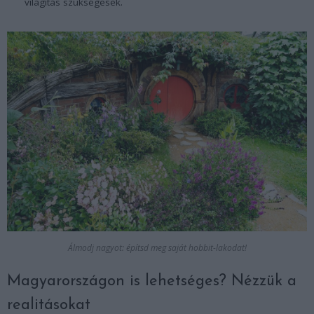
világítás szükségesek.
Álmodj nagyot: építsd meg saját hobbit-lakodat!
Magyarországon is lehetséges? Nézzük a
realitásokat