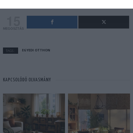
15
MEGOSZTÁS
EGYEDI OTTHON
TAGS :
KAPCSOLÓDÓ OLVASMÁNY