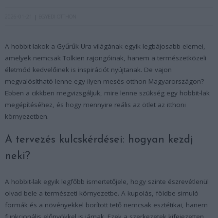
2026-01-21
EGYEDI OTTHON
A hobbit-lakok a Gyűrűk Ura világának egyik legbájosabb elemei,
amelyek nemcsak Tolkien rajongóinak, hanem a természetközeli
életmód kedvelőinek is inspirációt nyújtanak. De vajon
megvalósítható lenne egy ilyen mesés otthon Magyarországon?
Ebben a cikkben megvizsgáljuk, mire lenne szükség egy hobbit-lak
megépítéséhez, és hogy mennyire reális az ötlet az itthoni
környezetben.
A tervezés kulcskérdései: hogyan kezdj
neki?
A hobbit-lak egyik legfőbb ismertetőjele, hogy szinte észrevétlenül
olvad bele a természeti környezetbe. A kupolás, földbe simuló
formák és a növényekkel borított tető nemcsak esztétikai, hanem
funkcionális előnyökkel is járnak. Ezek a szerkezetek kifejezetten