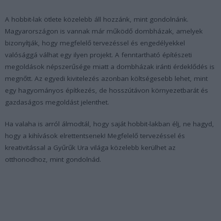
A hobbit-lak ötlete közelebb áll hozzánk, mint gondolnánk.
Magyarországon is vannak már működő dombházak, amelyek
bizonyítják, hogy megfelelő tervezéssel és engedélyekkel
valósággá válhat egy ilyen projekt. A fenntartható építészeti
megoldások népszerűsége miatt a dombházak iránti érdeklődés is
megnőtt. Az egyedi kivitelezés azonban költségesebb lehet, mint
egy hagyományos építkezés, de hosszútávon környezetbarát és
gazdaságos megoldást jelenthet.
Ha valaha is arról álmodtál, hogy saját hobbit-lakban élj, ne hagyd,
hogy a kihívások elrettentsenek! Megfelelő tervezéssel és
kreativitással a Gyűrűk Ura világa közelebb kerülhet az
otthonodhoz, mint gondolnád.