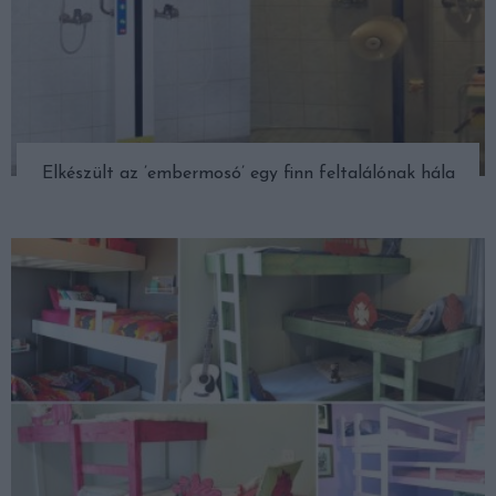
Elkészült az ’embermosó’ egy finn feltalálónak hála