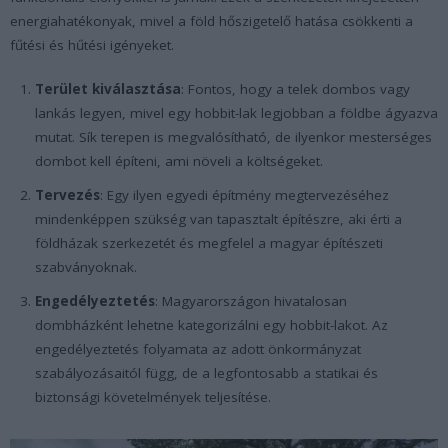
energiahatékonyak, mivel a föld hőszigetelő hatása csökkenti a
fűtési és hűtési igényeket.
Terület kiválasztása
: Fontos, hogy a telek dombos vagy
lankás legyen, mivel egy hobbit-lak legjobban a földbe ágyazva
mutat. Sík terepen is megvalósítható, de ilyenkor mesterséges
dombot kell építeni, ami növeli a költségeket.
Tervezés
: Egy ilyen egyedi építmény megtervezéséhez
mindenképpen szükség van tapasztalt építészre, aki érti a
földházak szerkezetét és megfelel a magyar építészeti
szabványoknak.
Engedélyeztetés
: Magyarországon hivatalosan
dombházként lehetne kategorizálni egy hobbit-lakot. Az
engedélyeztetés folyamata az adott önkormányzat
szabályozásaitól függ, de a legfontosabb a statikai és
biztonsági követelmények teljesítése.