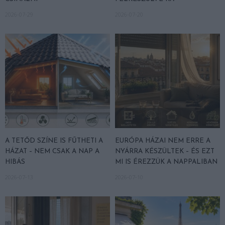
2026-07-29
2026-07-20
A TETŐD SZÍNE IS FŰTHETI A
EURÓPA HÁZAI NEM ERRE A
HÁZAT – NEM CSAK A NAP A
NYÁRRA KÉSZÜLTEK – ÉS EZT
HIBÁS
MI IS ÉREZZÜK A NAPPALIBAN
2026-07-13
2026-07-10