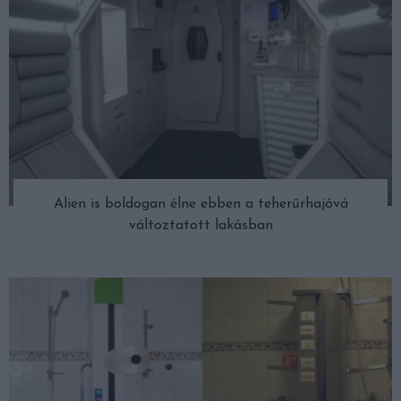
Alien is boldogan élne ebben a teherűrhajóvá
változtatott lakásban