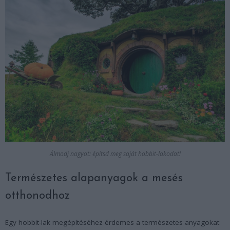
Álmodj nagyot: építsd meg saját hobbit-lakodat!
Természetes alapanyagok a mesés
otthonodhoz
Egy hobbit-lak megépítéséhez érdemes a természetes anyagokat