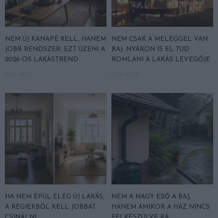
NEM ÚJ KANAPÉ KELL, HANEM
NEM CSAK A MELEGGEL VAN
JOBB RENDSZER: EZT ÜZENI A
BAJ: NYÁRON IS EL TUD
2026-OS LAKÁSTREND
ROMLANI A LAKÁS LEVEGŐJE
2026-08-07
2026-07-30
HA NEM ÉPÜL ELÉG ÚJ LAKÁS,
NEM A NAGY ESŐ A BAJ,
A RÉGIEKBŐL KELL JOBBAT
HANEM AMIKOR A HÁZ NINCS
CSINÁLNI
FELKÉSZÜLVE RÁ