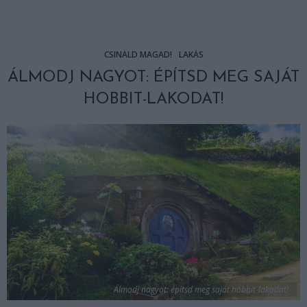
CSINÁLD MAGAD!
LAKÁS
ÁLMODJ NAGYOT: ÉPÍTSD MEG SAJÁT
HOBBIT-LAKODAT!
Álmodj nagyot: építsd meg saját hobbit-lakodat!