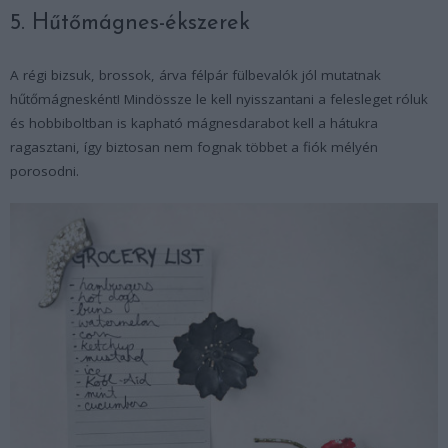
5. Hűtőmágnes-ékszerek
A régi bizsuk, brossok, árva félpár fülbevalók jól mutatnak
hűtőmágnesként! Mindössze le kell nyisszantani a felesleget róluk
és hobbiboltban is kapható mágnesdarabot kell a hátukra
ragasztani, így biztosan nem fognak többet a fiók mélyén
porosodni.