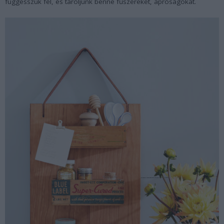
függesszük fel, és tároljunk benne fűszereket, apróságokat.