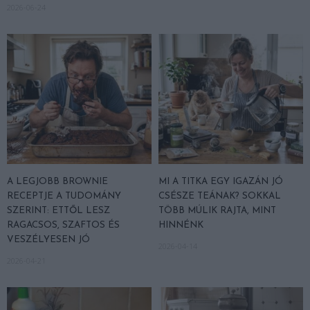
2026-06-24
A LEGJOBB BROWNIE
MI A TITKA EGY IGAZÁN JÓ
RECEPTJE A TUDOMÁNY
CSÉSZE TEÁNAK? SOKKAL
SZERINT: ETTŐL LESZ
TÖBB MÚLIK RAJTA, MINT
RAGACSOS, SZAFTOS ÉS
HINNÉNK
VESZÉLYESEN JÓ
2026-04-14
2026-04-21