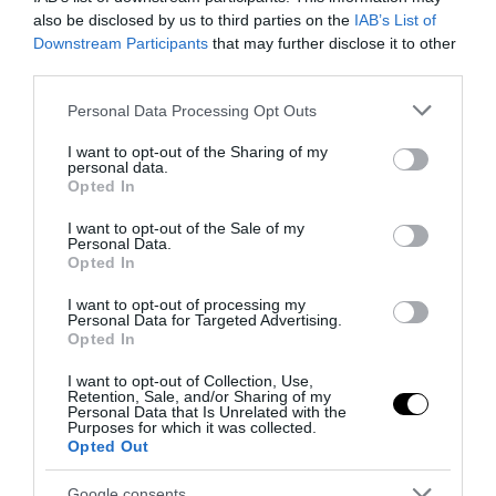
also be disclosed by us to third parties on the
IAB’s List of
Downstream Participants
that may further disclose it to other
third parties.
Please note that this website/app uses one or more Google
Personal Data Processing Opt Outs
Fotó: diyforlife.com
services and may gather and store information including but
not limited to your visit or usage behaviour. You may click to
I want to opt-out of the Sharing of my
personal data.
grant or deny consent to Google and its third-party tags to
Opted In
use your data for below specified purposes in below Google
consent section.
I want to opt-out of the Sale of my
Personal Data.
Opted In
I want to opt-out of processing my
Personal Data for Targeted Advertising.
Opted In
I want to opt-out of Collection, Use,
Retention, Sale, and/or Sharing of my
Personal Data that Is Unrelated with the
Purposes for which it was collected.
Opted Out
Google consents