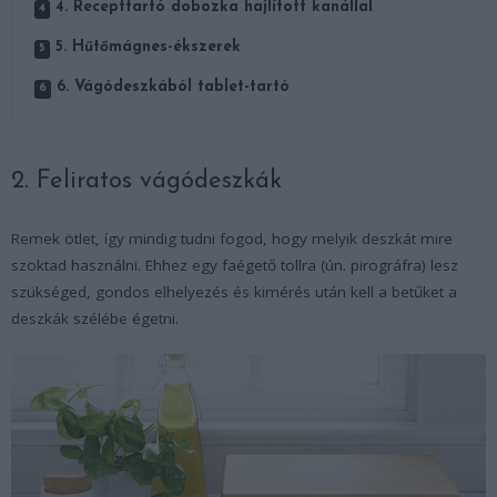
4. Recepttartó dobozka hajlított kanállal
5. Hűtőmágnes-ékszerek
6. Vágódeszkából tablet-tartó
2. Feliratos vágódeszkák
Remek ötlet, így mindig tudni fogod, hogy melyik deszkát mire
szoktad használni. Ehhez egy faégető tollra (ún. pirográfra) lesz
szükséged, gondos elhelyezés és kimérés után kell a betűket a
deszkák szélébe égetni.