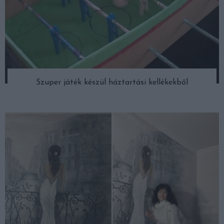
Szuper játék készül háztartási kellékekből