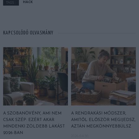
HACK
TAGS :
KAPCSOLÓDÓ OLVASMÁNY
A SZOBANÖVÉNY, AMI NEM
A RENDRAKÁSI MÓDSZER,
CSAK SZÉP: EZÉRT AKAR
AMITŐL ELŐSZÖR MEGIJEDSZ,
MINDENKI ZÖLDEBB LAKÁST
AZTÁN MEGKÖNNYEBBÜLSZ
2026-BAN
2026-04-30