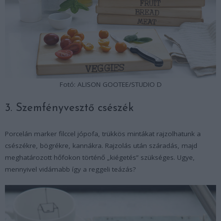
Fotó: ALISON GOOTEE/STUDIO D
3. Szemfényvesztő csészék
Porcelán marker filccel jópofa, trükkös mintákat rajzolhatunk a
csészékre, bögrékre, kannákra. Rajzolás után száradás, majd
meghatározott hőfokon történő „kiégetés” szükséges. Ugye,
mennyivel vidámabb így a reggeli teázás?