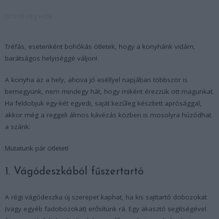
2017-09-25
HACK
Tréfás, esetenként bohókás ötletek, hogy a konyhánk vidám,
barátságos helyiséggé váljon!
A konyha az a hely, ahova jó eséllyel napjában többször is
bemegyünk, nem mindegy hát, hogy miként érezzük ott magunkat.
Ha feldobjuk egy-két egyedi, saját kezűleg készített aprósággal,
akkor még a reggeli álmos kávézás közben is mosolyra húzódhat
a szánk.
Mutatunk pár ötletet!
1. Vágódeszkából fűszertartó
A régi vágódeszka új szerepet kaphat, ha kis sajttartó dobozokat
(vagy egyéb fadobozokat) erősítünk rá. Egy akasztó segítségével