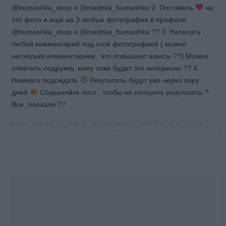
@bumashka_shop и @mashka_bumashka 2. Поставить
на
это фото и ещё на 3 любые фотографии в профиле
@bumashka_shop и @mashka_bumashka ?? 3. Написать
любой комментарий под этой фотографией ( можно
несколько комментариев , это повышает шансы ??) Можно
отметить подружку, кому тоже будет это интересно ?? 4.
Немного подождать
Результаты будут уже через пару
дней
Сохраняйте пост , чтобы не потерять результаты ?
Все, поехали ??
A post shared by
ДЕКОР,ЭКОМЕШКИ,СТИКЕРЫ,ПОСТЕРЫ
(@bumashka_shop) on