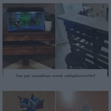
Íme pár zseniálisan remek raklapbútorötlet!