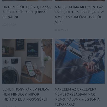
HA NEM ÉPÜL ELÉG ÚJ LAKÁS,
A MOBILKLÍMA MEGMENTI AZ
A RÉGIEKBŐL KELL JOBBAT
ESTÉT, DE NEM BIZTOS, HOGY
CSINÁLNI
A VILLANYHÁLÓZAT IS ÖRÜL
NEKI
2026-07-29
2026-07-28
LEHET, HOGY PÁR ÉV MÚLVA
NAPELEM AZ ERKÉLYEN?
NEM MINDEGY, MIKOR
NÉMETORSZÁGBAN MÁR
INDÍTOD EL A MOSÓGÉPET
MENŐ, NÁLUNK MÉG JÖN A
FEJVAKARÁS
2026-07-24