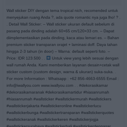
Wall sticker DIY dengan tema tropical nich, recomended untuk
menyejukan ruang Anda ?, ada quote romantic nya juga lho! ? .
. Detail Wall Sticker: – Wall sticker ukuran default sebelum di
pasang pada dinding adalah 60×65 cm/120×33 cm. – Dapat
diimplementasikan pada dinding, kaca atau lemari es. – Bahan
premium sticker transparan orajet + laminasi doff. Daya tahan
hingga 2-3 tahun (in door) – Warna: default seperti foto. –
Price: IDR 123.500 . .
Untuk view yang lebih sesuai dengan
wall rumah Anda. Kami memberikan layanan desain+cetak wall
sticker custom (custom design, warna & ukuran) suka-suka. .
For more Information : Whatsapp : +62 856-4663-6555 Email :
info@iwallyou.com www.iwallyou.com . . #dekorasikamar
#dekorasikamaranak #dekorasikamartidur #hiasanrumah
#hiasanrumah #wallsticker #wallstickermurah #wallstickers
#wallstickerjakarta #wallstickeronline #wallstickerlucu
#wallstickerbunga #wallstickertransparan #wallstickerquotes
#wallstickeranak #wallstickerkeren #wallstickerjogja
#wallstickersurabaya #wallstickerbali #wallstickerdenpasar