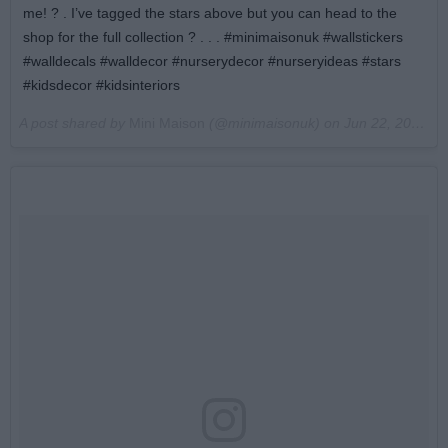
me! ? . I’ve tagged the stars above but you can head to the
shop for the full collection ? . . . #minimaisonuk #wallstickers
#walldecals #walldecor #nurserydecor #nurseryideas #stars
#kidsdecor #kidsinteriors
A post shared by
Mini Maison
(@minimaisonuk) on
Jun 22, 2018 at 12:15pm PDT