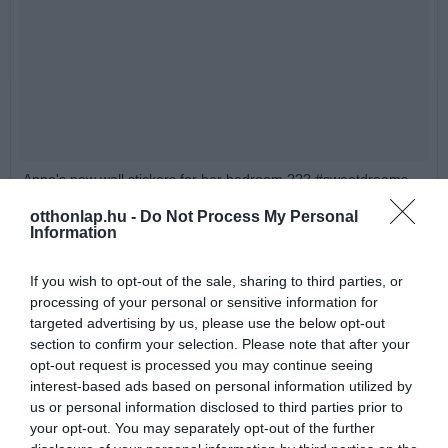
Anna's new wall stickers for her bedroom ??? #sweetdreams
#sweetdreamslittleone #babysroom #babyart #wallstickers
otthonlap.hu -
Do Not Process My Personal
#babygirl #babyspam
Information
A post shared by
Stefanie Muirden
(@stef_muirden) on
Jun 21, 2018 at 2:22pm PDT
If you wish to opt-out of the sale, sharing to third parties, or
processing of your personal or sensitive information for
targeted advertising by us, please use the below opt-out
section to confirm your selection. Please note that after your
opt-out request is processed you may continue seeing
interest-based ads based on personal information utilized by
us or personal information disclosed to third parties prior to
your opt-out. You may separately opt-out of the further