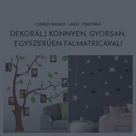
CSINÁLD MAGAD!
LAKÁS
PRAKTIKUS
DEKORÁLJ KÖNNYEN, GYORSAN,
EGYSZERŰEN FALMATRICÁVAL!
sticker