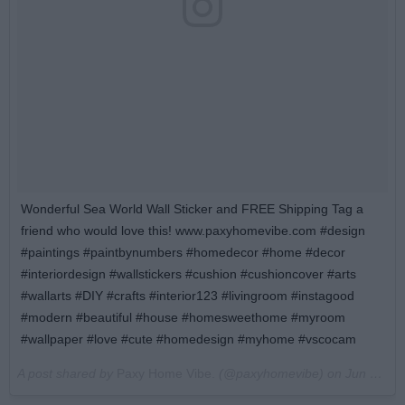
Wonderful Sea World Wall Sticker and FREE Shipping Tag a
friend who would love this! www.paxyhomevibe.com #design
#paintings #paintbynumbers #homedecor #home #decor
#interiordesign #wallstickers #cushion #cushioncover #arts
#wallarts #DIY #crafts #interior123 #livingroom #instagood
#modern #beautiful #house #homesweethome #myroom
#wallpaper #love #cute #homedesign #myhome #vscocam
A post shared by
Paxy Home Vibe.
(@paxyhomevibe) on
Jun 22, 2018 at 12:45am PDT