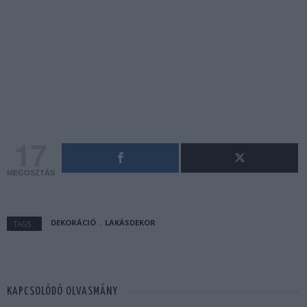
17
MEGOSZTÁS
DEKORÁCIÓ
LAKÁSDEKOR
TAGS :
KAPCSOLÓDÓ OLVASMÁNY