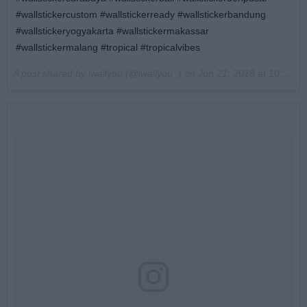
#wallstickercustom #wallstickerready #wallstickerbandung
#wallstickeryogyakarta #wallstickermakassar
#wallstickermalang #tropical #tropicalvibes
A post shared by
iwallyou
(@iwallyou_) on
Jun 21, 2018 at 10:04pm PDT