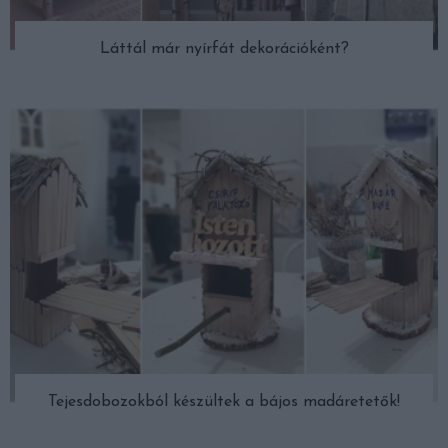
Láttál már nyírfát dekorációként?
Tejesdobozokból készültek a bájos madáretetők!