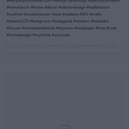
www.paxyhomevibe.com #design #paintings #paintbynumbers
#homedecor #home #decor #interiordesign #wallstickers
#cushion #cushioncover #arts #wallarts #DIY #crafts
#interior123 #livingroom #instagood #modern #beautiful
#house #homesweethome #myroom #wallpaper #love #cute
#homedesign #myhome #vscocam
A post shared by
Paxy Home Vibe.
(@paxyhomevibe) on
Jun 22, 2018 at 5:53am PDT