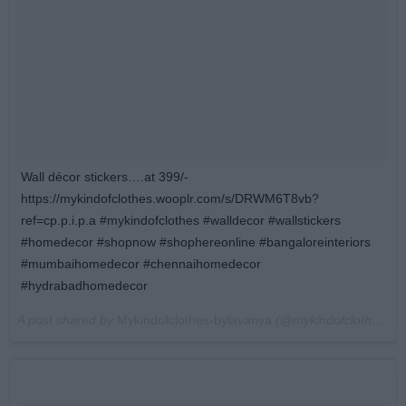
Wall décor stickers….at 399/-
https://mykindofclothes.wooplr.com/s/DRWM6T8vb?
ref=cp.p.i.p.a #mykindofclothes #walldecor #wallstickers
#homedecor #shopnow #shophereonline #bangaloreinteriors
#mumbaihomedecor #chennaihomedecor
#hydrabadhomedecor
A post shared by
Mykindofclothes-bylavanya
(@mykindofclothes.lavanya) on