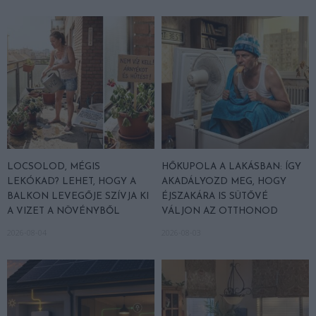
LOCSOLOD, MÉGIS
HŐKUPOLA A LAKÁSBAN: ÍGY
LEKÓKAD? LEHET, HOGY A
AKADÁLYOZD MEG, HOGY
BALKON LEVEGŐJE SZÍVJA KI
ÉJSZAKÁRA IS SÜTŐVÉ
A VIZET A NÖVÉNYBŐL
VÁLJON AZ OTTHONOD
2026-08-04
2026-08-03