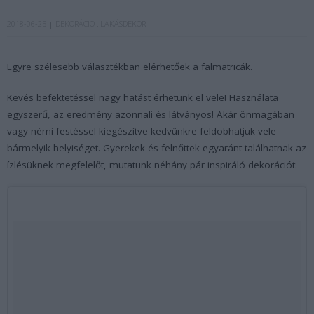
2018-06-25
DEKORÁCIÓ
LAKÁSDEKOR
Egyre szélesebb választékban elérhetőek a falmatricák.
Kevés befektetéssel nagy hatást érhetünk el vele! Használata
egyszerű, az eredmény azonnali és látványos! Akár önmagában
vagy némi festéssel kiegészítve kedvünkre feldobhatjuk vele
bármelyik helyiséget. Gyerekek és felnőttek egyaránt találhatnak az
ízlésüknek megfelelőt, mutatunk néhány pár inspiráló dekorációt: