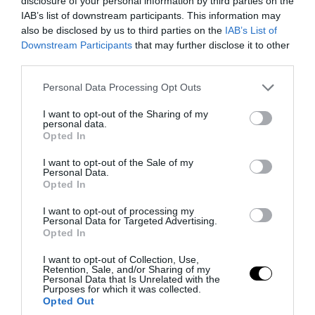
disclosure of your personal information by third parties on the
IAB’s list of downstream participants. This information may
also be disclosed by us to third parties on the
IAB’s List of
Downstream Participants
that may further disclose it to other
third parties.
Please note that this website/app uses one or more Google
Personal Data Processing Opt Outs
services and may gather and store information including but
not limited to your visit or usage behaviour. You may click to
I want to opt-out of the Sharing of my
personal data.
grant or deny consent to Google and its third-party tags to
Opted In
use your data for below specified purposes in below Google
consent section.
I want to opt-out of the Sale of my
Personal Data.
Opted In
I want to opt-out of processing my
Personal Data for Targeted Advertising.
Opted In
3D Wall Vinyl Decals 9.95 and FREE Shipping Tag a friend who
would love this! Active link in BIO #design #wallstickers
I want to opt-out of Collection, Use,
Retention, Sale, and/or Sharing of my
#interiordesign #home #decor #architecture
Personal Data that Is Unrelated with the
Purposes for which it was collected.
A post shared by
HomeGoods Warehouse
(@hgwarehouse) on
Jun
Opted Out