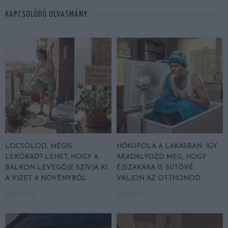
KAPCSOLÓDÓ OLVASMÁNY
LOCSOLOD, MÉGIS
HŐKUPOLA A LAKÁSBAN: ÍGY
LEKÓKAD? LEHET, HOGY A
AKADÁLYOZD MEG, HOGY
BALKON LEVEGŐJE SZÍVJA KI
ÉJSZAKÁRA IS SÜTŐVÉ
A VIZET A NÖVÉNYBŐL
VÁLJON AZ OTTHONOD
2026-08-04
2026-08-03