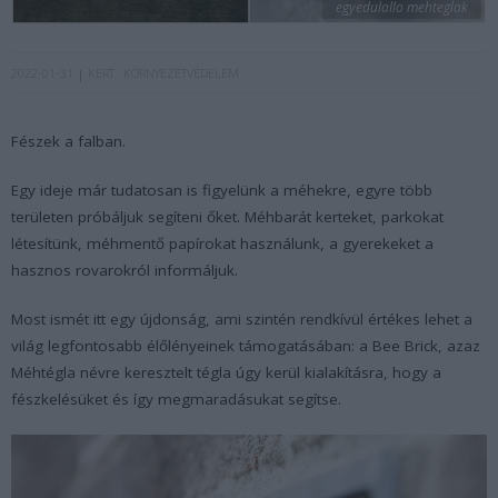
egyedulallo mehteglak
2022-01-31
KERT
KÖRNYEZETVÉDELEM
Fészek a falban.
Egy ideje már tudatosan is figyelünk a méhekre, egyre több
területen próbáljuk segíteni őket. Méhbarát kerteket, parkokat
létesítünk, méhmentő papírokat használunk, a gyerekeket a
hasznos rovarokról informáljuk.
Most ismét itt egy újdonság, ami szintén rendkívül értékes lehet a
világ legfontosabb élőlényeinek támogatásában: a Bee Brick, azaz
Méhtégla névre keresztelt tégla úgy kerül kialakításra, hogy a
fészkelésüket és így megmaradásukat segítse.