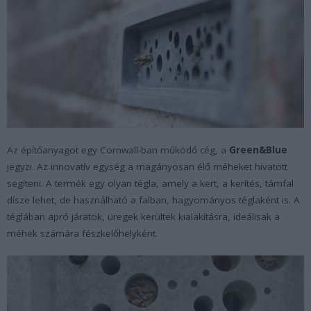
Az építőanyagot egy Cornwall-ban működő cég, a
Green&Blue
jegyzi. Az innovatív egység a magányosan élő méheket hivatott
segíteni. A termék egy olyan tégla, amely a kert, a kerítés, támfal
dísze lehet, de használható a falban, hagyományos téglaként is. A
téglában apró járatok, üregek kerültek kialakításra, ideálisak a
méhek számára fészkelőhelyként.