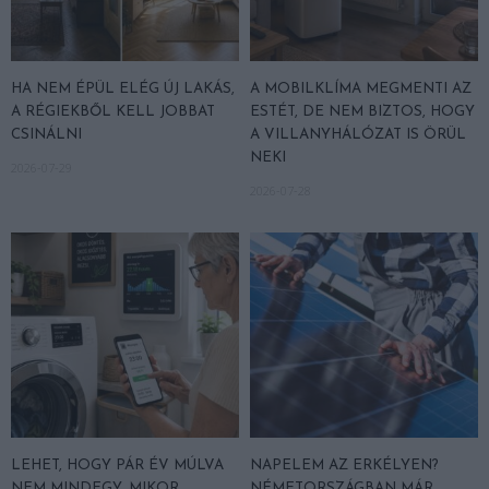
HA NEM ÉPÜL ELÉG ÚJ LAKÁS,
A MOBILKLÍMA MEGMENTI AZ
A RÉGIEKBŐL KELL JOBBAT
ESTÉT, DE NEM BIZTOS, HOGY
CSINÁLNI
A VILLANYHÁLÓZAT IS ÖRÜL
NEKI
2026-07-29
2026-07-28
LEHET, HOGY PÁR ÉV MÚLVA
NAPELEM AZ ERKÉLYEN?
NEM MINDEGY, MIKOR
NÉMETORSZÁGBAN MÁR