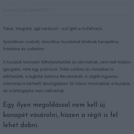
2019-06-14
BÚTORFELÚJÍTÁS
Takar, megvéd, újjá varázsol – ezt ígéri a SofaDress.
Speciálisan szabott, elasztikus huzatokat kínálnak kanapékra,
fotelekre és székekre.
A huzatok könnyen felhelyezhetőek és idomulnak, nem kell folyton
igazgatni, mint egy pokrócot. Több színben és mintában is
elérhetőek, a legtöbb bútorra illeszkednek. A cégtől ingyenes
színminta is kérhető. Mosógépben 30 fokon moshatóak a huzatok,
de szárítógépbe nem rakhatóak.
Egy ilyen megoldással nem kell új
kanapét vásárolni, hiszen a régit is fel
lehet dobni.