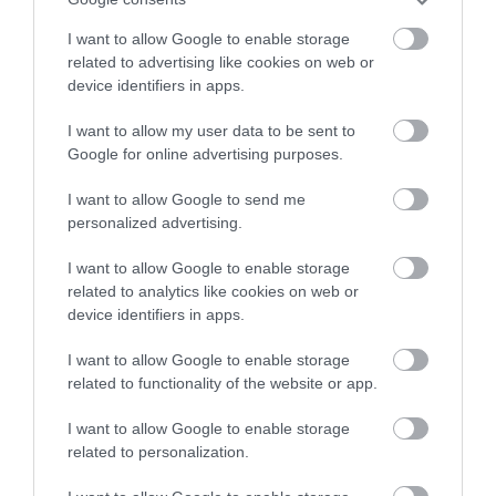
I want to allow Google to enable storage
NEM ÚJ KANAPÉ KELL, HANEM
LOCSOLOD, MÉGIS
related to advertising like cookies on web or
JOBB RENDSZER: EZT ÜZENI A
LEKÓKAD? LEHET, HOGY A
device identifiers in apps.
2026-OS LAKÁSTREND
BALKON LEVEGŐJE SZÍVJA KI
A VIZET A NÖVÉNYBŐL
I want to allow my user data to be sent to
2026-08-07
Google for online advertising purposes.
2026-08-04
I want to allow Google to send me
personalized advertising.
I want to allow Google to enable storage
related to analytics like cookies on web or
device identifiers in apps.
I want to allow Google to enable storage
related to functionality of the website or app.
I want to allow Google to enable storage
HŐKUPOLA A LAKÁSBAN: ÍGY
NAPELEM MELLÉ
related to personalization.
AKADÁLYOZD MEG, HOGY
AKKUMULÁTOR? ÍGY LEHET
ÉJSZAKÁRA IS SÜTŐVÉ
ELTÁROLNI A NAPPALT