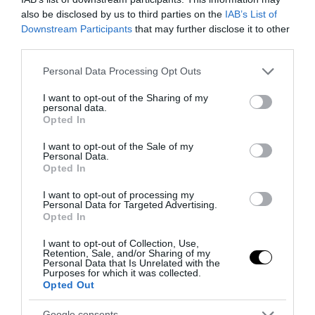
23
also be disclosed by us to third parties on the
IAB’s List of
Downstream Participants
that may further disclose it to other
third parties.
MEGOSZTÁS
Please note that this website/app uses one or more Google
Personal Data Processing Opt Outs
services and may gather and store information including but
BÚTORFELÚJÍTÁS
not limited to your visit or usage behaviour. You may click to
I want to opt-out of the Sharing of my
TAGS :
personal data.
grant or deny consent to Google and its third-party tags to
Opted In
use your data for below specified purposes in below Google
consent section.
I want to opt-out of the Sale of my
Personal Data.
KAPCSOLÓDÓ OLVASMÁNY
Opted In
I want to opt-out of processing my
Personal Data for Targeted Advertising.
Opted In
I want to opt-out of Collection, Use,
Retention, Sale, and/or Sharing of my
Personal Data that Is Unrelated with the
Purposes for which it was collected.
Opted Out
Google consents