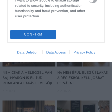
I want to allow Google to enable storage
VÁLJON AZ OTTHONOD
ESTÉRE
related to security, including authentication
2026-08-03
2026-08-03
functionality and fraud prevention, and other
user protection.
CONFIRM
Data Deletion
Data Access
Privacy Policy
NEM CSAK A MELEGGEL VAN
HA NEM ÉPÜL ELÉG ÚJ LAKÁS,
BAJ: NYÁRON IS EL TUD
A RÉGIEKBŐL KELL JOBBAT
ROMLANI A LAKÁS LEVEGŐJE
CSINÁLNI
2026-07-30
2026-07-29