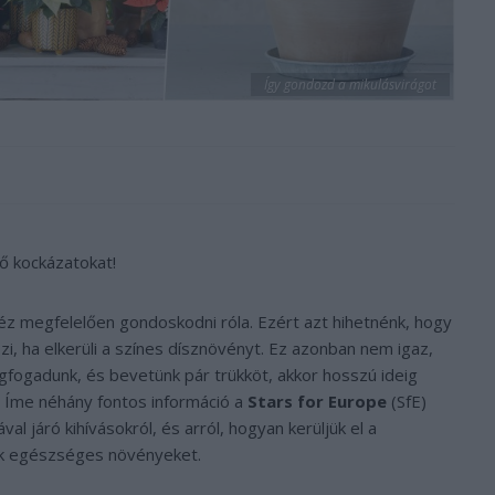
Így gondozd a mikulásvirágot
lő kockázatokat!
éz megfelelően gondoskodni róla. Ezért azt hihetnénk, hogy
zi, ha elkerüli a színes dísznövényt. Ez azonban nem igaz,
fogadunk, és bevetünk pár trükköt, akkor hosszú ideig
. Íme néhány fontos információ a
Stars for Europe
(SfE)
al járó kihívásokról, és arról, hogyan kerüljük el a
nk egészséges növényeket.