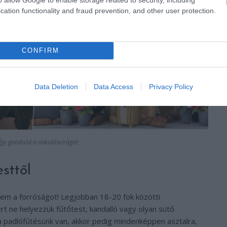
cation functionality and fraud prevention, and other user protection.
CONFIRM
Data Deletion
Data Access
Privacy Policy
Így gondozd a mikulásvirágot
esttől
nem a forróságot! Legjobban 18-20 fok közötti
t ne helyezzük fűtőtest, kandalló vagy olyan sütő
a padlófűtésünk van, akkor pedig mindenképpen asztalra,