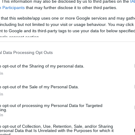
. This information may also be disclosed by us to third parties on the
IA
Participants
that may further disclose it to other third parties.
 that this website/app uses one or more Google services and may gath
including but not limited to your visit or usage behaviour. You may click 
 to Google and its third-party tags to use your data for below specifi
ogle consent section.
l Data Processing Opt Outs
o opt-out of the Sharing of my personal data.
In
o opt-out of the Sale of my Personal Data.
In
to opt-out of processing my Personal Data for Targeted
ing.
In
Így gondozd a mikulásvirágot
o opt-out of Collection, Use, Retention, Sale, and/or Sharing
ersonal Data that Is Unrelated with the Purposes for which it
lected.