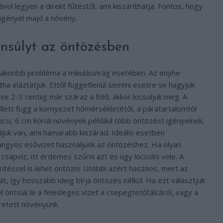
ol legyen a direkt fűtéstől, ami kiszáríthatja. Fontos, hogy
igényel majd a növény.
nsúlyt az öntözésben
gyakoribb probléma a mikulásvirág esetében. Az enyhe
tha eláztatjuk. Ettől függetlenül semmi esetre se hagyjuk
rve 2-3 centiig már száraz a föld, akkor locsoljuk meg. A
ett függ a környezet hőmérsékletétől, a páratartalomtól
icsi, 6 cm körüli növények például több öntözést igényelnek,
jük van, ami hamarabb kiszárad. Ideális esetben
angyos esővizet használjunk az öntözéshez. Ha olyan
sapvíz, itt érdemes szűrni azt és úgy locsolni vele. A
erítéssel is lehet öntözni. Utóbbi azért hasznos, mert az
, így hosszabb ideig bírja öntözés nélkül. Ha ezt választjuk
 öntsük le a felesleges vizet a csepegtetőtálcáról, vagy a
retett növényünk.