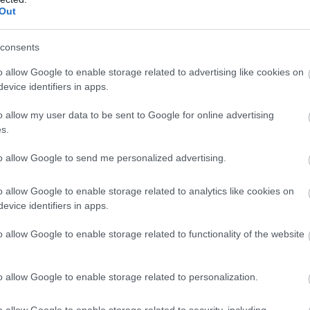
vösebb pontra helyeznünk, aminek hasonló a klímája, mint
Out
uk hozzá végleges pozíciójához. Keressünk ehhez egy
 hőmérséklet 15-22 fok között van, és a felület sem hideg,
consents
o allow Google to enable storage related to advertising like cookies on
evice identifiers in apps.
nyok
o allow my user data to be sent to Google for online advertising
reti, a fényigénye is igen magas. A sötétség olyan
s.
szerint az üzletek sötét sarkaiban tartott növényt inkább
to allow Google to send me personalized advertising.
 akár direkt napsütésnek is kitehetjük növényünket,
o allow Google to enable storage related to analytics like cookies on
evice identifiers in apps.
o allow Google to enable storage related to functionality of the website
o allow Google to enable storage related to personalization.
o allow Google to enable storage related to security, including