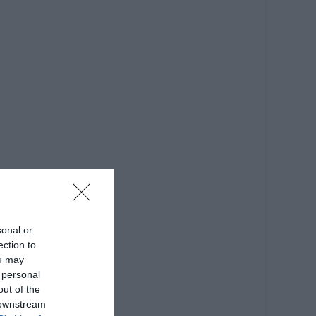
sonal or
ection to
ou may
 personal
out of the
 downstream