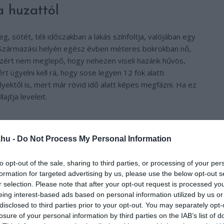
a huzattól
g, sötét, téli időszakban a lakás színfoltja, valójában egy
. Származási helyén egész évben méteres bokrokban nő,
Ezért nem meglepő, hogy nehezen viseli hazánk hűvös,
t ügyelni kell rá, hogy sose legyen 12 fok alatti
yektől is, mert már rövid idő alatt képes megfázni. Ha ez
ajtja leveleit.
ban is odafigyelni! Ne vegyünk olyan helyen mikulásvirágot,
et huzatos, bejárathoz közeli részén tartják, mert könnyen
.hu -
Do Not Process My Personal Information
 és hazaszállítása után egy-két nappal elveszti leveleit.
olva vigyük magunkkal a virágostól, mert a hazaúton is
to opt-out of the sale, sharing to third parties, or processing of your per
formation for targeted advertising by us, please use the below opt-out s
r selection. Please note that after your opt-out request is processed y
eing interest-based ads based on personal information utilized by us or
disclosed to third parties prior to your opt-out. You may separately opt-
losure of your personal information by third parties on the IAB’s list of