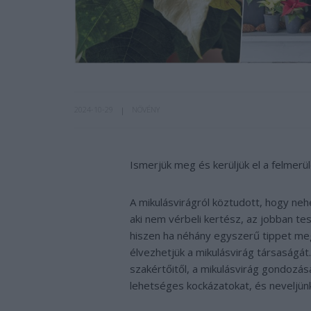
2024-10-29
NÖVÉNY
Ismerjük meg és kerüljük el a felmerü
A mikulásvirágról köztudott, hogy neh
aki nem vérbeli kertész, az jobban tes
hiszen ha néhány egyszerű tippet meg
élvezhetjük a mikulásvirág társaságát
szakértőitől, a mikulásvirág gondozásáv
lehetséges kockázatokat, és neveljü