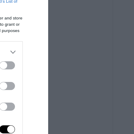
B’s List of
er and store
to grant or
ed purposes