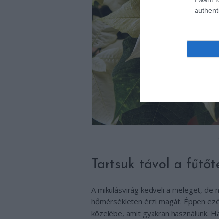
authenti
Tartsuk távol a fűtőt
A mikulásvirág kedveli a meleget, de 
hőmérsékleten érzi magát. Éppen ezér
közelébe, amit gyakran használunk. H