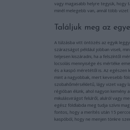
vagy magasabb helyre tegyük, hogy táv
minél melegebb van, annál több vizet 
Találjuk meg az egye
A túlzásba vitt öntözés az egyik leg
szárazságot például jobban viseli, min
teljesen kiszáradni, ha a felszíntől mé
locsolás mennyisége és mértéke emell
és a kaspó méretétől is. Az egészen k
mint a nagyobbak, mert kevesebb föld
szobahőmérsékletű, lágy vizet vagy l
régióban élünk, ahol nagyon kemény a c
mikulásvirágot felülről, alulról vagy m
egész földlabda meg tudja szívni magát
fontos, hogy a merítés után 15 perccel
kaspóból, hogy ne menjen tönkre sze