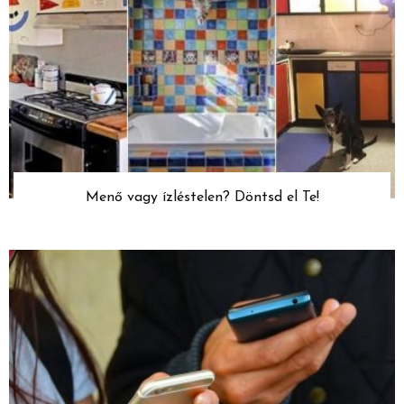
Menő vagy ízléstelen? Döntsd el Te!