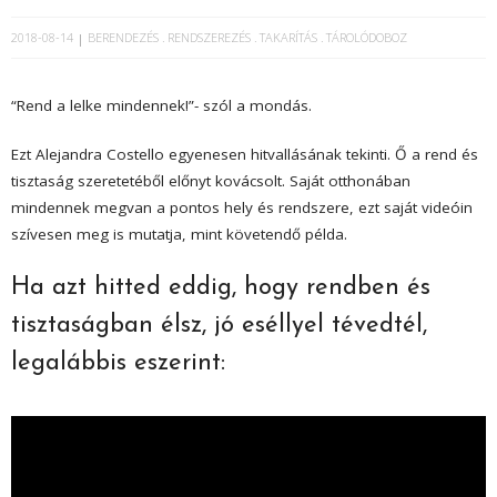
2018-08-14
BERENDEZÉS
RENDSZEREZÉS
TAKARÍTÁS
TÁROLÓDOBOZ
“Rend a lelke mindennek!”- szól a mondás.
Ezt Alejandra Costello egyenesen hitvallásának tekinti. Ő a rend és
tisztaság szeretetéből előnyt kovácsolt. Saját otthonában
mindennek megvan a pontos hely és rendszere, ezt saját videóin
szívesen meg is mutatja, mint követendő példa.
Ha azt hitted eddig, hogy rendben és
tisztaságban élsz, jó eséllyel tévedtél,
legalábbis eszerint: