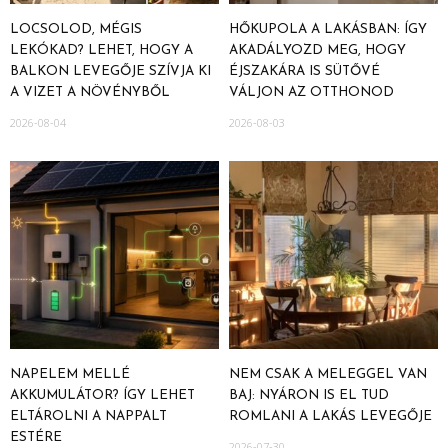
LOCSOLOD, MÉGIS
HŐKUPOLA A LAKÁSBAN: ÍGY
LEKÓKAD? LEHET, HOGY A
AKADÁLYOZD MEG, HOGY
BALKON LEVEGŐJE SZÍVJA KI
ÉJSZAKÁRA IS SÜTŐVÉ
A VIZET A NÖVÉNYBŐL
VÁLJON AZ OTTHONOD
2026-08-04
2026-08-03
NAPELEM MELLÉ
NEM CSAK A MELEGGEL VAN
AKKUMULÁTOR? ÍGY LEHET
BAJ: NYÁRON IS EL TUD
ELTÁROLNI A NAPPALT
ROMLANI A LAKÁS LEVEGŐJE
ESTÉRE
2026-07-30