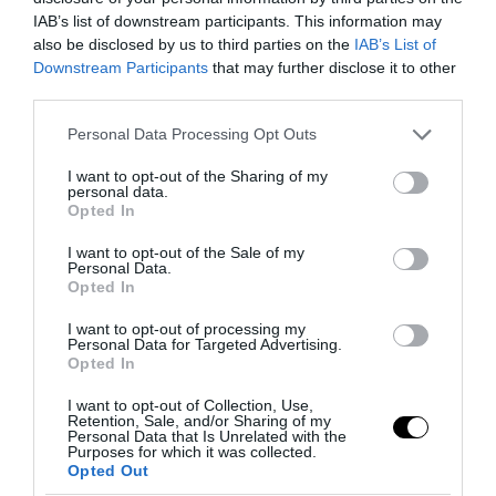
IAB’s list of downstream participants. This information may
also be disclosed by us to third parties on the
IAB’s List of
Downstream Participants
that may further disclose it to other
third parties.
Please note that this website/app uses one or more Google
Personal Data Processing Opt Outs
services and may gather and store information including but
not limited to your visit or usage behaviour. You may click to
I want to opt-out of the Sharing of my
personal data.
grant or deny consent to Google and its third-party tags to
Opted In
use your data for below specified purposes in below Google
consent section.
I want to opt-out of the Sale of my
Personal Data.
Opted In
I want to opt-out of processing my
Personal Data for Targeted Advertising.
Opted In
I want to opt-out of Collection, Use,
Retention, Sale, and/or Sharing of my
Personal Data that Is Unrelated with the
Purposes for which it was collected.
Opted Out