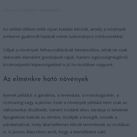
2022-08-17
NÖVÉNY
SZOBANÖVÉNY
Az utóbbi időben több olyan kutatás készült, amely a növények
emberre gyakorolt hatását mérte tudományos módszerekkel.
Céljuk a növények felhasználásának kiterjesztése, tehát ne csak
dekoratív elemként gondoljunk rájuk, hanem egészségmegőrző,
közérzetjavító képességeikkel is jó ha tisztában vagyunk.
Az elménkre ható növények
Ilyenek például: a gardénia, a levendula, a macskagyökér, a
rozmaring vagy a jázmin. Ezek a növények például nem csak az
otthonunkat díszíthetik, hanem irodánk ékes darabjai is lehetnek.
Nyugtatóan hatnak az elmére, tisztítják a levegőt, növelik a
páratartalmat, mely által kellemes klímát teremtenek az irodában
is. A jázmin illata híres arról, hogy a teendőinkre való