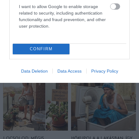
MEGOSZTÁS
I want to allow Google to enable storage
related to security, including authentication
functionality and fraud prevention, and other
user protection.
NÖVÉNY
SZOBANÖVÉNY
TAGS :
CONFIRM
KAPCSOLÓDÓ OLVASMÁNY
Data Deletion
Data Access
Privacy Policy
LOCSOLOD, MÉGIS
HŐKUPOLA A LAKÁSBAN: ÍGY