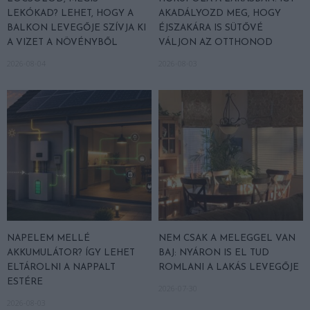
LEKÓKAD? LEHET, HOGY A
AKADÁLYOZD MEG, HOGY
BALKON LEVEGŐJE SZÍVJA KI
ÉJSZAKÁRA IS SÜTŐVÉ
A VIZET A NÖVÉNYBŐL
VÁLJON AZ OTTHONOD
2026-08-04
2026-08-03
NAPELEM MELLÉ
NEM CSAK A MELEGGEL VAN
AKKUMULÁTOR? ÍGY LEHET
BAJ: NYÁRON IS EL TUD
ELTÁROLNI A NAPPALT
ROMLANI A LAKÁS LEVEGŐJE
ESTÉRE
2026-07-30
2026-08-03