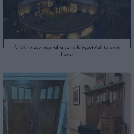
A fák törzse inspirálta ezt a lélegzetelállító erdei
házat