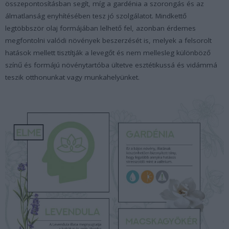
összepontosításban segít, míg a gardénia a szorongás és az
álmatlanság enyhítésében tesz jó szolgálatot. Mindkettő
legtöbbször olaj formájában lelhető fel, azonban érdemes
megfontolni valódi növények beszerzését is, melyek a felsorolt
hatások mellett tisztítják a levegőt és nem mellesleg különböző
színű és formájú növénytartóba ültetve esztétikussá és vidámmá
teszik otthonunkat vagy munkahelyünket.