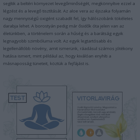
segítik a beltéri környezet levegőminőségét, megkönnyítve ezzel a
légzést és a levegő tisztítását. Az aloe vera az éjszaka folyamán
nagy mennyiségű oxigént szabadít fel, így hálószobánk tökéletes
darabja lehet. A borostyán pedig már ősidők óta jelen van az
életünkben, a történelem során a hűség és a barátság egyik
legnagyobb szimbóluma volt. Az egyik legtartósabb és
legellenállóbb növény, amit ismerünk, ráadásul számos jótékony
hatása ismert, mint például az, hogy kiválóan enyhíti a
másnaposság tüneteit, köztük a fejfájást is.