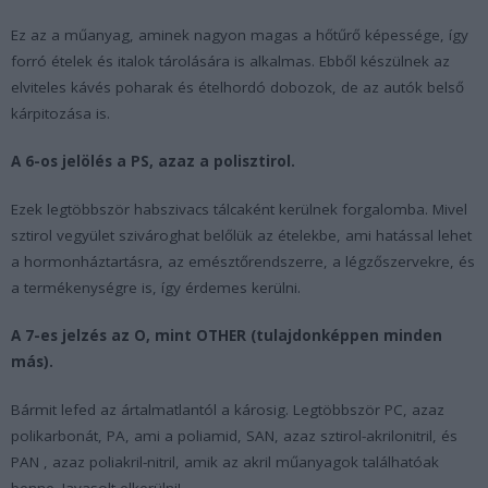
Ez az a műanyag, aminek nagyon magas a hőtűrő képessége, így
forró ételek és italok tárolására is alkalmas. Ebből készülnek az
elviteles kávés poharak és ételhordó dobozok, de az autók belső
kárpitozása is.
A 6-os jelölés a PS, azaz a polisztirol.
Ezek legtöbbször habszivacs tálcaként kerülnek forgalomba. Mivel
sztirol vegyület szivároghat belőlük az ételekbe, ami hatással lehet
a hormonháztartásra, az emésztőrendszerre, a légzőszervekre, és
a termékenységre is, így érdemes kerülni.
A 7-es jelzés az O, mint OTHER (tulajdonképpen minden
más).
Bármit lefed az ártalmatlantól a károsig. Legtöbbször PC, azaz
polikarbonát, PA, ami a poliamid, SAN, azaz sztirol-akrilonitril, és
PAN , azaz poliakril-nitril, amik az akril műanyagok találhatóak