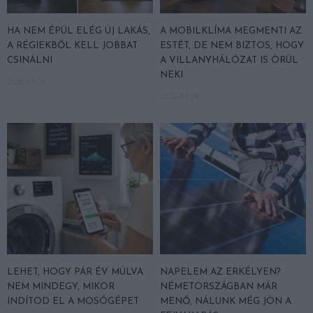
HA NEM ÉPÜL ELÉG ÚJ LAKÁS,
A MOBILKLÍMA MEGMENTI AZ
A RÉGIEKBŐL KELL JOBBAT
ESTÉT, DE NEM BIZTOS, HOGY
CSINÁLNI
A VILLANYHÁLÓZAT IS ÖRÜL
NEKI
2026-07-29
2026-07-28
LEHET, HOGY PÁR ÉV MÚLVA
NAPELEM AZ ERKÉLYEN?
NEM MINDEGY, MIKOR
NÉMETORSZÁGBAN MÁR
INDÍTOD EL A MOSÓGÉPET
MENŐ, NÁLUNK MÉG JÖN A