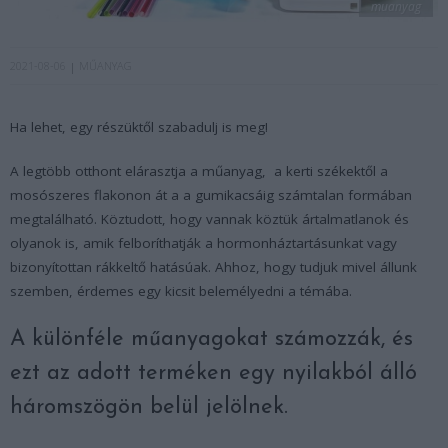
muanyag
2021-08-06
MŰANYAG
Ha lehet, egy részüktől szabadulj is meg!
A legtöbb otthont elárasztja a műanyag, a kerti székektől a
mosószeres flakonon át a a gumikacsáig számtalan formában
megtalálható. Köztudott, hogy vannak köztük ártalmatlanok és
olyanok is, amik felboríthatják a hormonháztartásunkat vagy
bizonyítottan rákkeltő hatásúak. Ahhoz, hogy tudjuk mivel állunk
szemben, érdemes egy kicsit belemélyedni a témába.
A különféle műanyagokat számozzák, és
ezt az adott terméken egy nyilakból álló
háromszögön belül jelölnek.