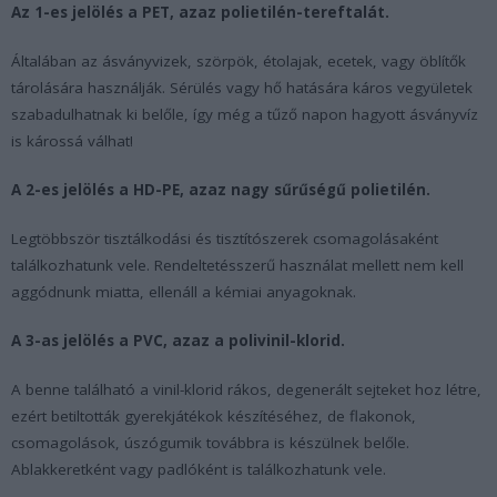
Az 1-es jelölés a PET, azaz polietilén-tereftalát.
Általában az ásványvizek, szörpök, étolajak, ecetek, vagy öblítők
tárolására használják. Sérülés vagy hő hatására káros vegyületek
szabadulhatnak ki belőle, így még a tűző napon hagyott ásványvíz
is károssá válhat!
A 2-es jelölés a HD-PE, azaz nagy sűrűségű polietilén.
Legtöbbször tisztálkodási és tisztítószerek csomagolásaként
találkozhatunk vele. Rendeltetésszerű használat mellett nem kell
aggódnunk miatta, ellenáll a kémiai anyagoknak.
A 3-as jelölés a PVC, azaz a polivinil-klorid.
A benne található a vinil-klorid rákos, degenerált sejteket hoz létre,
ezért betiltották gyerekjátékok készítéséhez, de flakonok,
csomagolások, úszógumik továbbra is készülnek belőle.
Ablakkeretként vagy padlóként is találkozhatunk vele.