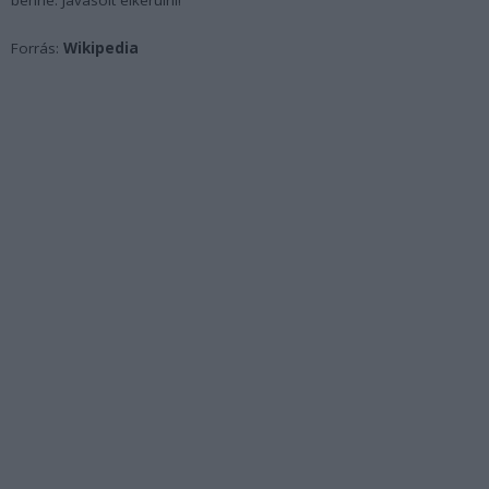
benne. Javasolt elkerülni!
Forrás:
Wikipedia