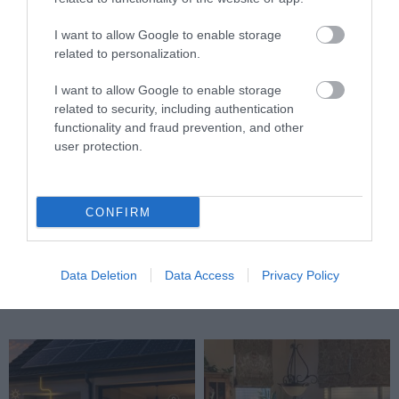
I want to allow Google to enable storage
related to personalization.
I want to allow Google to enable storage
related to security, including authentication
functionality and fraud prevention, and other
user protection.
CONFIRM
LOCSOLOD, MÉGIS
HŐKUPOLA A LAKÁSBAN: ÍGY
LEKÓKAD? LEHET, HOGY A
AKADÁLYOZD MEG, HOGY
BALKON LEVEGŐJE SZÍVJA KI
ÉJSZAKÁRA IS SÜTŐVÉ
Data Deletion
Data Access
Privacy Policy
A VIZET A NÖVÉNYBŐL
VÁLJON AZ OTTHONOD
2026-08-04
2026-08-03