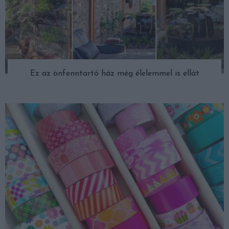
Ez az önfenntartó ház még élelemmel is ellát