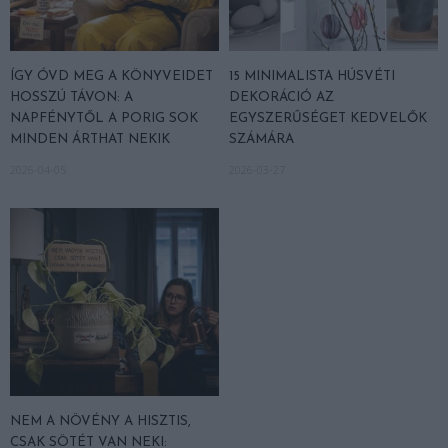
ÍGY ÓVD MEG A KÖNYVEIDET
15 MINIMALISTA HÚSVÉTI
HOSSZÚ TÁVON: A
DEKORÁCIÓ AZ
NAPFÉNYTŐL A PORIG SOK
EGYSZERŰSÉGET KEDVELŐK
MINDEN ÁRTHAT NEKIK
SZÁMÁRA
2026-04-05
2026-03-27
NEM A NÖVÉNY A HISZTIS,
CSAK SÖTÉT VAN NEKI: