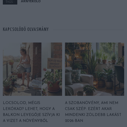
ÁRNYÉKOLÓ
TAGS :
KAPCSOLÓDÓ OLVASMÁNY
LOCSOLOD, MÉGIS
A SZOBANÖVÉNY, AMI NEM
LEKÓKAD? LEHET, HOGY A
CSAK SZÉP: EZÉRT AKAR
BALKON LEVEGŐJE SZÍVJA KI
MINDENKI ZÖLDEBB LAKÁST
A VIZET A NÖVÉNYBŐL
2026-BAN