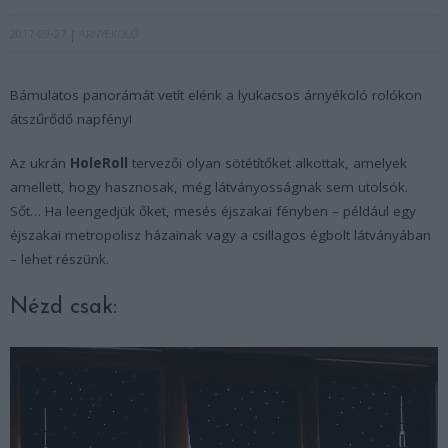
2017-09-27
ÁRNYÉKOLÓ
Bámulatos panorámát vetít elénk a lyukacsos árnyékoló rolókon
átszűrődő napfény!
Az ukrán
HoleRoll
tervezői olyan sötétítőket alkottak, amelyek
amellett, hogy hasznosak, még látványosságnak sem utolsók.
Sőt… Ha leengedjük őket, mesés éjszakai fényben – például egy
éjszakai metropolisz házainak vagy a csillagos égbolt látványában
– lehet részünk.
Nézd csak: