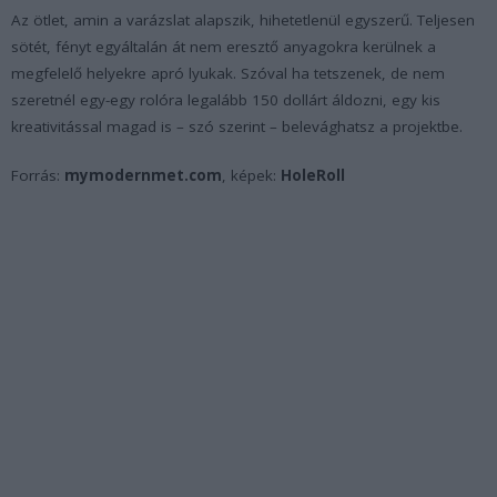
Az ötlet, amin a varázslat alapszik, hihetetlenül egyszerű. Teljesen
sötét, fényt egyáltalán át nem eresztő anyagokra kerülnek a
megfelelő helyekre apró lyukak. Szóval ha tetszenek, de nem
szeretnél egy-egy rolóra legalább 150 dollárt áldozni, egy kis
kreativitással magad is – szó szerint – belevághatsz a projektbe.
Forrás:
mymodernmet.com
, képek:
HoleRoll