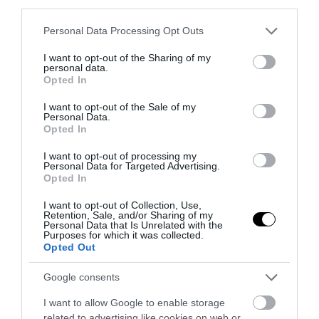
third parties.
Please note that this website/app uses one or more Google
Personal Data Processing Opt Outs
services and may gather and store information including but
not limited to your visit or usage behaviour. You may click to
I want to opt-out of the Sharing of my
personal data.
grant or deny consent to Google and its third-party tags to
Opted In
use your data for below specified purposes in below Google
consent section.
I want to opt-out of the Sale of my
Personal Data.
Opted In
I want to opt-out of processing my
Personal Data for Targeted Advertising.
Opted In
I want to opt-out of Collection, Use,
Retention, Sale, and/or Sharing of my
Personal Data that Is Unrelated with the
Purposes for which it was collected.
Opted Out
18
Google consents
MEGOSZTÁS
I want to allow Google to enable storage
related to advertising like cookies on web or