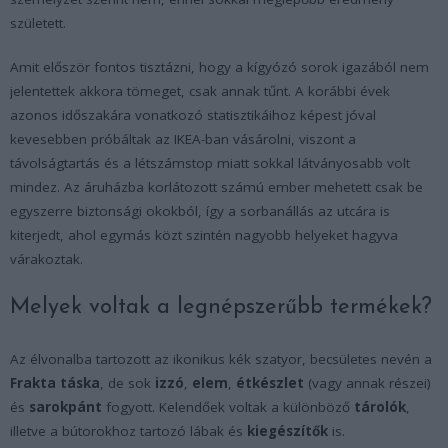
született.
Amit először fontos tisztázni, hogy a kígyózó sorok igazából nem
jelentettek akkora tömeget, csak annak tűnt. A korábbi évek
azonos időszakára vonatkozó statisztikáihoz képest jóval
kevesebben próbáltak az IKEA-ban vásárolni, viszont a
távolságtartás és a létszámstop miatt sokkal látványosabb volt
mindez. Az áruházba korlátozott számú ember mehetett csak be
egyszerre biztonsági okokból, így a sorbanállás az utcára is
kiterjedt, ahol egymás közt szintén nagyobb helyeket hagyva
várakoztak.
Melyek voltak a legnépszerűbb termékek?
Az élvonalba tartozott az ikonikus kék szatyor, becsületes nevén a
Frakta táska
, de sok
izzó
,
elem
,
étkészlet
(vagy annak részei)
és
sarokpánt
fogyott. Kelendőek voltak a különböző
tárolók
,
illetve a bútorokhoz tartozó lábak és
kiegészítők
is.