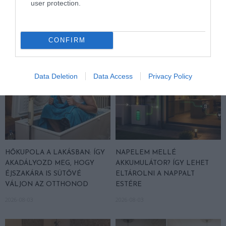
user protection.
A VIZET A NÖVÉNYBŐL
2026-08-07
2026-08-04
CONFIRM
Data Deletion
Data Access
Privacy Policy
HŐKUPOLA A LAKÁSBAN: ÍGY
NAPELEM MELLÉ
AKADÁLYOZD MEG, HOGY
AKKUMULÁTOR? ÍGY LEHET
ÉJSZAKÁRA IS SÜTŐVÉ
ELTÁROLNI A NAPPALT
VÁLJON AZ OTTHONOD
ESTÉRE
2026-08-03
2026-08-03