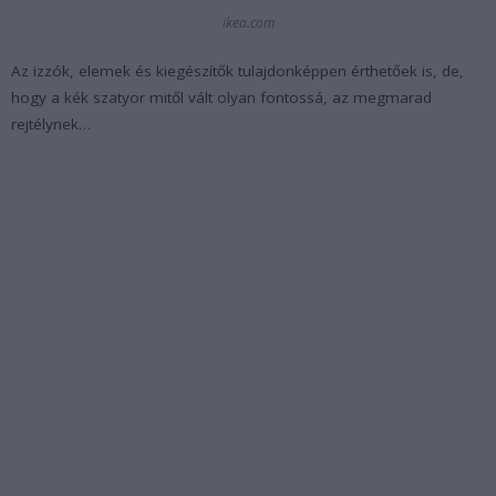
ikea.com
Az izzók, elemek és kiegészítők tulajdonképpen érthetőek is, de,
hogy a kék szatyor mitől vált olyan fontossá, az megmarad
rejtélynek…