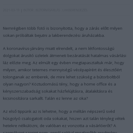
2021-03-19
BÚTOR
BÚTORVÁSÁRLÁS
LAKBERENDEZÉS
Nemrégiben több fotó is bizonyította, hogy a zárás előtt milyen
sokan próbáltak bejutni a lakberendezési áruházakba.
A koronavírus-járvány miatt elrendelt, a nem létfontosságú
dolgokat árusító üzletek átmeneti bezáratását hatalmas vásárlási
láz előzte meg. Az elmúlt egy évben megtapasztaltuk már, hogy
milyen, amikor tetemes mennyiségű vécépapírért és élesztőért
tolonganak az emberek, de mire lehet szükség a bútorboltból
olyan nagyon? Köztudomású tény, hogy a home office és a
kényszerszabadság sokakat házfelújításra, átalakításra és
kicsinosításra sarkallt. Talán ez lenne az oka?
Az első tippünk az is lehetne, hogy a méltán népszerű svéd
húsgolyó csalogatott oda sokakat, hiszen azt talán tényleg vétek
hetekre nélkülözni, de valóban ez vonzotta a vásárlóerőt? A
személyzet szerint nem, ennél sokkal meglepőbb eredmény