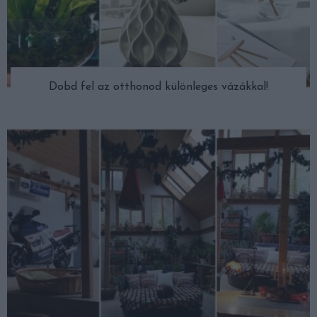
Dobd fel az otthonod különleges vázákkal!