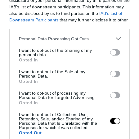
disclosure of your personal information by third parties on the
IAB’s list of downstream participants. This information may
25
also be disclosed by us to third parties on the
IAB’s List of
Downstream Participants
that may further disclose it to other
third parties.
MEGOSZTÁS
Please note that this website/app uses one or more Google
Personal Data Processing Opt Outs
services and may gather and store information including but
FELÚJÍTÁS
not limited to your visit or usage behaviour. You may click to
I want to opt-out of the Sharing of my
TAGS :
personal data.
grant or deny consent to Google and its third-party tags to
Opted In
use your data for below specified purposes in below Google
consent section.
I want to opt-out of the Sale of my
Personal Data.
KAPCSOLÓDÓ OLVASMÁNY
Opted In
I want to opt-out of processing my
Personal Data for Targeted Advertising.
Opted In
I want to opt-out of Collection, Use,
Retention, Sale, and/or Sharing of my
Personal Data that Is Unrelated with the
Purposes for which it was collected.
Opted Out