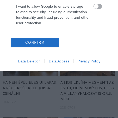
ELTÁROLNI A NAPPALT
ROMLANI A LAKÁS LEVEGŐJE
I want to allow Google to enable storage
ESTÉRE
2026-07-30
related to security, including authentication
2026-08-03
functionality and fraud prevention, and other
user protection.
CONFIRM
Data Deletion
Data Access
Privacy Policy
HA NEM ÉPÜL ELÉG ÚJ LAKÁS,
A MOBILKLÍMA MEGMENTI AZ
A RÉGIEKBŐL KELL JOBBAT
ESTÉT, DE NEM BIZTOS, HOGY
CSINÁLNI
A VILLANYHÁLÓZAT IS ÖRÜL
NEKI
2026-07-29
2026-07-28