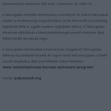
kérelmenként minimum 500 ezer, maximum 20 millió Ft.
A támogatás mértéke természetes személyek és önkormányzatok
esetén a tevékenység megvalósítása során felmerülő összköltség
legfeljebb 80%-a, egyéb esetben legfeljebb 50%-a. A Támogatási
Kérelmek elbírálását a Miniszterelnökséget vezető miniszter által
felkért Bíráló Bizottság végzi.
A támogatási kérelmeket a hamarosan megjelenő Támogatási
felhívás közzétételét követő 45 napon belül kell benyújtani a Teleki
László Alapítvány által üzemeltetett online felületen:
www.telekialapitvany.hu/nepi-epiteszeti-program/
Forrás:
palyazatok.org