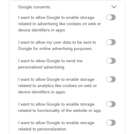
Google consents
I want to allow Google to enable storage
LOCSOLOD, MÉGIS
HŐKUPOLA A LAKÁSBAN: ÍGY
related to advertising like cookies on web or
LEKÓKAD? LEHET, HOGY A
AKADÁLYOZD MEG, HOGY
device identifiers in apps.
BALKON LEVEGŐJE SZÍVJA KI
ÉJSZAKÁRA IS SÜTŐVÉ
A VIZET A NÖVÉNYBŐL
VÁLJON AZ OTTHONOD
I want to allow my user data to be sent to
Google for online advertising purposes.
2026-08-04
2026-08-03
I want to allow Google to send me
personalized advertising.
I want to allow Google to enable storage
related to analytics like cookies on web or
device identifiers in apps.
I want to allow Google to enable storage
related to functionality of the website or app.
I want to allow Google to enable storage
NAPELEM MELLÉ
NEM CSAK A MELEGGEL VAN
related to personalization.
AKKUMULÁTOR? ÍGY LEHET
BAJ: NYÁRON IS EL TUD