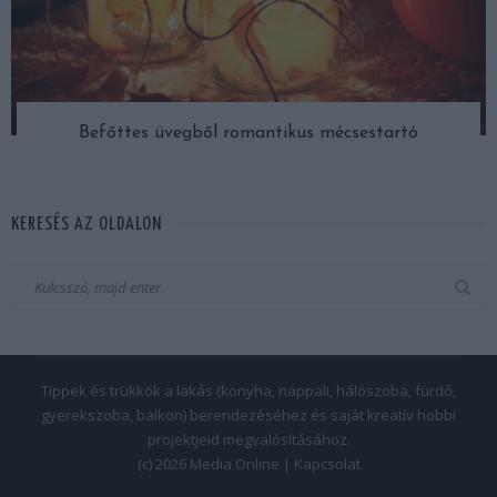
Befőttes üvegből romantikus mécsestartó
KERESÉS AZ OLDALON
Tippek és trükkök a lakás (konyha, nappali, hálószoba, fürdő,
gyerekszoba, balkon) berendezéséhez és saját kreatív hobbi
projektjeid megvalósításához.
(c) 2026 Media Online |
Kapcsolat