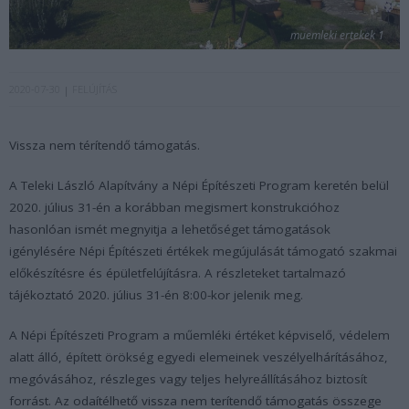
muemleki ertekek 1
2020-07-30
FELÚJÍTÁS
Vissza nem térítendő támogatás.
A Teleki László Alapítvány a Népi Építészeti Program keretén belül
2020. július 31-én a korábban megismert konstrukcióhoz
hasonlóan ismét megnyitja a lehetőséget támogatások
igénylésére Népi Építészeti értékek megújulását támogató szakmai
előkészítésre és épületfelújításra. A részleteket tartalmazó
tájékoztató 2020. július 31-én 8:00-kor jelenik meg.
A Népi Építészeti Program a műemléki értéket képviselő, védelem
alatt álló, épített örökség egyedi elemeinek veszélyelhárításához,
megóvásához, részleges vagy teljes helyreállításához biztosít
forrást. Az odaítélhető vissza nem terítendő támogatás összege