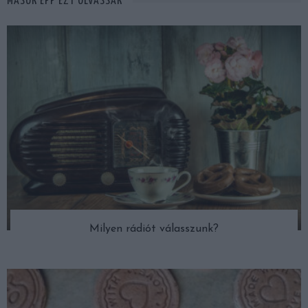
MÁSOK ÉPP EZT OLVASSÁK
Milyen rádiót válasszunk?