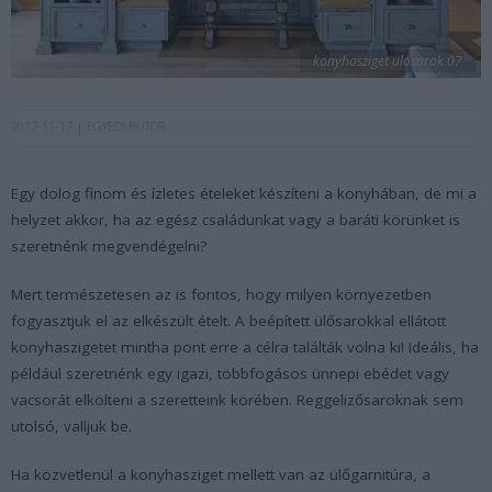
konyhasziget ulosarok 07
2017-11-17
EGYEDI BÚTOR
Egy dolog finom és ízletes ételeket készíteni a konyhában, de mi a
helyzet akkor, ha az egész családunkat vagy a baráti körünket is
szeretnénk megvendégelni?
Mert természetesen az is fontos, hogy milyen környezetben
fogyasztjuk el az elkészült ételt. A beépített ülősarokkal ellátott
konyhaszigetet mintha pont erre a célra találták volna ki! Ideális, ha
például szeretnénk egy igazi, többfogásos ünnepi ebédet vagy
vacsorát elkölteni a szeretteink körében. Reggelizősaroknak sem
utolsó, valljuk be.
Ha közvetlenül a konyhasziget mellett van az ülőgarnitúra, a