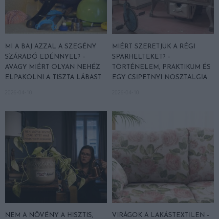
MI A BAJ AZZAL A SZEGÉNY
MIÉRT SZERETJÜK A RÉGI
SZÁRADÓ EDÉNNYEL? –
SPARHELTEKET? –
AVAGY MIÉRT OLYAN NEHÉZ
TÖRTÉNELEM, PRAKTIKUM ÉS
ELPAKOLNI A TISZTA LÁBAST
EGY CSIPETNYI NOSZTALGIA
2026-04-10
2026-04-10
NEM A NÖVÉNY A HISZTIS,
VIRÁGOK A LAKÁSTEXTILEN –