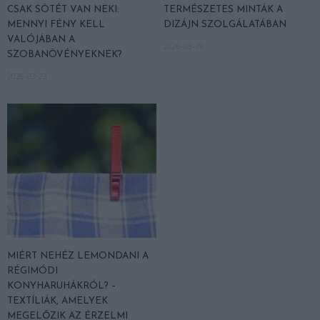
CSAK SÖTÉT VAN NEKI:
TERMÉSZETES MINTÁK A
MENNYI FÉNY KELL
DIZÁJN SZOLGÁLATÁBAN
VALÓJÁBAN A
2026-03-19
SZOBANÖVÉNYEKNEK?
2026-03-23
MIÉRT NEHÉZ LEMONDANI A
RÉGIMÓDI
KONYHARUHÁKRÓL? –
TEXTÍLIÁK, AMELYEK
MEGELŐZIK AZ ÉRZELMI