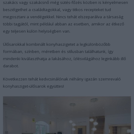
szakács vagy szakácsnő még sütés-főzés közben is kényelmesen
beszélgethet a családtagokkal, vagy titkos recepteket tud
megosztani a vendégekkel. Nincs tehát elszeparálva a társaság
többi tagjától, mint például abban az esetben, amikor az étkező
egy teljesen külön helyiségben van.
Ülősarokkal kombinált konyhaszigetet a legkülönbözőbb
formában, színben, méretben és stílusban találhatunk, így
mindenki kiválaszthatja a lakásához, ízlésvilágához leginkább illő
darabot.
Következzen tehát kedvcsinálónak néhány igazán szemrevaló
konyhasziget-ülősarok együttes!