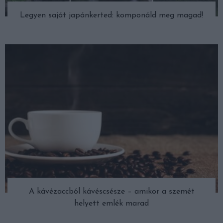
Legyen saját japánkerted: komponáld meg magad!
A kávézaccból kávéscsésze – amikor a szemét
helyett emlék marad