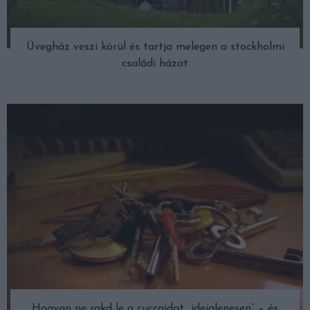
Üvegház veszi körül és tartja melegen a stockholmi
családi házat
Hogyan ne rakd le a cuccaidat „ideiglenesen” – és