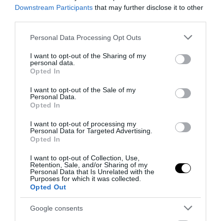
Downstream Participants
that may further disclose it to other
third parties.
Please note that this website/app uses one or more Google
Personal Data Processing Opt Outs
services and may gather and store information including but
not limited to your visit or usage behaviour. You may click to
I want to opt-out of the Sharing of my
personal data.
grant or deny consent to Google and its third-party tags to
Opted In
use your data for below specified purposes in below Google
consent section.
I want to opt-out of the Sale of my
Personal Data.
Opted In
I want to opt-out of processing my
Personal Data for Targeted Advertising.
Opted In
I want to opt-out of Collection, Use,
Retention, Sale, and/or Sharing of my
Personal Data that Is Unrelated with the
Purposes for which it was collected.
Opted Out
Google consents