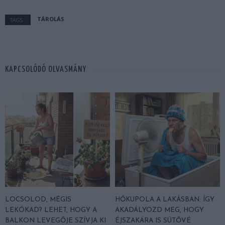
TÁROLÁS
TAGS :
KAPCSOLÓDÓ OLVASMÁNY
LOCSOLOD, MÉGIS
HŐKUPOLA A LAKÁSBAN: ÍGY
LEKÓKAD? LEHET, HOGY A
AKADÁLYOZD MEG, HOGY
BALKON LEVEGŐJE SZÍVJA KI
ÉJSZAKÁRA IS SÜTŐVÉ