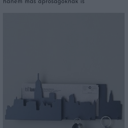
hanem más apróságoknak is