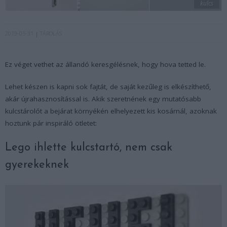
kulcs
2019-05-31
TÁROLÁS
Ez véget vethet az állandó keresgélésnek, hogy hova tetted le.
Lehet készen is kapni sok fajtát, de saját kezűleg is elkészíthető,
akár újrahasznosítással is. Akik szeretnének egy mutatósabb
kulcstárolót a bejárat környékén elhelyezett kis kosárnál, azoknak
hoztunk pár inspiráló ötletet:
Lego ihlette kulcstartó, nem csak
gyerekeknek