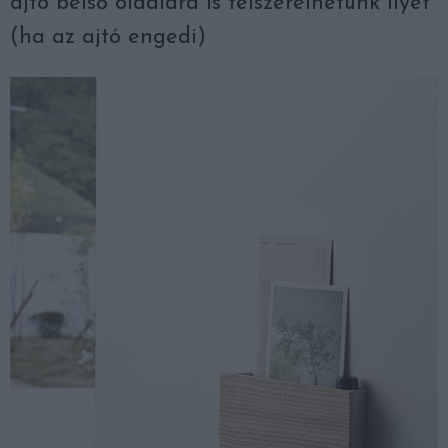
ajtó belső oldalára is felszerelhetünk ilyet
(ha az ajtó engedi)