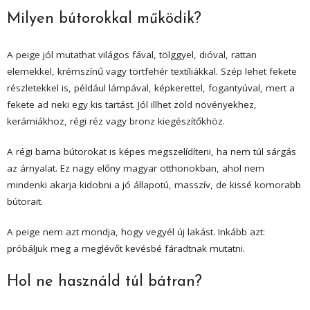
Milyen bútorokkal működik?
A peige jól mutathat világos fával, tölggyel, dióval, rattan
elemekkel, krémszínű vagy törtfehér textíliákkal. Szép lehet fekete
részletekkel is, például lámpával, képkerettel, fogantyúval, mert a
fekete ad neki egy kis tartást. Jól illhet zöld növényekhez,
kerámiákhoz, régi réz vagy bronz kiegészítőkhöz.
A régi barna bútorokat is képes megszelídíteni, ha nem túl sárgás
az árnyalat. Ez nagy előny magyar otthonokban, ahol nem
mindenki akarja kidobni a jó állapotú, masszív, de kissé komorabb
bútorait.
A peige nem azt mondja, hogy vegyél új lakást. Inkább azt:
próbáljuk meg a meglévőt kevésbé fáradtnak mutatni.
Hol ne használd túl bátran?