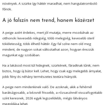
növények. A szürke így háttér maradhat, nem hangulatromboló
főnök.
A jó falszín nem trend, hanem közérzet
A peige azért érdekes, mert jól mutatja, merre mozdulnak az
otthonok: kevesebb ridegség, több melegség, kevesebb steril
tökéletesség, több élhető háttér. Egy fal színe nem old meg
mindent, de nagyon sokat változtathat azon, hogyan érezzük
magunkat egy szobában.
Ha a lakásod most túl hidegnek, szürkének, fáradtnak tűnik, nem
biztos, hogy új bútor kell. Lehet, hogy csak egy melegebb árnyalat,
jobb fény és néhány természetes textúra hiányzik.
A peige nem mindenkinek való. De azoknak, akik a fehérnél
barátságosabb, a bézsnél frissebb, a rózsaszínnél visszafogottabb
színt keresnek, 2026 egyik legszelídebb, mégis látványos
megoldása lehet.