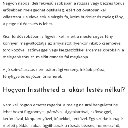
Nagyon napos, déli fekvésű szobában a rózsás vagy bézses tónus
erősebben melegedhet optikailag, ezért ott óvatosan kell
választani. Ha eleve sok a sárgás fa, krém burkolat és meleg fény,
a peige túl édeskés is lehet.
Kicsi fürdőszobában is figyelni kell, mert a mesterséges fény
könnyen megváltoztatja az árnyalatot. Ilyenkor inkább csempével,
törölközővel, szőnyeggel vagy kiegészítőkkel érdemes kipróbálni a
melegebb tónust, mielőtt minden fal megkapja.
A jó színválasztás nem bátorsági verseny. Inkább próba,
fényfigyelés és józan önismeret.
Hogyan frissítheted a lakást festés nélkül?
Nem kell rögtön ecsetet ragadni. A meleg neutrál hangulatot be
lehet hozni függönnyel, párnával, ágytakaróval, szőnyeggel,
kerámiával, lámpaernyővel, képekkel, terítővel. Egy szürke kanapé
mellett például sokat lágyíthatnak a rózsás-bézses, homokszínű,