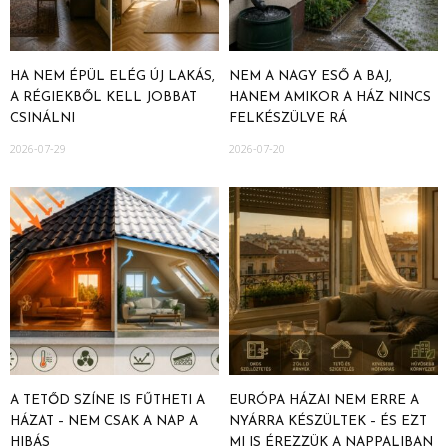
HA NEM ÉPÜL ELÉG ÚJ LAKÁS,
NEM A NAGY ESŐ A BAJ,
A RÉGIEKBŐL KELL JOBBAT
HANEM AMIKOR A HÁZ NINCS
CSINÁLNI
FELKÉSZÜLVE RÁ
2026-07-29
2026-07-20
A TETŐD SZÍNE IS FŰTHETI A
EURÓPA HÁZAI NEM ERRE A
HÁZAT – NEM CSAK A NAP A
NYÁRRA KÉSZÜLTEK – ÉS EZT
HIBÁS
MI IS ÉREZZÜK A NAPPALIBAN