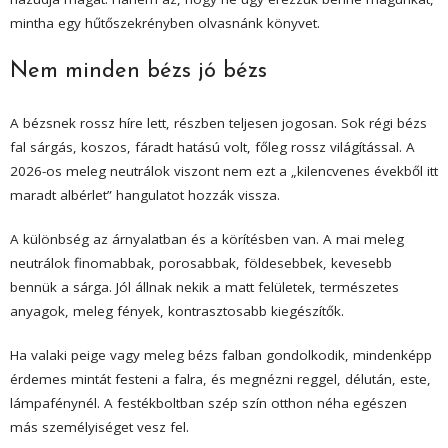
mintha egy hűtőszekrényben olvasnánk könyvet.
Nem minden bézs jó bézs
A bézsnek rossz híre lett, részben teljesen jogosan. Sok régi bézs
fal sárgás, koszos, fáradt hatású volt, főleg rossz világítással. A
2026-os meleg neutrálok viszont nem ezt a „kilencvenes évekből itt
maradt albérlet” hangulatot hozzák vissza.
A különbség az árnyalatban és a körítésben van. A mai meleg
neutrálok finomabbak, porosabbak, földesebbek, kevesebb
bennük a sárga. Jól állnak nekik a matt felületek, természetes
anyagok, meleg fények, kontrasztosabb kiegészítők.
Ha valaki peige vagy meleg bézs falban gondolkodik, mindenképp
érdemes mintát festeni a falra, és megnézni reggel, délután, este,
lámpafénynél. A festékboltban szép szín otthon néha egészen
más személyiséget vesz fel.