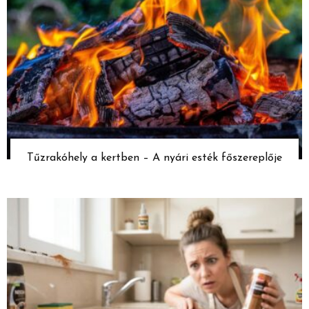
Tűzrakóhely a kertben – A nyári esték főszereplője