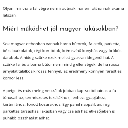
Olyan, mintha a fal végre nem irodának, hanem otthonnak akarna
látszani.
Miért működhet jól magyar lakásokban?
Sok magyar otthonban vannak barna bútorok, fa ajtók, parketta,
bézs burkolatok, régi komódok, krémszínű konyhák vagy örökölt
darabok. A hideg szürke ezek mellett gyakran idegenül hat. A
szürke fal és a barna bútor nem mindig ellenségek, de ha rossz
árnyalat találkozik rossz fénnyel, az eredmény könnyen fáradt és
komor lesz.
A peige és más meleg neutrálok jobban kapcsolódhatnak a fa
tónusaihoz, természetes textíliákhoz, lenhez, gyapjúhoz,
kerámiához, fonott kosarakhoz. Egy panel nappaliban, régi
parkettás társasházi lakásban vagy családi ház étkezőjében is
puhább összhatást adhat.