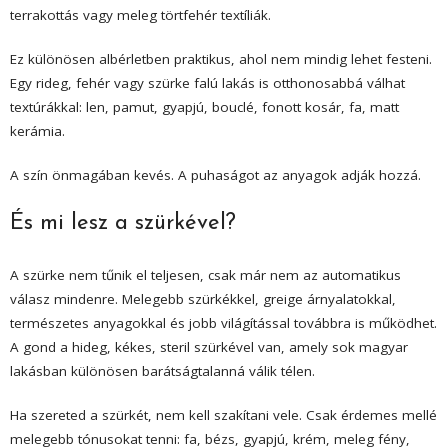
terrakottás vagy meleg törtfehér textíliák.
Ez különösen albérletben praktikus, ahol nem mindig lehet festeni.
Egy rideg, fehér vagy szürke falú lakás is otthonosabbá válhat
textúrákkal: len, pamut, gyapjú, bouclé, fonott kosár, fa, matt
kerámia.
A szín önmagában kevés. A puhaságot az anyagok adják hozzá.
És mi lesz a szürkével?
A szürke nem tűnik el teljesen, csak már nem az automatikus
válasz mindenre. Melegebb szürkékkel, greige árnyalatokkal,
természetes anyagokkal és jobb világítással továbbra is működhet.
A gond a hideg, kékes, steril szürkével van, amely sok magyar
lakásban különösen barátságtalanná válik télen.
Ha szereted a szürkét, nem kell szakítani vele. Csak érdemes mellé
melegebb tónusokat tenni: fa, bézs, gyapjú, krém, meleg fény,