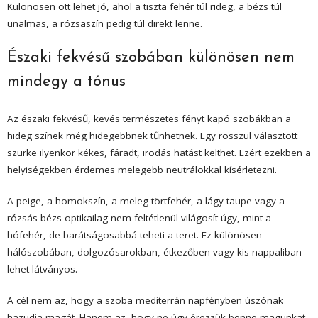
Különösen ott lehet jó, ahol a tiszta fehér túl rideg, a bézs túl
unalmas, a rózsaszín pedig túl direkt lenne.
Északi fekvésű szobában különösen nem
mindegy a tónus
Az északi fekvésű, kevés természetes fényt kapó szobákban a
hideg színek még hidegebbnek tűnhetnek. Egy rosszul választott
szürke ilyenkor kékes, fáradt, irodás hatást kelthet. Ezért ezekben a
helyiségekben érdemes melegebb neutrálokkal kísérletezni.
A peige, a homokszín, a meleg törtfehér, a lágy taupe vagy a
rózsás bézs optikailag nem feltétlenül világosít úgy, mint a
hófehér, de barátságosabbá teheti a teret. Ez különösen
hálószobában, dolgozósarokban, étkezőben vagy kis nappaliban
lehet látványos.
A cél nem az, hogy a szoba mediterrán napfényben úszónak
hazudja magát. Hanem az, hogy ne úgy érezzük benne magunkat,