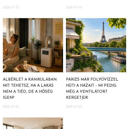
2026-07-13
2026-07-10
ALBÉRLET A KÁNIKULÁBAN:
PÁRIZS MÁR FOLYÓVÍZZEL
MIT TEHETSZ, HA A LAKÁS
HŰTI A HÁZAIT – MI PEDIG
NEM A TIÉD, DE A HŐSÉG
MÉG A VENTILÁTORT
IGEN?
KERGETJÜK
2026-07-06
2026-07-03