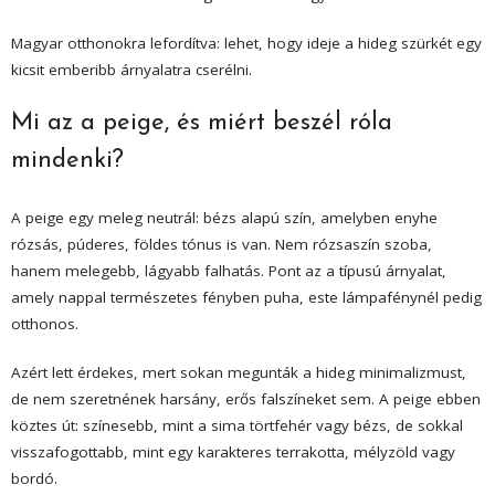
Magyar otthonokra lefordítva: lehet, hogy ideje a hideg szürkét egy
kicsit emberibb árnyalatra cserélni.
Mi az a peige, és miért beszél róla
mindenki?
A peige egy meleg neutrál: bézs alapú szín, amelyben enyhe
rózsás, púderes, földes tónus is van. Nem rózsaszín szoba,
hanem melegebb, lágyabb falhatás. Pont az a típusú árnyalat,
amely nappal természetes fényben puha, este lámpafénynél pedig
otthonos.
Azért lett érdekes, mert sokan megunták a hideg minimalizmust,
de nem szeretnének harsány, erős falszíneket sem. A peige ebben
köztes út: színesebb, mint a sima törtfehér vagy bézs, de sokkal
visszafogottabb, mint egy karakteres terrakotta, mélyzöld vagy
bordó.