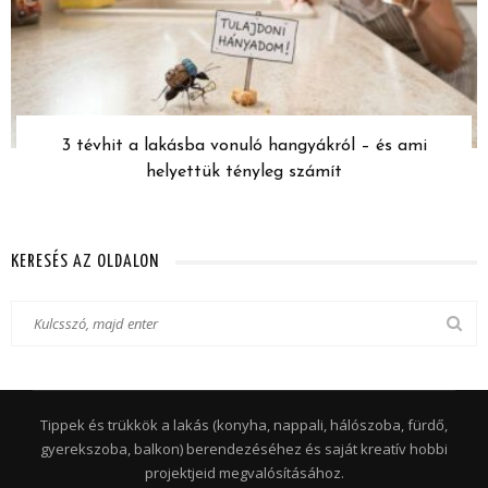
3 tévhit a lakásba vonuló hangyákról – és ami
helyettük tényleg számít
KERESÉS AZ OLDALON
Tippek és trükkök a lakás (konyha, nappali, hálószoba, fürdő,
gyerekszoba, balkon) berendezéséhez és saját kreatív hobbi
projektjeid megvalósításához.