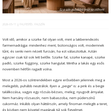
Ez a szín puhábbá teszi az otthont
2026-05-11
FALFESTÉS
FALSZÍN
Volt idő, amikor a szürke fal olyan volt, mint a lakberendezés
farmernadrágja: mindenhez ment, biztonságos volt, modernnek
tűnt, és senki nem nézett furcsán, ha ezt választottuk. Aztán
egyszer csak túl sok lett belőle. Szürke fal, szürke kanapé, szürke
padló, szürke függöny, szürke hangulat. Mintha a lakás egy esős
novemberi hétfőn ragadt volna.
Most a 2026-os színtrendekben egyre erősebben jelennek meg a
melegebb, puhább neutrálok. Ilyen a „peige” is: a pink és a beige
találkozása, vagyis egy rózsás-bézses, meleg, nyugodt árnyalat.
Nem harsány rózsaszín, nem babaszoba, nem púderszínű
cukormáz. Inkább olyan háttérszín, amely finoman melegíti a teret,
és közben nem követel magának túl sok figyelmet.