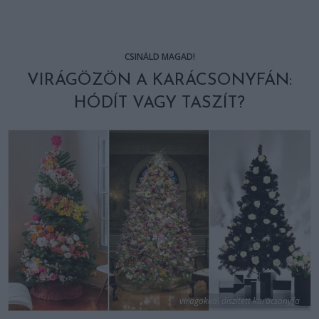
CSINÁLD MAGAD!
VIRÁGÖZÖN A KARÁCSONYFÁN:
HÓDÍT VAGY TASZÍT?
viragokkal diszitett karacsonyfa