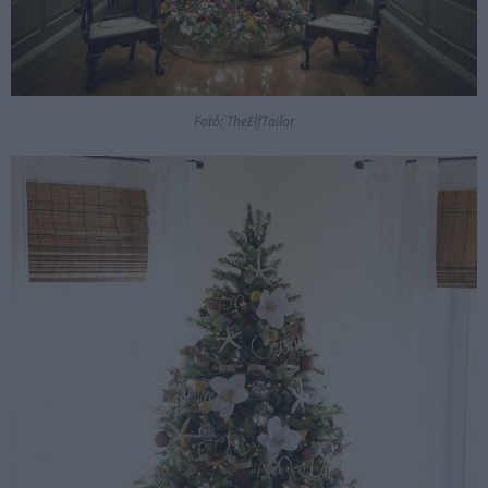
Fotó: TheElfTailor