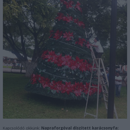
Kapcsolódó cikkünk:
Napraforgóval díszített karácsonyfa: