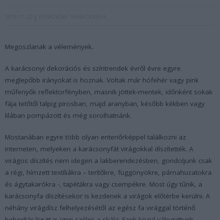
2019-11-22
KARÁCSONY
KARÁCSONYFA
Megoszlanak a vélemények.
A karácsonyi dekorációs és színtrendek évről évre egyre
meglepőbb irányokat is hoznak. Voltak már hófehér vagy pink
műfenyők reflektorfényben, masnik jöttek-mentek, időnként sokak
fája tetőtől talpig pirosban, majd aranyban, később kékben vagy
lilában pompázott és még sorolhatnánk.
Mostanában egyre több olyan enteriőrképpel találkozni az
interneten, melyeken a karácsonyfát virágokkal díszítették. A
virágos díszítés nem idegen a lakberendezésben, gondoljunk csak
a régi, hímzett textíliákra – terítőkre, függönyökre, párnahuzatokra
és ágytakarókra -, tapétákra vagy csempékre. Most úgy tűnik, a
karácsonyfa díszítésekor is kezdenek a virágok előtérbe kerülni. A
néhány virágdísz felhelyezésétől az egész fa virággal történő
beborításáig itt is igen széles a skála. Ezek közül válogattunk