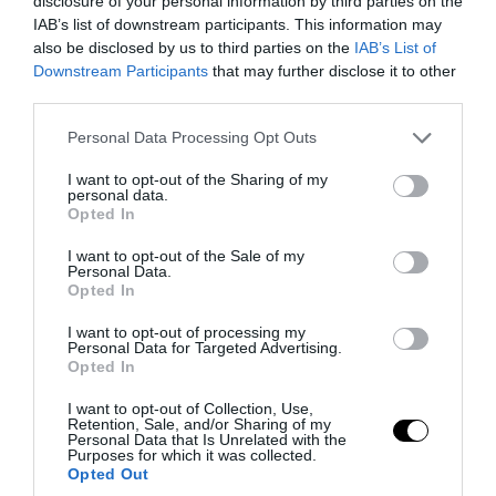
disclosure of your personal information by third parties on the
IAB’s list of downstream participants. This information may
also be disclosed by us to third parties on the
IAB’s List of
Downstream Participants
that may further disclose it to other
third parties.
Please note that this website/app uses one or more Google
Personal Data Processing Opt Outs
services and may gather and store information including but
Fotó: kaffefassettbeauty
not limited to your visit or usage behaviour. You may click to
I want to opt-out of the Sharing of my
personal data.
grant or deny consent to Google and its third-party tags to
Opted In
use your data for below specified purposes in below Google
consent section.
I want to opt-out of the Sale of my
Personal Data.
Opted In
I want to opt-out of processing my
Personal Data for Targeted Advertising.
Opted In
I want to opt-out of Collection, Use,
Retention, Sale, and/or Sharing of my
Personal Data that Is Unrelated with the
Purposes for which it was collected.
Opted Out