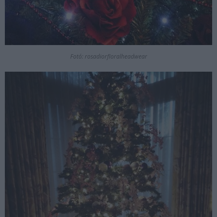
Fotó: rosadiorfloralheadwear