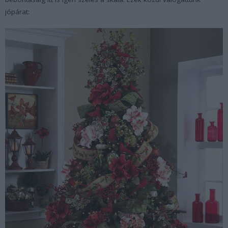
jópárat: