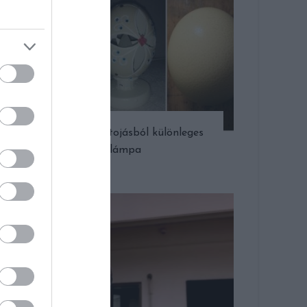
Így készül a tojásból különleges
lámpa