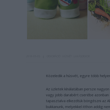
2018-03-05
DEKORÁCIÓ
HÚSVÉT
LAKÁSDEKOR
Közeledik a húsvét, egyre több helyen
Az üzletek kínálatában persze nagyon
vagy jobb darabért cserébe azonban 
tapasztalva elkezdtük böngészni az Al
bukkanunk, melyekkel itthon addig ne