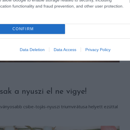
cation functionality and fraud prevention, and other user protection.
CONFIRM
Data Deletion
Data Access
Privacy Policy
ak a nyuszi el ne vigye!
ványosabb csibe-tojás-nyuszi triumvirátusa helyett ezúttal