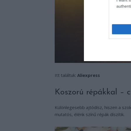
authenti
Itt találtuk:
Aliexpress
Koszorú répákkal – cs
Különlegesebb ajtódísz, hiszen a szok
mutatós, élénk színű répák díszítik.