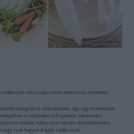
10 husveti dekorotlet
 találkozunk ahhoz kapcsolódó dekorációs ötletekkel.
 sokféle dolog közül választhatunk, egy-egy érdekesebb
mélyebben a zsebünkbe kell nyúlnunk. Mindezeket
iexpress oldalait, hátha olyan húsvéti díszítőelemekre
m vagy csak nagyon drágán találkoztunk.