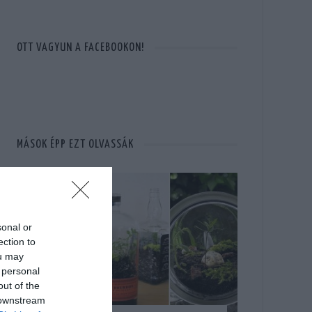
OTT VAGYUN A FACEBOOKON!
MÁSOK ÉPP EZT OLVASSÁK
sonal or
ection to
ou may
 personal
out of the
 downstream