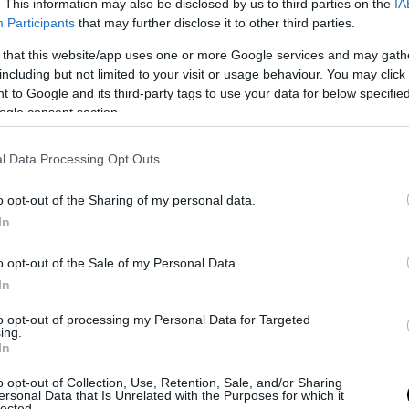
. This information may also be disclosed by us to third parties on the
IA
Participants
that may further disclose it to other third parties.
 that this website/app uses one or more Google services and may gath
including but not limited to your visit or usage behaviour. You may click 
 to Google and its third-party tags to use your data for below specifi
ogle consent section.
l Data Processing Opt Outs
o opt-out of the Sharing of my personal data.
In
o opt-out of the Sale of my Personal Data.
In
to opt-out of processing my Personal Data for Targeted
ing.
ácsonyi dekoráció részei. Szépen mutatnak, ünnepi
In
úsvétkor is.
o opt-out of Collection, Use, Retention, Sale, and/or Sharing
ersonal Data that Is Unrelated with the Purposes for which it
lected.