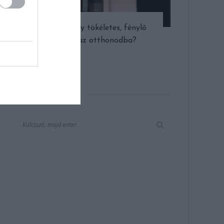
Szeretnél egy tökéletes, fénylő
gömböt az otthonodba?
KERESÉS AZ OLDALON