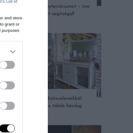
B’s List of
Készíts növényterráriumot – íme
10 ötlet segítségül!
er and store
to grant or
ed purposes
Egyszerű bútorelemekből
hangulatos tálaló házilag