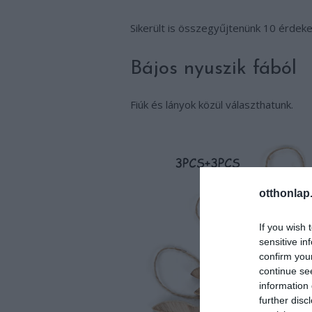
Sikerült is összegyűjtenünk 10 érdek
Bájos nyuszik fából
Fiúk és lányok közül választhatunk.
otthonlap
If you wish 
sensitive in
confirm you
continue se
information 
further disc