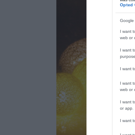
Opted 
Google 
I want t
web or d
I want t
purpose
I want 
I want t
web or d
I want t
or app.
I want t
I want t