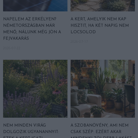
NAPELEM AZ ERKÉLYEN?
A KERT, AMELYIK NEM KAP
NÉMETORSZÁGBAN MÁR
HISZTIT, HA KÉT NAPIG NEM
MENŐ, NÁLUNK MÉG JÖN A
LOCSOLOD
FEJVAKARÁS
2026-07-17
2026-07-22
NEM MINDEN VIRÁG
A SZOBANÖVÉNY, AMI NEM
DOLGOZIK UGYANANNYIT:
CSAK SZÉP: EZÉRT AKAR