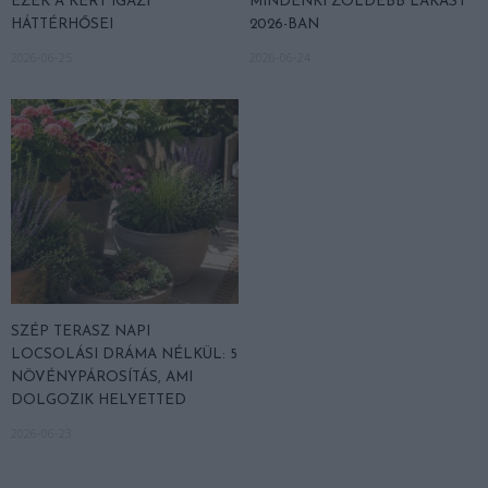
EZEK A KERT IGAZI
MINDENKI ZÖLDEBB LAKÁST
HÁTTÉRHŐSEI
2026-BAN
2026-06-25
2026-06-24
SZÉP TERASZ NAPI
LOCSOLÁSI DRÁMA NÉLKÜL: 5
NÖVÉNYPÁROSÍTÁS, AMI
DOLGOZIK HELYETTED
2026-06-23