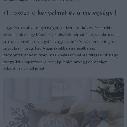
+1 Fokozd a kényelmet és a melegséget!
Hogy fokozzuk a meghittséget, kedvenc kuckózós fotelunkba
helyezzünk el egy hópehellyel díszített párnát és egy pokrócot is,
amibe esténként olvasgatás vagy tévénézés közben be tudjuk
bugyolálni magunkat. A színek ebben az esetben is
harmonizáljanak minden más kiegészítővel, és fektessünk nagy
hangsúlyt a tapintásra is. Minél puhább anyagú darabokat
választunk, annál jobb!