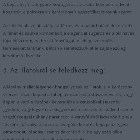
A bejárati ajtóra tegyünk kopogtatót, az asztal közepére adventi
koszorút, a polcokra kis karácsonyi kiegészítőket ízlésünk szerint.
Az idei év abszolút sztárjai a fémes és a natúr hatású dekorációk.
A fehér és szürke kombinációja eleganciát sugároz és a téli havas
tájat idézi meg, ha hozzá fenyőágat, esetleg szezonális
terméseket társítunk. Bátran kísérletezzünk akár saját kezűleg
készíthető díszekkel.
3. Az illatokról se feledkezz meg!
A látvány mellet legyenek hangsúlyosak az illatok is! A karácsony
szerves részét képezi a fahéj, a mézeskalácsfűszerkeverék, vagy
éppen a vanília illatának keveredése a citrusokkal. Használj
gyertyát, vagy legyél újra kisgyermek, és díszíts fel kedved szerint
szegfűszeggel néhány narancsot. A citrusféléből kicsapódó olaj a
fűszerrel társulva azonnal a levegőbe kerül és bejárja az egész
otthonodat. Ráadásul csinos dekoráció is, ha egy szép tálba
sorakoztatjuk az elkészült mesterműveket.