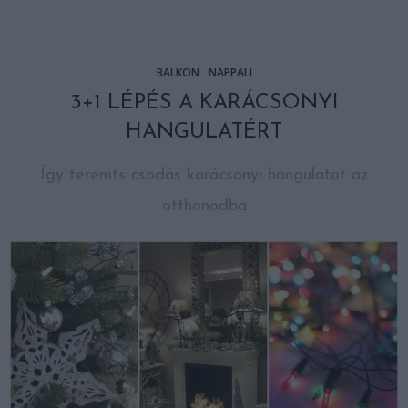
BALKON
NAPPALI
3+1 LÉPÉS A KARÁCSONYI
HANGULATÉRT
Így teremts csodás karácsonyi hangulatot az
otthonodba