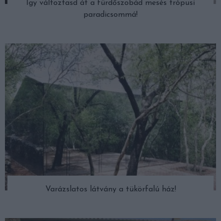
Így változtasd át a fürdőszobád mesés trópusi
paradicsommá!
Varázslatos látvány a tükörfalú ház!