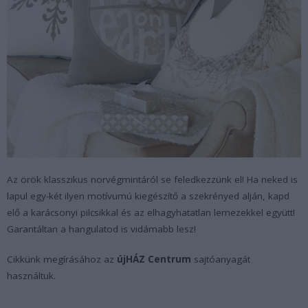
Az örök klasszikus norvégmintáról se feledkezzünk el! Ha neked is
lapul egy-két ilyen motívumú kiegészítő a szekrényed alján, kapd
elő a karácsonyi pilcsikkal és az elhagyhatatlan lemezekkel együtt!
Garantáltan a hangulatod is vidámabb lesz!
Cikkünk megírásához az
újHÁZ Centrum
sajtóanyagát
használtuk.