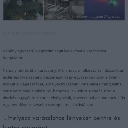
karacsonyi hangulat 3 lepesben
2017-12-14
DEKORÁCIÓ
KARÁCSONY
Néhány egyszerű kiegészítő segít kialakítani a karácsonyi
hangulatot.
Néhány hét és itt a karácsony. Már most, a felkészülési időszakban
érdemes kiválasztani, beszerezni vagy egyszerűen csak elővenni
azokat a kiegészítőket, amelyektől igazán ünnepélyes hangulatba
kerül nem csak a lakásunk, hanem a lelkünk is. Ráadásul ha a
díszítés nagyját már most elvégezzük, közvetlenül az ünnepek előtt
egy teendővel kevesebb szerepel majd a listánkon.
1. Helyezz varázslatos fényeket bentre és