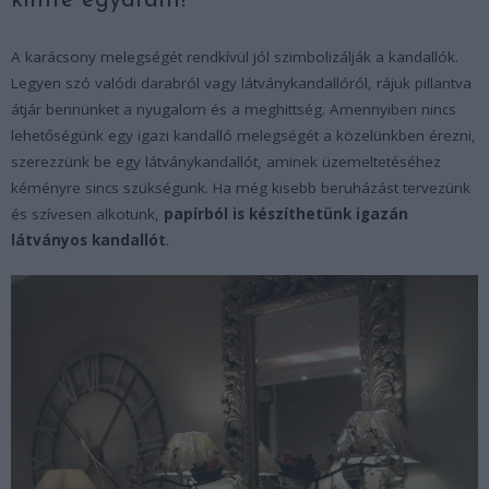
kintre egyaránt!
A karácsony melegségét rendkívül jól szimbolizálják a kandallók.
Legyen szó valódi darabról vagy látványkandallóról, rájuk pillantva
átjár bennünket a nyugalom és a meghittség. Amennyiben nincs
lehetőségünk egy igazi kandalló melegségét a közelünkben érezni,
szerezzünk be egy látványkandallót, aminek üzemeltetéséhez
kéményre sincs szükségünk. Ha még kisebb beruházást tervezünk
és szívesen alkotunk,
papírból is készíthetünk igazán
látványos kandallót
.