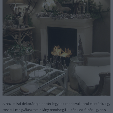
A ház külső dekorációja során legyünk rendkívül körültekintőek. Egy
rosszul megválasztott, silány minőségű kültéri Led füzér ugyanis