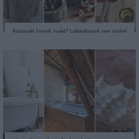
Kiszáradt farönk, tuskó? Lakásdísznek sem utolsó!