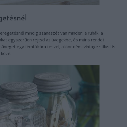
getésnél
eregetésnél mindig szanaszét van minden: a ruhák, a
yakat egyszerűen rejtsd az üvegekbe, és máris rendet
veget egy fémtálcára teszel, akkor némi vintage stílust is
 közé.