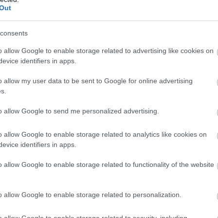
Out
consents
o allow Google to enable storage related to advertising like cookies on
ár egy polcra: mutatós mécsestartó lehet belőle. Nem
evice identifiers in apps.
kertet is beboríthatják az üveg-lámpások!
o allow my user data to be sent to Google for online advertising
s.
to allow Google to send me personalized advertising.
o allow Google to enable storage related to analytics like cookies on
evice identifiers in apps.
o allow Google to enable storage related to functionality of the website
o allow Google to enable storage related to personalization.
o allow Google to enable storage related to security, including