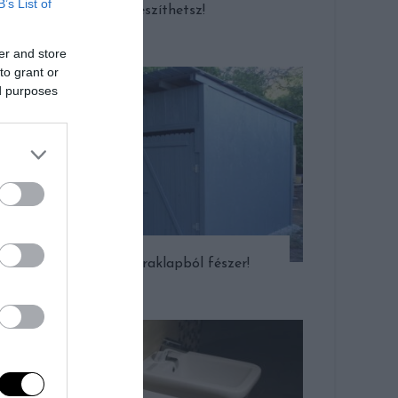
B’s List of
elkészíthetsz!
er and store
to grant or
ed purposes
Így készül raklapból fészer!