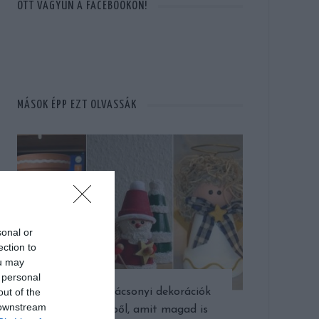
OTT VAGYUN A FACEBOOKON!
MÁSOK ÉPP EZT OLVASSÁK
sonal or
ection to
ou may
 personal
out of the
Inspiráló karácsonyi dekorációk
 downstream
virágcserépből, amit magad is