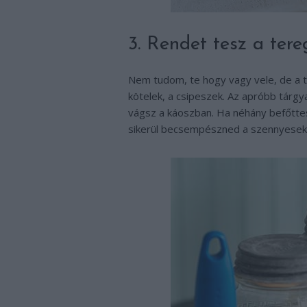
3. Rendet tesz a tere
Nem tudom, te hogy vagy vele, de a t
kötelek, a csipeszek. Az apróbb tárg
vágsz a káoszban. Ha néhány befőttesü
sikerül becsempészned a szennyesek