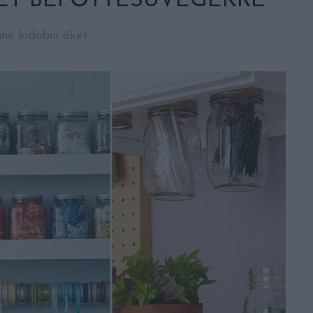
ET BEFŐTTESÜVEGEKRE
nne kidobni őket