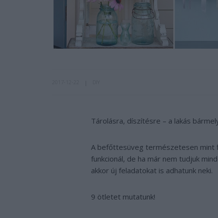
2017-12-22
DIY
Tárolásra, díszítésre – a lakás bármel
A befőttesüveg természetesen mint f
funkcionál, de ha már nem tudjuk min
akkor új feladatokat is adhatunk neki.
9 ötletet mutatunk!