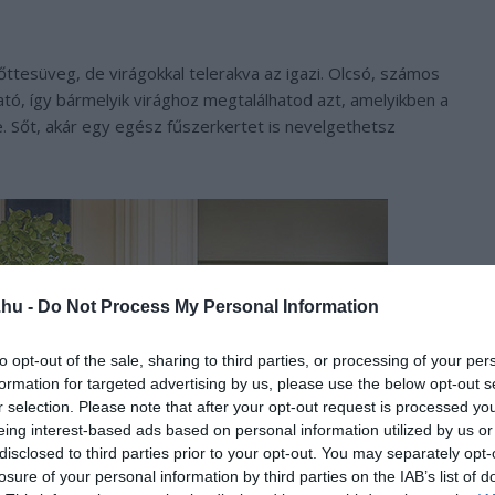
ttesüveg, de virágokkal telerakva az igazi. Olcsó, számos
ó, így bármelyik virághoz megtalálhatod azt, amelyikben a
 Sőt, akár egy egész fűszerkertet is nevelgethetsz
.hu -
Do Not Process My Personal Information
to opt-out of the sale, sharing to third parties, or processing of your per
formation for targeted advertising by us, please use the below opt-out s
r selection. Please note that after your opt-out request is processed y
eing interest-based ads based on personal information utilized by us or
disclosed to third parties prior to your opt-out. You may separately opt-
losure of your personal information by third parties on the IAB’s list of