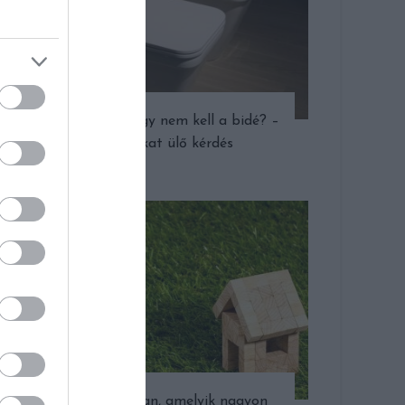
Kell a bidé vagy nem kell a bidé? –
Egy sokat ülő kérdés
Az az ingatlan, amelyik nagyon