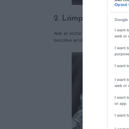
Opted 
2. Lámpások helyett
Google 
I want t
Akár az asztal közepére helyezed, ak
web or d
beszélve arról, hogy nyári estéken a 
I want t
purpose
I want 
I want t
web or d
I want t
or app.
I want t
I want t