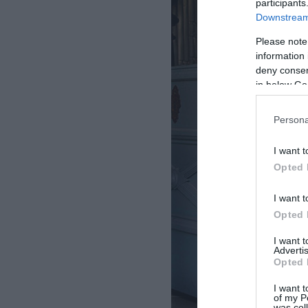
participants
Downstream 
Please note
information 
deny consent
in below Go
Persona
I want t
Opted 
I want t
Opted 
I want 
Advertis
Opted 
I want t
of my P
was col