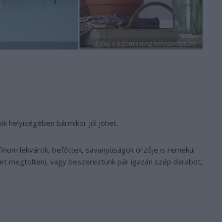
9 tipp a befottes uveg felhasznalasara
yik helyiségében bármikor jól jöhet.
inom lekvárok, befőttek, savanyúságok őrzője is remekül
det megtölteni, vagy beszereztünk pár igazán szép darabot,