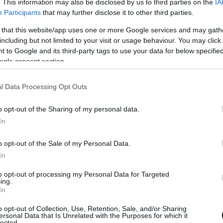
. This information may also be disclosed by us to third parties on the
IA
Participants
that may further disclose it to other third parties.
 that this website/app uses one or more Google services and may gath
including but not limited to your visit or usage behaviour. You may click 
 to Google and its third-party tags to use your data for below specifi
ogle consent section.
l Data Processing Opt Outs
o opt-out of the Sharing of my personal data.
In
o opt-out of the Sale of my Personal Data.
In
to opt-out of processing my Personal Data for Targeted
ing.
In
o opt-out of Collection, Use, Retention, Sale, and/or Sharing
ersonal Data that Is Unrelated with the Purposes for which it
lected.