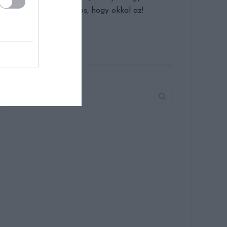
olcsó, biztos, hogy okkal az!
KERESÉS AZ OLDALON