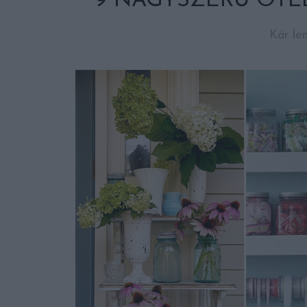
9 NAGYSZERŰ ÖTL
Kár le