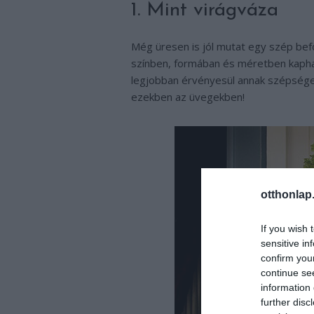
1. Mint virágváza
Még üresen is jól mutat egy szép befő
színben, formában és méretben kaphat
legjobban érvényesül annak szépsége.
ezekben az üvegekben!
otthonlap
If you wish 
sensitive in
confirm you
continue se
information 
further disc