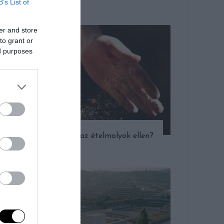
B’s List of
er and store
to grant or
ed purposes
Mit tehetünk az ételmolyok ellen?