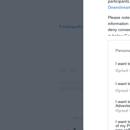
participants
Downstream 
Please note
information 
A bejegyzés megtekintése az Insta
deny consent
in below Go
Persona
I want t
Opted 
I want t
Opted 
I want 
Advertis
Opted 
WHITE HILL HOME (@whitehillh
I want t
of my P
was col