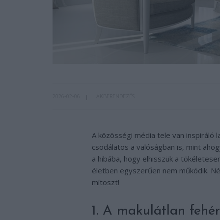
2026-02-06
LAKBERENDEZÉS
A közösségi média tele van inspiráló 
csodálatos a valóságban is, mint aho
a hibába, hogy elhisszük a tökéletesen
életben egyszerűen nem működik. Né
mítoszt!
1. A makulátlan fehé