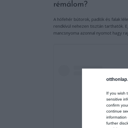
rémálom?
A hófehér bútorok, padlók és falak lél
rendkívül nehezen tisztán tarthatók. E
mancsnyoma azonnal nyomot hagy rajtuk
otthonlap
If you wish 
sensitive in
confirm you
continue se
information 
further disc