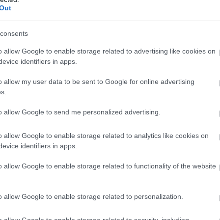
Out
egy álom – vagy inkább rémálom?
consents
nd és nyugalom kulcsa?
o allow Google to enable storage related to advertising like cookies on
 sem élnek meg maguktól!
evice identifiers in apps.
agy rémálom a rendrakásban?
o allow my user data to be sent to Google for online advertising
s.
szerű vagy inkább kényelmetlen?
to allow Google to send me personalized advertising.
omult vagy egyszerűen unalmas?
an egyszerűek, mint amilyennek
o allow Google to enable storage related to analytics like cookies on
evice identifiers in apps.
rükkjeinek!
o allow Google to enable storage related to functionality of the website
o allow Google to enable storage related to personalization.
óban a rend és nyugalom kulcsa?
o allow Google to enable storage related to security, including