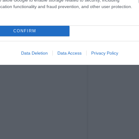
tult enteriőrök szépek lehetnek, de az élet nem mindig
cation functionality and fraud prevention, and other user protection.
di otthonokban szükség van tárolóhelyekre, és sokan szeretik,
et kapnak. A túl minimalista dizájn gyakran rideggé és
st.
CONFIRM
Data Deletion
Data Access
Privacy Policy