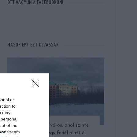
OTT VAGYUN A FACEBOOKON!
MÁSOK ÉPP EZT OLVASSÁK
sonal or
ection to
ou may
 personal
out of the
Létezik egy város, ahol szinte
 downstream
mindenki egy fedél alatt él