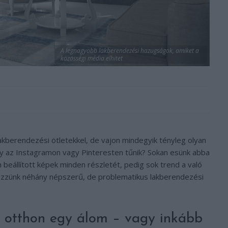
A legnagyobb lakberendezési hazugságok, amiket a
közösségi média elhitet
lakberendezési ötletekkel, de vajon mindegyik tényleg olyan
gy az Instagramon vagy Pinteresten tűnik? Sokan esünk abba
 beállított képek minden részletét, pedig sok trend a való
zzünk néhány népszerű, de problematikus lakberendezési
r otthon egy álom – vagy inkább