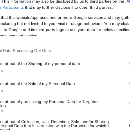
. This information may also be disclosed by us to third parties on the
IA
Participants
that may further disclose it to other third parties.
 that this website/app uses one or more Google services and may gath
including but not limited to your visit or usage behaviour. You may click 
gramon
 to Google and its third-party tags to use your data for below specifi
ogle consent section.
l Data Processing Opt Outs
o opt-out of the Sharing of my personal data.
In
o opt-out of the Sale of my Personal Data.
In
to opt-out of processing my Personal Data for Targeted
ing.
In
ome) által megosztott bejegyzés
o opt-out of Collection, Use, Retention, Sale, and/or Sharing
ersonal Data that Is Unrelated with the Purposes for which it
lected.