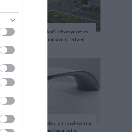
Cél a franciáknál: növényeket és
napelemet minden új tetőre!
Stílusos csaptelep, ami csökkenti a
vízfogyasztásunkat is