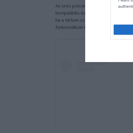
Az üres polcok, tágas terek és letisz
authenti
kompatibilis ezzel a stílussal. A való
ha a térben személyes tárgyaik is hely
funkcionálisan kihívásossá teheti a laká