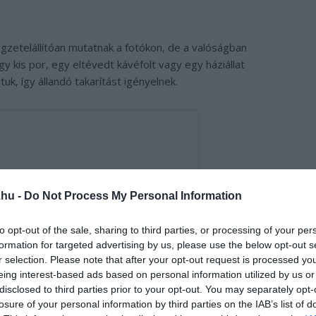
egzetelállítóan mutatnak a fotókon, de a valóságban
gy kis por, egy eltévedt kávéfolt vagy egy háziállat
, így állandó takarítást igényelnek.
.hu -
Do Not Process My Personal Information
to opt-out of the sale, sharing to third parties, or processing of your per
formation for targeted advertising by us, please use the below opt-out s
r selection. Please note that after your opt-out request is processed y
eing interest-based ads based on personal information utilized by us or
disclosed to third parties prior to your opt-out. You may separately opt-
losure of your personal information by third parties on the IAB’s list of