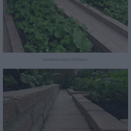
Kordában tartja a földiepret.