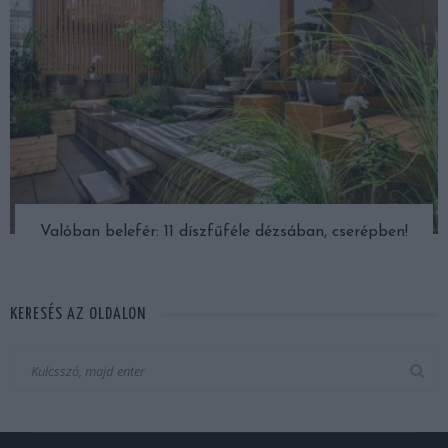
Valóban belefér: 11 díszfűféle dézsában, cserépben!
KERESÉS AZ OLDALON