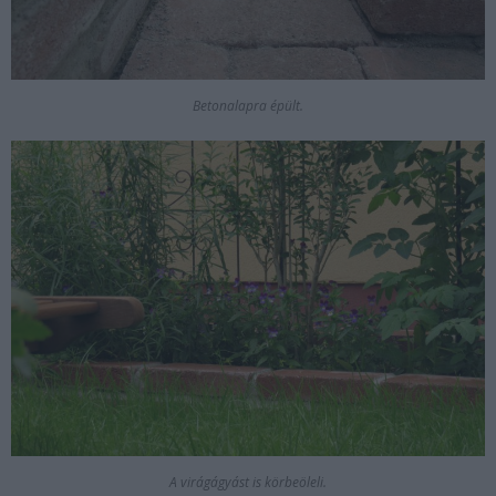
Betonalapra épült.
A virágágyást is körbeöleli.