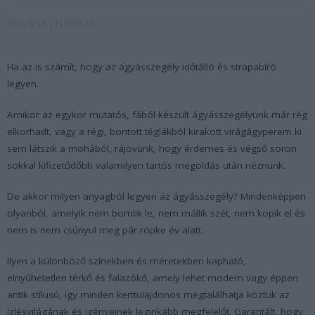
2017-10-23
BURKOLAT
Ha az is számít, hogy az ágyásszegély időtálló és strapabíró
legyen.
Amikor az egykor mutatós, fából készült ágyásszegélyünk már rég
elkorhadt, vagy a régi, bontott téglákból kirakott virágágyperem ki
sem látszik a mohából, rájövünk, hogy érdemes és végső soron
sokkal kifizetődőbb valamilyen tartós megoldás után néznünk.
De akkor milyen anyagból legyen az ágyásszegély? Mindenképpen
olyanból, amelyik nem bomlik le, nem mállik szét, nem kopik el és
nem is nem csúnyul meg pár röpke év alatt.
Ilyen a különböző színekben és méretekben kapható,
elnyűhetetlen térkő és falazókő, amely lehet modern vagy éppen
antik stílusú, így minden kerttulajdonos megtalálhatja köztük az
ízlésvilágának és igényeinek leginkább megfelelőt. Garantált, hogy