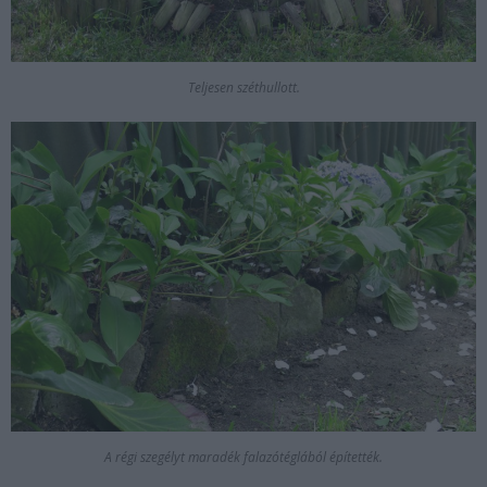
Teljesen széthullott.
A régi szegélyt maradék falazótéglából építették.