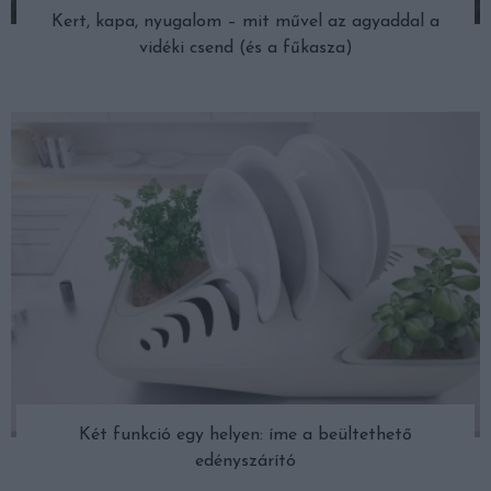
Kert, kapa, nyugalom – mit művel az agyaddal a
vidéki csend (és a fűkasza)
Két funkció egy helyen: íme a beültethető
edényszárító