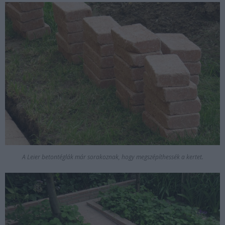
A Leier betontéglák már sorakoznak, hogy megszépíthessék a kertet.