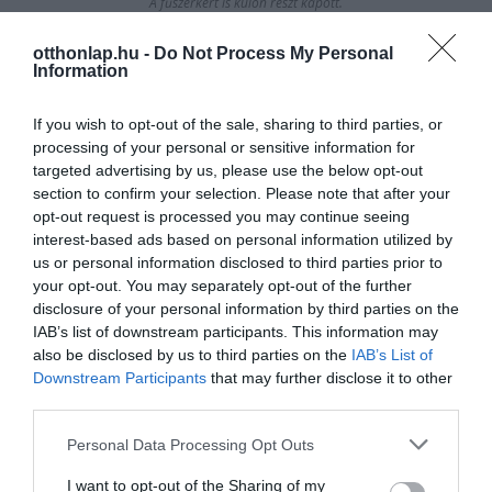
A fűszerkert is külön részt kapott.
otthonlap.hu -
Do Not Process My Personal
Information
If you wish to opt-out of the sale, sharing to third parties, or
processing of your personal or sensitive information for
targeted advertising by us, please use the below opt-out
section to confirm your selection. Please note that after your
opt-out request is processed you may continue seeing
interest-based ads based on personal information utilized by
us or personal information disclosed to third parties prior to
your opt-out. You may separately opt-out of the further
disclosure of your personal information by third parties on the
IAB’s list of downstream participants. This information may
also be disclosed by us to third parties on the
IAB’s List of
Downstream Participants
that may further disclose it to other
third parties.
Please note that this website/app uses one or more Google
Personal Data Processing Opt Outs
services and may gather and store information including but
not limited to your visit or usage behaviour. You may click to
I want to opt-out of the Sharing of my