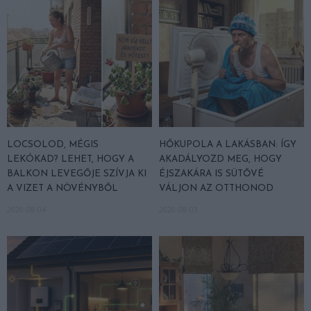
LOCSOLOD, MÉGIS
HŐKUPOLA A LAKÁSBAN: ÍGY
LEKÓKAD? LEHET, HOGY A
AKADÁLYOZD MEG, HOGY
BALKON LEVEGŐJE SZÍVJA KI
ÉJSZAKÁRA IS SÜTŐVÉ
A VIZET A NÖVÉNYBŐL
VÁLJON AZ OTTHONOD
2026-08-04
2026-08-03