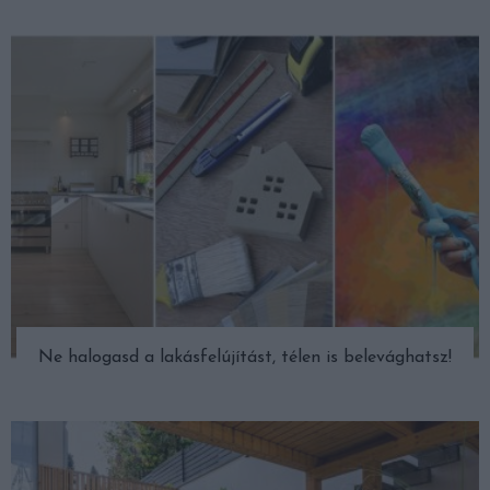
Ne halogasd a lakásfelújítást, télen is belevághatsz!