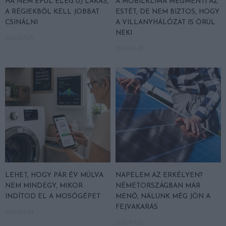
HA NEM ÉPÜL ELÉG ÚJ LAKÁS,
A MOBILKLÍMA MEGMENTI AZ
A RÉGIEKBŐL KELL JOBBAT
ESTÉT, DE NEM BIZTOS, HOGY
CSINÁLNI
A VILLANYHÁLÓZAT IS ÖRÜL
NEKI
2026-07-29
2026-07-28
LEHET, HOGY PÁR ÉV MÚLVA
NAPELEM AZ ERKÉLYEN?
NEM MINDEGY, MIKOR
NÉMETORSZÁGBAN MÁR
INDÍTOD EL A MOSÓGÉPET
MENŐ, NÁLUNK MÉG JÖN A
FEJVAKARÁS
2026-07-24
2026-07-22