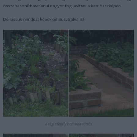
összehasonlíthatatlanul nagyot fog javítani a kert összképén.
De lássuk mindezt képekkel illusztrálva is!
A régi szegély nem volt tartós