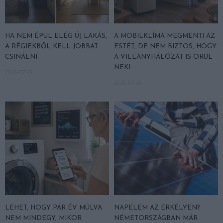
HA NEM ÉPÜL ELÉG ÚJ LAKÁS,
A MOBILKLÍMA MEGMENTI AZ
A RÉGIEKBŐL KELL JOBBAT
ESTÉT, DE NEM BIZTOS, HOGY
CSINÁLNI
A VILLANYHÁLÓZAT IS ÖRÜL
NEKI
2026-07-29
2026-07-28
LEHET, HOGY PÁR ÉV MÚLVA
NAPELEM AZ ERKÉLYEN?
NEM MINDEGY, MIKOR
NÉMETORSZÁGBAN MÁR