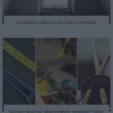
Láthatatlan lakótárs élt a ház tetőterében
Szívesen készítesz lakberendezési tárgyakat? Akkor