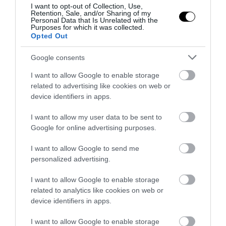
I want to opt-out of Collection, Use,
KAPCSOLÓDÓ OLVASMÁNY
Retention, Sale, and/or Sharing of my
Personal Data that Is Unrelated with the
Purposes for which it was collected.
Opted Out
Google consents
I want to allow Google to enable storage
related to advertising like cookies on web or
device identifiers in apps.
I want to allow my user data to be sent to
Google for online advertising purposes.
LOCSOLOD, MÉGIS
HŐKUPOLA A LAKÁSBAN: ÍGY
I want to allow Google to send me
LEKÓKAD? LEHET, HOGY A
AKADÁLYOZD MEG, HOGY
personalized advertising.
BALKON LEVEGŐJE SZÍVJA KI
ÉJSZAKÁRA IS SÜTŐVÉ
A VIZET A NÖVÉNYBŐL
VÁLJON AZ OTTHONOD
I want to allow Google to enable storage
2026-08-04
2026-08-03
related to analytics like cookies on web or
device identifiers in apps.
I want to allow Google to enable storage