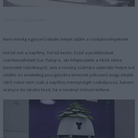
robot
2018-07-27
SZOBANÖVÉNY
Nem mindig egyszerű ideális helyet találni a szobanövényeknek.
Hol túl sok a napfény, hol túl kevés. Ezzel a problémával
szembesülhetett Sun Tianqi is, aki kifejlesztette a HEXA névre
keresztelt robotkaspót, ami a növény számára optimális helyre tud
sétálni. Az eredetileg pozsgásokra tervezett pókszerű (vagy inkább
rák?) robot nem csak a napfény mennyiségét szabályozza, hanem
aranyos kis táncba kezd, ha a növényt öntözni kellene.