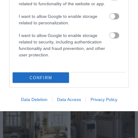
related to functionality of the website or app.
I want to allow Google to enable storage
related to personalization.
I want to allow Google to enable storage
related to security, including authentication
functionality and fraud prevention, and other
NAPELEM MELLÉ
NEM CSAK A MELEGGEL VAN
user protection.
AKKUMULÁTOR? ÍGY LEHET
BAJ: NYÁRON IS EL TUD
ELTÁROLNI A NAPPALT
ROMLANI A LAKÁS LEVEGŐJE
ESTÉRE
2026-07-30
CONFIRM
2026-08-03
Data Deletion
Data Access
Privacy Policy