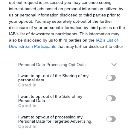
opt-out request is processed you may continue seeing
interest-based ads based on personal information utilized by
us or personal information disclosed to third parties prior to
your opt-out. You may separately opt-out of the further
disclosure of your personal information by third parties on the
IAB’s list of downstream participants. This information may
also be disclosed by us to third parties on the
IAB’s List of
Downstream Participants
that may further disclose it to other
third parties.
Please note that this website/app uses one or more Google
Personal Data Processing Opt Outs
services and may gather and store information including but
75
not limited to your visit or usage behaviour. You may click to
I want to opt-out of the Sharing of my
personal data.
grant or deny consent to Google and its third-party tags to
Opted In
use your data for below specified purposes in below Google
MEGOSZTÁS
consent section.
I want to opt-out of the Sale of my
Personal Data.
Opted In
SZOBANÖVÉNY
TAGS :
I want to opt-out of processing my
Personal Data for Targeted Advertising.
Opted In