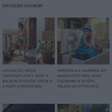
KAPCSOLÓDÓ OLVASMÁNY
LOCSOLOD, MÉGIS
HŐKUPOLA A LAKÁSBAN: ÍGY
LEKÓKAD? LEHET, HOGY A
AKADÁLYOZD MEG, HOGY
BALKON LEVEGŐJE SZÍVJA KI
ÉJSZAKÁRA IS SÜTŐVÉ
A VIZET A NÖVÉNYBŐL
VÁLJON AZ OTTHONOD
2026-08-04
2026-08-03