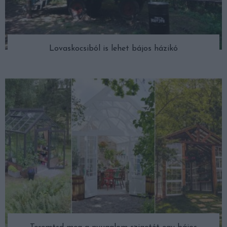
Lovaskocsiból is lehet bájos házikó