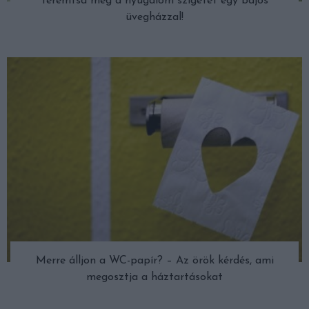
Teremtsd meg a nyugalom szigetét egy bájos
üvegházzal!
Merre álljon a WC-papír? – Az örök kérdés, ami
megosztja a háztartásokat