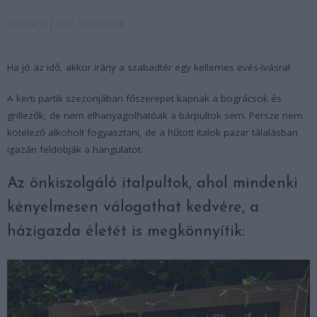
2019-04-17
KERT
KERTI BÚTOR
Ha jó az idő, akkor irány a szabadtér egy kellemes evés-ivásra!
A kerti partik szezonjában főszerepet kapnak a bográcsok és
grillezők, de nem elhanyagolhatóak a bárpultok sem. Persze nem
kötelező alkoholt fogyasztani, de a hűtött italok pazar tálalásban
igazán feldobják a hangulatot.
Az önkiszolgáló italpultok, ahol mindenki
kényelmesen válogathat kedvére, a
házigazda életét is megkönnyítik: