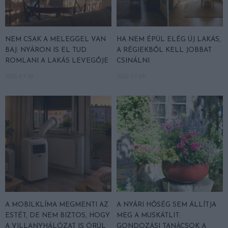
NEM CSAK A MELEGGEL VAN
HA NEM ÉPÜL ELÉG ÚJ LAKÁS,
BAJ: NYÁRON IS EL TUD
A RÉGIEKBŐL KELL JOBBAT
ROMLANI A LAKÁS LEVEGŐJE
CSINÁLNI
2026-07-30
2026-07-29
A MOBILKLÍMA MEGMENTI AZ
A NYÁRI HŐSÉG SEM ÁLLÍTJA
ESTÉT, DE NEM BIZTOS, HOGY
MEG A MUSKÁTLIT:
A VILLANYHÁLÓZAT IS ÖRÜL
GONDOZÁSI TANÁCSOK A