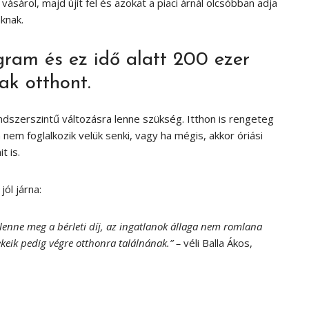
vásárol, majd újít fel és azokat a piaci árnál olcsóbban adja
knak.
ram és ez idő alatt 200 ezer
ak otthont.
ndszerszintű változásra lenne szükség. Itthon is rengeteg
nem foglalkozik velük senki, vagy ha mégis, akkor óriási
t is.
ól járna:
enne meg a bérleti díj, az ingatlanok állaga nem romlana
keik pedig végre otthonra találnának.” –
véli Balla Ákos,