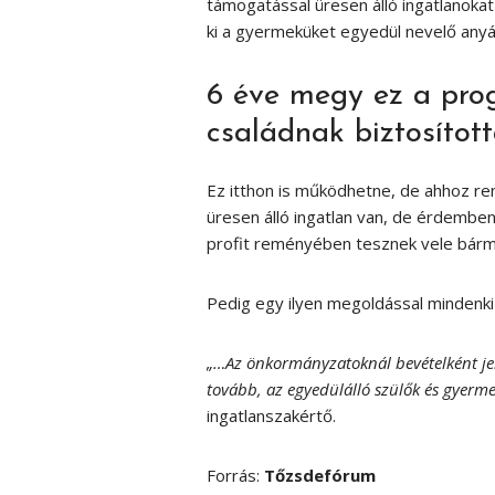
támogatással üresen álló ingatlanokat 
ki a gyermeküket egyedül nevelő anyá
6 éve megy ez a prog
családnak biztosított
Ez itthon is működhetne, de ahhoz re
üresen álló ingatlan van, de érdemben 
profit reményében tesznek vele bármi
Pedig egy ilyen megoldással mindenki j
„…Az önkormányzatoknál bevételként jel
tovább, az egyedülálló szülők és gyerme
ingatlanszakértő.
Forrás:
Tőzsdefórum