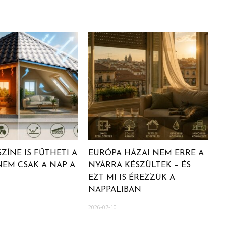
ZÍNE IS FŰTHETI A
EURÓPA HÁZAI NEM ERRE A
NEM CSAK A NAP A
NYÁRRA KÉSZÜLTEK – ÉS
EZT MI IS ÉREZZÜK A
NAPPALIBAN
2026-07-10