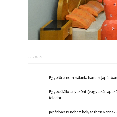
2019-07-26
Egyelőre nem nálunk, hanem Japánban
Egyedülálló anyaként (vagy akár apakén
feladat.
Japánban is nehéz helyzetben vannak az