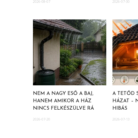
2026-08-07
2026-07-30
NEM A NAGY ESŐ A BAJ,
A TETŐD S
HANEM AMIKOR A HÁZ
HÁZAT – 
NINCS FELKÉSZÜLVE RÁ
HIBÁS
2026-07-20
2026-07-13