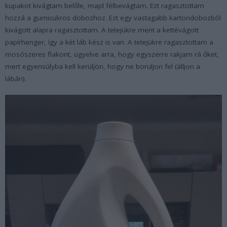
kupakot kivágtam belőle, majd félbevágtam. Ezt ragasztottam
hozzá a gumicukros dobozhoz. Ezt egy vastagabb kartondobozból
kivágott alapra ragasztottam. A tetejükre ment a kettévágott
papírhenger, így a két láb kész is van. A tetejükre ragasztottam a
mosószeres flakont, ügyelve arra, hogy egyszerre rakjam rá őket,
mert egyensúlyba kell kerüljön, hogy ne boruljon fel (álljon a
lábán).