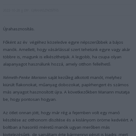
2022-10-28
DIY
ÚJRAHASZNOSÍTÁS
Újrahasznosítás.
Főként az év végéhez közeledve egyre népszerűbbek a bájos
manók. Amellett, hogy vásárlással szert tehetünk egyre vagy akár
többre is, magunk is elkészíthetjük. A legjobb, ha csupa olyan
alapanyagot használunk hozzá, amely otthon fellelhető.
Németh-Penke Mariann
saját kezűleg alkotott manót, melyhez
kiürült flakonokat, műanyag dobozokat, papírhengert és számos
más anyagot hasznosított újra. A következőkben Mariann mutatja
be, hogy pontosan hogyan.
Az ötlet onnan jött, hogy már rég a fejemben volt egy manó
készítése az otthonom díszítése és a kislányom öröme kedvéért. A
boltban a hasonló méretű manók ugyan merőben más
kivitelezésűek, de sajnáltam érte bármennyi pénzt is kiadni, mert