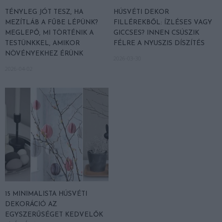
TÉNYLEG JÓT TESZ, HA
HÚSVÉTI DEKOR
MEZÍTLÁB A FŰBE LÉPÜNK?
FILLÉREKBŐL: ÍZLÉSES VAGY
MEGLEPŐ, MI TÖRTÉNIK A
GICCSES? INNEN CSÚSZIK
TESTÜNKKEL, AMIKOR
FÉLRE A NYUSZIS DÍSZÍTÉS
NÖVÉNYEKHEZ ÉRÜNK
2026-03-30
2026-04-02
15 MINIMALISTA HÚSVÉTI
DEKORÁCIÓ AZ
EGYSZERŰSÉGET KEDVELŐK