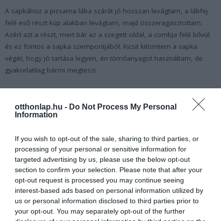
A sapkához a pizsama lába szárát jó hosszan levágtam, a lábfej
felé eső részt kúp alakban levágtam, majd összeragasztottam.
Azért azt a részt, mert bár az a szegett oldal, a combja felé bővül
és ez fontos a sapka szempontjából. Kicsit kitömtem a sapka
végét, hogy jó tartása legyen, én tömőanyagot használtam, de
gyakorlatilag bármi megteszi.
Az orrhoz egy jersey anyagból vágtam ki kör formát, majd
körbeférceltem és összehúztam. A közepét kitömtem jó
otthonlap.hu -
Do Not Process My Personal
Information
keményre. Ezt a szakáll tetejére ragasztottam.
Ráhúztam a sapit egészen a flakon aljáig. Nadrágja nincs a
If you wish to opt-out of the sale, sharing to third parties, or
manónak, hiszen takarja a sapka teljesen, de természetesen aki
processing of your personal or sensitive information for
targeted advertising by us, please use the below opt-out
szeretné, megteheti, hogy készít rá. A sapkát lehet rögzíteni
section to confirm your selection. Please note that after your
ragasztóval a flakonhoz (én nem tettem). A kezei szabadon
opt-out request is processed you may continue seeing
lóghatnak, de én egy gombostűvel a szakállhoz rögzítettem, mert
interest-based ads based on personal information utilized by
nekem így tetszik.
us or personal information disclosed to third parties prior to
your opt-out. You may separately opt-out of the further