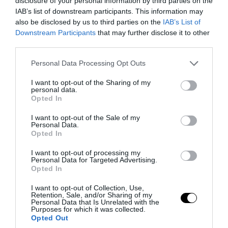
disclosure of your personal information by third parties on the
IAB’s list of downstream participants. This information may
also be disclosed by us to third parties on the
IAB’s List of
Downstream Participants
that may further disclose it to other
third parties.
Please note that this website/app uses one or more Google
Personal Data Processing Opt Outs
services and may gather and store information including but
not limited to your visit or usage behaviour. You may click to
I want to opt-out of the Sharing of my
personal data.
grant or deny consent to Google and its third-party tags to
Opted In
use your data for below specified purposes in below Google
consent section.
I want to opt-out of the Sale of my
Personal Data.
Opted In
I want to opt-out of processing my
Personal Data for Targeted Advertising.
Opted In
I want to opt-out of Collection, Use,
Retention, Sale, and/or Sharing of my
Personal Data that Is Unrelated with the
Purposes for which it was collected.
Opted Out