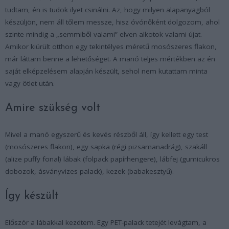
tudtam, én is tudok ilyet csinálni. Az, hogy milyen alapanyagból
készüljön, nem áll tőlem messze, hisz óvónőként dolgozom, ahol
szinte mindig a „semmiből valami” elven alkotok valami újat.
Amikor kiürült otthon egy tekintélyes méretű mosószeres flakon,
már láttam benne a lehetőséget. A manó teljes mértékben az én
saját elképzelésem alapján készült, sehol nem kutattam minta
vagy ötlet után.
Amire szükség volt
Mivel a manó egyszerű és kevés részből áll, így kellett egy test
(mosószeres flakon), egy sapka (régi pizsamanadrág), szakáll
(alize puffy fonal) lábak (folpack papírhengere), lábfej (gumicukros
dobozok, ásványvizes palack), kezek (babakesztyű).
Így készült
Előszór a lábakkal kezdtem. Egy PET-palack tetejét levágtam, a