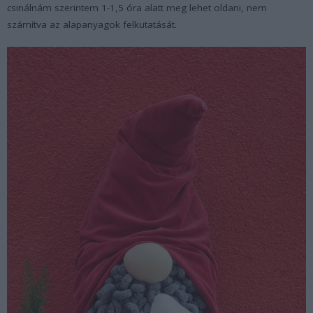
csinálnám szerintem 1-1,5 óra alatt meg lehet oldani, nem
számítva az alapanyagok felkutatását.