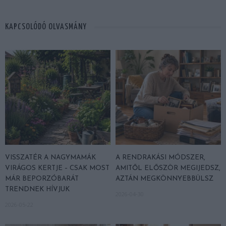
KAPCSOLÓDÓ OLVASMÁNY
VISSZATÉR A NAGYMAMÁK
A RENDRAKÁSI MÓDSZER,
VIRÁGOS KERTJE – CSAK MOST
AMITŐL ELŐSZÖR MEGIJEDSZ,
MÁR BEPORZÓBARÁT
AZTÁN MEGKÖNNYEBBÜLSZ
TRENDNEK HÍVJUK
2026-04-30
2026-05-22