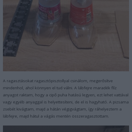
A ragasztásokat ragasztópisztollyal csinálom, megerősítve
mindenhol, ahol könnyen el tud válni. A lábfejre maradék flíz
anyagot raktam, hogy a cipő puha hatású legyen, ezt lehet vattával
vagy egyéb anyaggal is helyettesíteni, de el is hagyható. A pizsama
zsebét kivágtam, majd a hátán végigvágtam, így ráhelyeztem a
lábfejre, majd hátul a vágás mentén összeragasztottam.