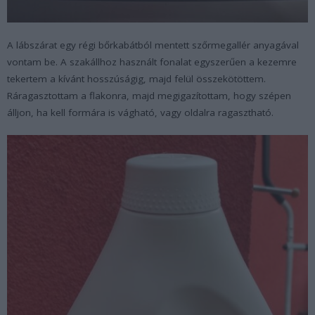
A lábszárat egy régi bőrkabátból mentett szőrmegallér anyagával
vontam be. A szakállhoz használt fonalat egyszerűen a kezemre
tekertem a kívánt hosszúságig, majd felül összekötöttem.
Ráragasztottam a flakonra, majd megigazítottam, hogy szépen
álljon, ha kell formára is vágható, vagy oldalra ragasztható.