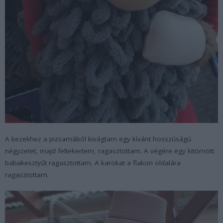
A kezekhez a pizsamából kivágtam egy kívánt hosszúságú
négyzetet, majd feltekertem, ragasztottam. A végére egy kitömött
babakesztyűt ragasztottam. A karokat a flakon oldalára
ragasztottam.