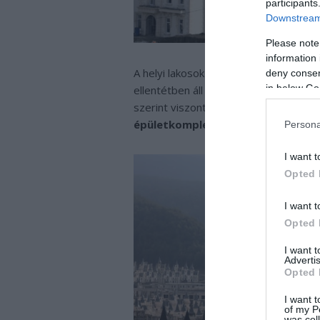
participants
Downstream 
Please note
information 
A helyi lakosok nem igazán örülnek en
deny consent
in below Go
ellentétben áll az UNESCO világörökség
szerint viszont nem rontja az összké
épületkomplexum
.
Persona
I want t
Opted 
I want t
Opted 
I want 
Advertis
Opted 
I want t
of my P
was col