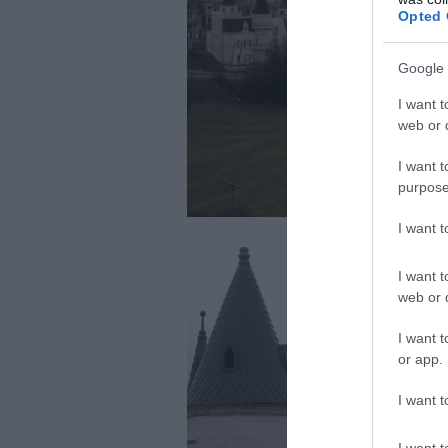
Opted 
Google 
I want t
web or d
I want t
purpose
I want 
I want t
web or d
I want t
or app.
I want t
I want t