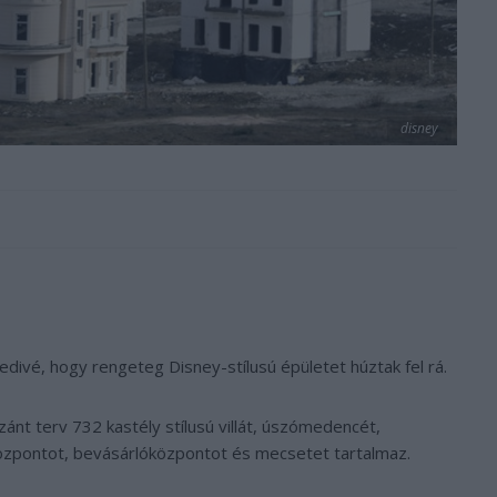
disney
edivé, hogy rengeteg Disney-stílusú épületet húztak fel rá.
ánt terv 732 kastély stílusú villát, úszómedencét,
zpontot, bevásárlóközpontot és mecsetet tartalmaz.