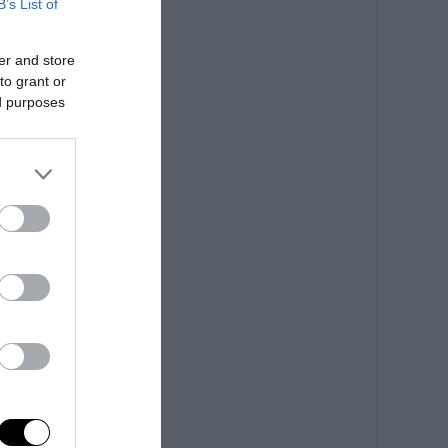
B’s List of
er and store
to grant or
ed purposes