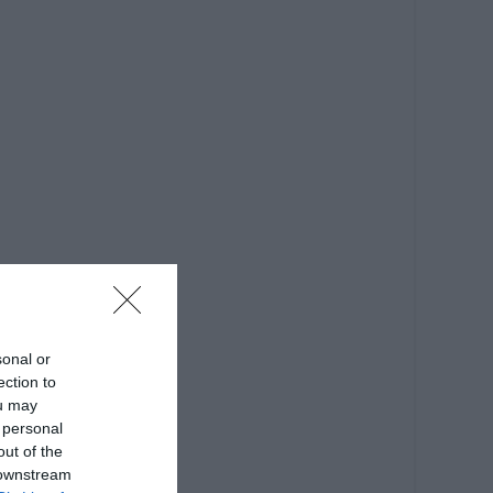
sonal or
ection to
ou may
 personal
out of the
 downstream