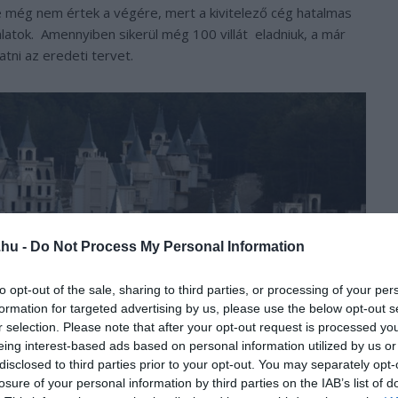
 még nem értek a végére, mert a kivitelező cég hatalmas
latok. Amennyiben sikerül még 100 villát eladniuk, a már
atni az eredeti tervet.
.hu -
Do Not Process My Personal Information
to opt-out of the sale, sharing to third parties, or processing of your per
formation for targeted advertising by us, please use the below opt-out s
r selection. Please note that after your opt-out request is processed y
eing interest-based ads based on personal information utilized by us or
disclosed to third parties prior to your opt-out. You may separately opt-
losure of your personal information by third parties on the IAB’s list of