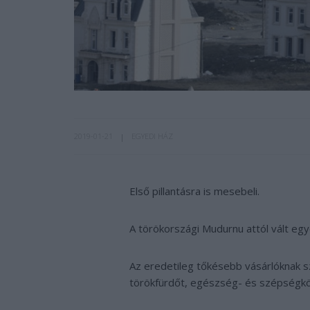
2019-01-21
EGYEDI HÁZ
Első pillantásra is mesebeli.
A törökországi Mudurnu attól vált egy
Az eredetileg tőkésebb vásárlóknak sz
törökfürdőt, egészség- és szépségkö