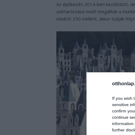
Az építkezés 2014-ben kezdődött, de
adótartozása miatt megálltak a munká
eladott 350 mellett, akkor tudják folyt
otthonlap
If you wish 
sensitive in
confirm you
continue se
information 
further disc