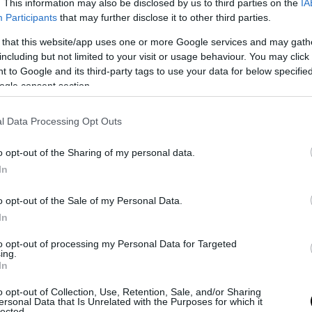
. This information may also be disclosed by us to third parties on the
IA
Participants
that may further disclose it to other third parties.
 that this website/app uses one or more Google services and may gath
including but not limited to your visit or usage behaviour. You may click 
nek a beruházásnak, szerintük az épületek stílusa
 to Google and its third-party tags to use your data for below specifi
ogle consent section.
i listán szereplő város történelmi kúriáival. A polgármester
pet a
falutól 3 kilométerre lévő völgyben készült
l Data Processing Opt Outs
o opt-out of the Sharing of my personal data.
In
o opt-out of the Sale of my Personal Data.
In
to opt-out of processing my Personal Data for Targeted
ing.
In
o opt-out of Collection, Use, Retention, Sale, and/or Sharing
ersonal Data that Is Unrelated with the Purposes for which it
lected.