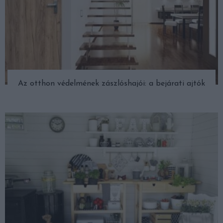
Az otthon védelmének zászlóshajói: a bejárati ajtók