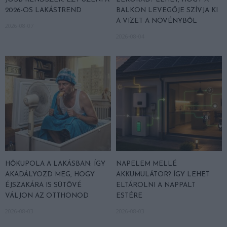
2026-OS LAKÁSTREND
BALKON LEVEGŐJE SZÍVJA KI
A VIZET A NÖVÉNYBŐL
2026-08-07
2026-08-04
HŐKUPOLA A LAKÁSBAN: ÍGY
NAPELEM MELLÉ
AKADÁLYOZD MEG, HOGY
AKKUMULÁTOR? ÍGY LEHET
ÉJSZAKÁRA IS SÜTŐVÉ
ELTÁROLNI A NAPPALT
VÁLJON AZ OTTHONOD
ESTÉRE
2026-08-03
2026-08-03