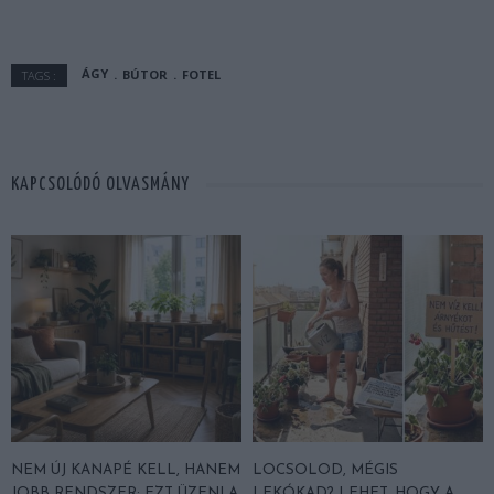
ÁGY
BÚTOR
FOTEL
TAGS :
KAPCSOLÓDÓ OLVASMÁNY
NEM ÚJ KANAPÉ KELL, HANEM
LOCSOLOD, MÉGIS
JOBB RENDSZER: EZT ÜZENI A
LEKÓKAD? LEHET, HOGY A