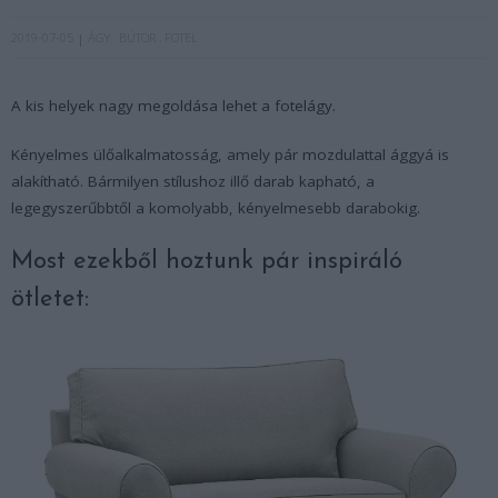
2019-07-05
ÁGY
BÚTOR
FOTEL
A kis helyek nagy megoldása lehet a fotelágy.
Kényelmes ülőalkalmatosság, amely pár mozdulattal ággyá is
alakítható. Bármilyen stílushoz illő darab kapható, a
legegyszerűbbtől a komolyabb, kényelmesebb darabokig.
Most ezekből hoztunk pár inspiráló
ötletet: