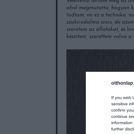
Véletlenül láttam meg az i
ahol megmutatta, hogyan ké
tudtam, mi ez a technika, m
szakirodalma sincs, de azo
szeretem az állatokat, és le
készíteni, szerettem volna 
otthonlap
If you wish 
sensitive in
confirm you
continue se
information 
further disc