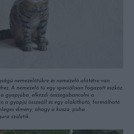
ságú nemezelőtűkre és nemezelő alátétre van
éhez. A nemezelő tű egy speciálisan fogazott eszköz.
 a gyapjúba, elkezdi összegubancolni a
 a gyapjú összeáll és egy alakítható, formálható
önleges élmény, ahogy a kusza, puha
ura születik.