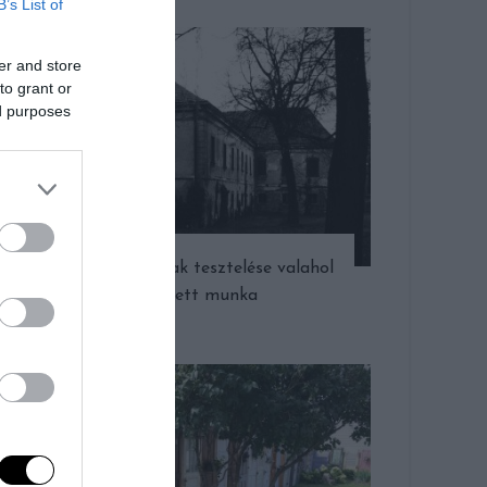
B’s List of
er and store
to grant or
ed purposes
A kísértetházak tesztelése valahol
fizetett munka