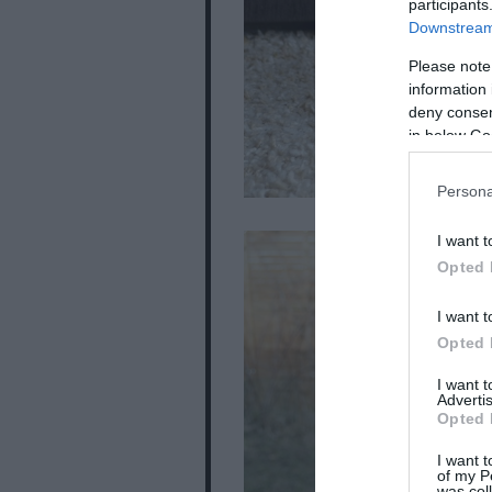
participants
Downstream 
Please note
information 
deny consent
in below Go
Persona
I want t
Opted 
I want t
Opted 
I want 
Advertis
Opted 
I want t
of my P
was col