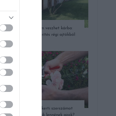
Semmi nem veszhet kárba:
rusztikus kerítés régi ajtókból
Ha csak 3 kerti szerszámot
vehetnél, mik lennének azok?