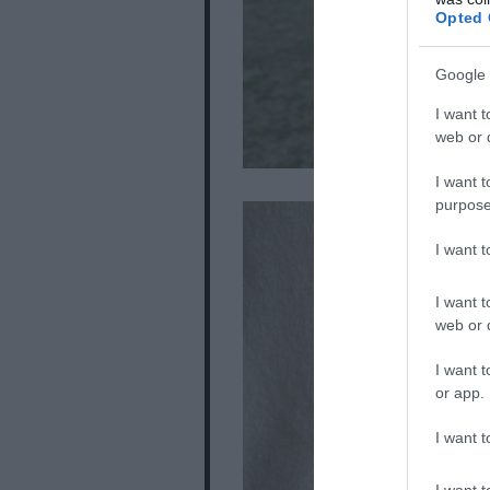
Opted 
Google 
I want t
web or d
I want t
purpose
I want 
I want t
web or d
I want t
or app.
I want t
I want t