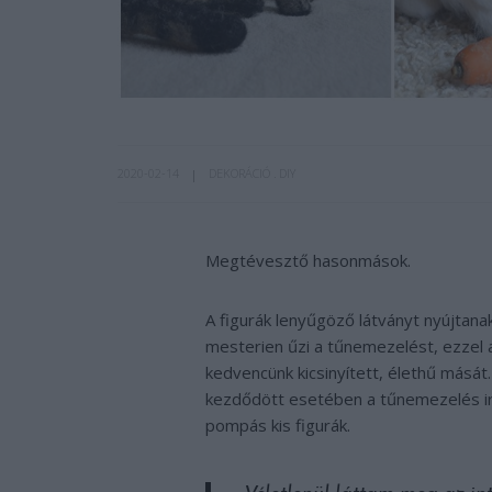
2020-02-14
DEKORÁCIÓ
DIY
Megtévesztő hasonmások.
A figurák lenyűgöző látványt nyújtanak
mesterien űzi a tűnemezelést, ezzel a 
kedvencünk kicsinyített, élethű mását
kezdődött esetében a tűnemezelés irá
pompás kis figurák.