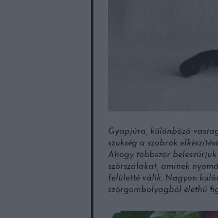
Gyapjúra, különböző vastag
szükség a szobrok elkészítés
Ahogy többször beleszúrjuk
szőrszálakat, aminek nyomán
felületté válik. Nagyon kül
szőrgombolyagból élethű fig