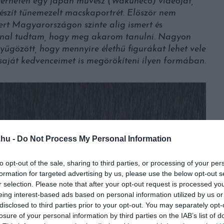
nterneten egy japán művész (Wakuneco) videóját,
szít tűnemezelt macskaportrét. Először nem
ert Magyarországon szinte alig ismert és
nnal tudtam, hogy meg akarom tanulni. Nagyon
nyűgözött, hogy mennyire élethű figurákat lehet vele
a saját kedvenceimet is megörökíteni ilyen formában.
.hu -
Do Not Process My Personal Information
to opt-out of the sale, sharing to third parties, or processing of your per
formation for targeted advertising by us, please use the below opt-out s
r selection. Please note that after your opt-out request is processed y
eing interest-based ads based on personal information utilized by us or
disclosed to third parties prior to your opt-out. You may separately opt-
losure of your personal information by third parties on the IAB’s list of