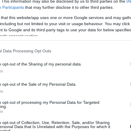
. This information may also be disclosed by us to third parties on the
IA
Participants
that may further disclose it to other third parties.
 that this website/app uses one or more Google services and may gath
including but not limited to your visit or usage behaviour. You may click 
 to Google and its third-party tags to use your data for below specifi
ogle consent section.
l Data Processing Opt Outs
o opt-out of the Sharing of my personal data.
In
o opt-out of the Sale of my Personal Data.
In
to opt-out of processing my Personal Data for Targeted
ing.
In
o opt-out of Collection, Use, Retention, Sale, and/or Sharing
ersonal Data that Is Unrelated with the Purposes for which it
lected.