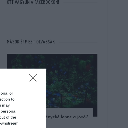
OTT VAGYUN A FACEBOOKON!
MÁSOK ÉPP EZT OLVASSÁK
sonal or
ection to
ou may
 personal
out of the
A világító növényeké lenne a jövő?
 downstream