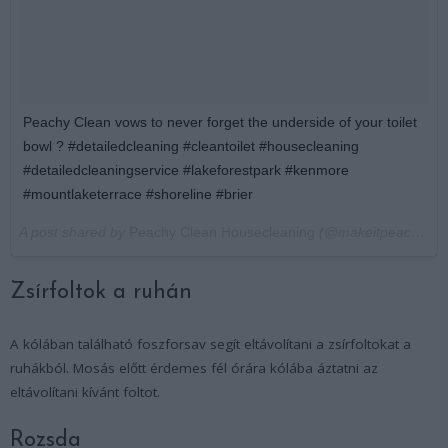
Peachy Clean vows to never forget the underside of your toilet
bowl ? #detailedcleaning #cleantoilet #housecleaning
#detailedcleaningservice #lakeforestpark #kenmore
#mountlaketerrace #shoreline #brier
A post shared by
Peachy Clean Housecleaning
(@makeitpeachyclean) on
Zsírfoltok a ruhán
A kólában található foszforsav segít eltávolítani a zsírfoltokat a
ruhákból. Mosás előtt érdemes fél órára kólába áztatni az
eltávolítani kívánt foltot.
Rozsda