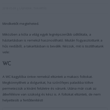
2018-05-09
LÁJFHEKK
TAKARÍTÁS
Mindkettőt megteheted.
Miközben a kóla a világ egyik legnépszerűbb üdítőitala, a
háztartásban is remekül hasznosítható. Miután fogyasztottunk a
hűs nedűből, a takarításban is beválik. Nézzük, mit is tisztíthatunk
vele:
WC
A WC-kagylóba öntve remekül eltünteti a makacs foltokat.
Megkönnyítheti a dolgunkat, ha szórófejes palackba töltve
permetezzük a kívánt felületre és várunk. Utána már csak az
átkefélésre van szükség és kész is. A foltokat eltünteti, de nem
helyettesíti a fertőtlenítést!