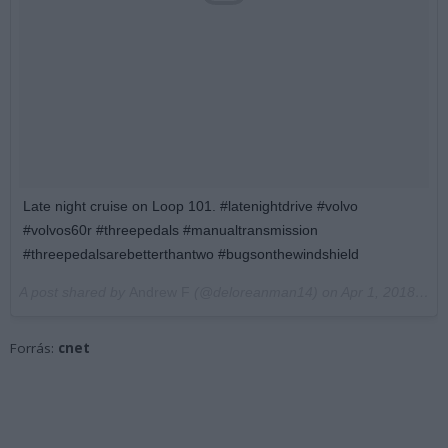
Late night cruise on Loop 101. #latenightdrive #volvo
#volvos60r #threepedals #manualtransmission
#threepedalsarebetterthantwo #bugsonthewindshield
A post shared by
Andrew F
(@deloreanman14) on
Apr 1, 2018 at 11:20pm PDT
Forrás:
cnet