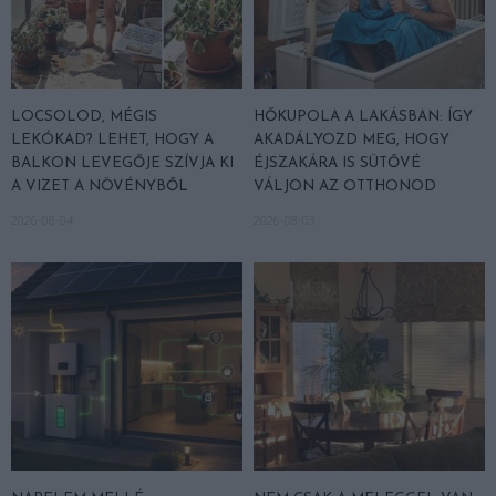
LOCSOLOD, MÉGIS
HŐKUPOLA A LAKÁSBAN: ÍGY
LEKÓKAD? LEHET, HOGY A
AKADÁLYOZD MEG, HOGY
BALKON LEVEGŐJE SZÍVJA KI
ÉJSZAKÁRA IS SÜTŐVÉ
A VIZET A NÖVÉNYBŐL
VÁLJON AZ OTTHONOD
2026-08-04
2026-08-03