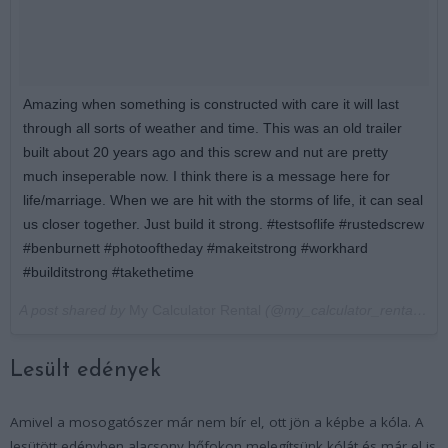
Amazing when something is constructed with care it will last
through all sorts of weather and time. This was an old trailer
built about 20 years ago and this screw and nut are pretty
much inseperable now. I think there is a message here for
life/marriage. When we are hit with the storms of life, it can seal
us closer together. Just build it strong. #testsoflife #rustedscrew
#benburnett #photooftheday #makeitstrong #workhard
#builditstrong #takethetime
A post shared by
My Calculator Rental
(@my_calculator_rental) on
Lesült edények
Amivel a mosogatószer már nem bír el, ott jön a képbe a kóla. A
lesütött edényben alacsony hőfokon melegítsünk kólát és már el is