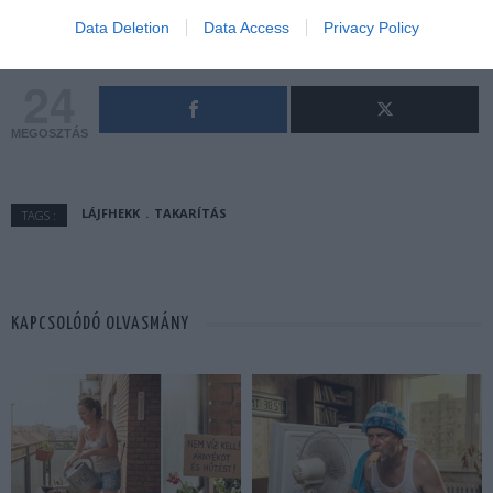
Data Deletion
Data Access
Privacy Policy
24
MEGOSZTÁS
LÁJFHEKK
TAKARÍTÁS
TAGS :
KAPCSOLÓDÓ OLVASMÁNY