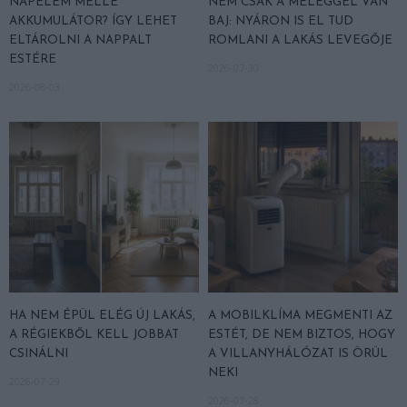
NAPELEM MELLÉ
NEM CSAK A MELEGGEL VAN
AKKUMULÁTOR? ÍGY LEHET
BAJ: NYÁRON IS EL TUD
ELTÁROLNI A NAPPALT
ROMLANI A LAKÁS LEVEGŐJE
ESTÉRE
2026-07-30
2026-08-03
HA NEM ÉPÜL ELÉG ÚJ LAKÁS,
A MOBILKLÍMA MEGMENTI AZ
A RÉGIEKBŐL KELL JOBBAT
ESTÉT, DE NEM BIZTOS, HOGY
CSINÁLNI
A VILLANYHÁLÓZAT IS ÖRÜL
NEKI
2026-07-29
2026-07-28