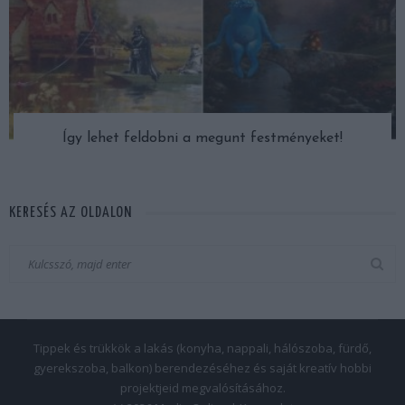
Így lehet feldobni a megunt festményeket!
KERESÉS AZ OLDALON
Tippek és trükkök a lakás (konyha, nappali, hálószoba, fürdő,
gyerekszoba, balkon) berendezéséhez és saját kreatív hobbi
projektjeid megvalósításához.