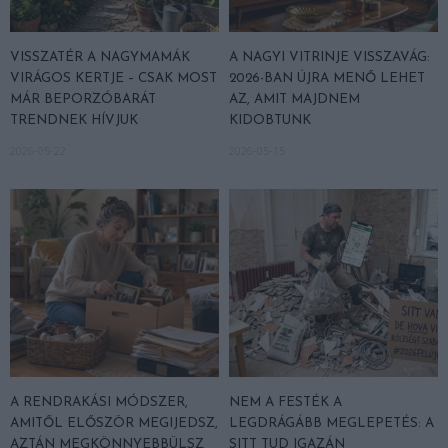
VISSZATÉR A NAGYMAMÁK
A NAGYI VITRINJE VISSZAVÁG:
VIRÁGOS KERTJE – CSAK MOST
2026-BAN ÚJRA MENŐ LEHET
MÁR BEPORZÓBARÁT
AZ, AMIT MAJDNEM
TRENDNEK HÍVJUK
KIDOBTUNK
2026-05-22
2026-05-15
A RENDRAKÁSI MÓDSZER,
NEM A FESTÉK A
AMITŐL ELŐSZÖR MEGIJEDSZ,
LEGDRÁGÁBB MEGLEPETÉS: A
AZTÁN MEGKÖNNYEBBÜLSZ
SITT TUD IGAZÁN