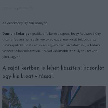
2019-06-14
DEKORÁCIÓ
Az eredmény igazán aranyos!
Damon Belanger
grafikus felkérést kapott, hogy Redwood City
utcáira fessen hamis árnyékokat, ezzel egy kicsit feldobva az
összképet. Az ötlet remek és egyszerűen kivitelezhető, a hatása
viszont felbecsülhetetlen. Sokkal vidámabb lehet ilyen utcákon
járni, ugye?
A saját kertben is lehet készíteni hasonlót
egy kis kreativitással.