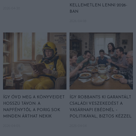
KELLEMETLEN LENNI 2026-
2026-04-30
BAN
2026-04-08
ÍGY ÓVD MEG A KÖNYVEIDET
ÍGY ROBBANTS KI GARANTÁLT
HOSSZÚ TÁVON: A
CSALÁDI VESZEKEDÉST A
NAPFÉNYTŐL A PORIG SOK
VASÁRNAPI EBÉDNÉL –
MINDEN ÁRTHAT NEKIK
POLITIKÁVAL, BIZTOS KÉZZEL
2026-04-05
2026-04-04