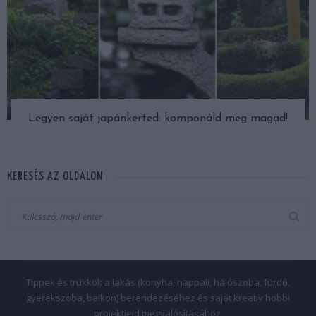
Legyen saját japánkerted: komponáld meg magad!
KERESÉS AZ OLDALON
Tippek és trükkök a lakás (konyha, nappali, hálószoba, fürdő,
gyerekszoba, balkon) berendezéséhez és saját kreatív hobbi
projektjeid megvalósításához.