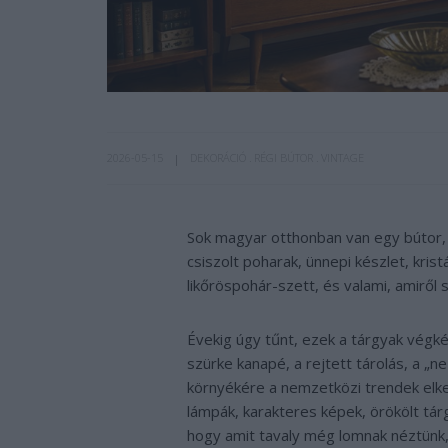
2026-05-15
DEKORÁCIÓ
RÉGI BÚTOR
VINTAGE
Sok magyar otthonban van egy bútor, a
csiszolt poharak, ünnepi készlet, kris
likőröspohár-szett, és valami, amiről 
Évekig úgy tűnt, ezek a tárgyak végkép
szürke kanapé, a rejtett tárolás, a „
környékére a nemzetközi trendek elkez
lámpák, karakteres képek, örökölt tár
hogy amit tavaly még lomnak néztünk,