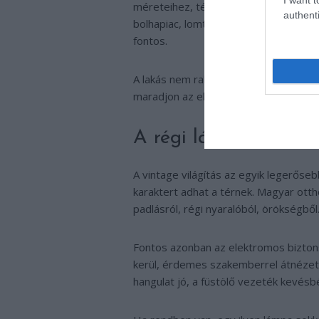
méreteihez, tényleg használható, és 
authenti
bolhapiac, lomtalanítás, online piactér
fontos.
A lakás nem raktár, még akkor sem, ha
maradjon az eladónál.
A régi lámpa lehet a
A vintage világítás az egyik legerőseb
karaktert adhat a térnek. Magyar otth
padlásról, régi nyaralóból, örökségből
Fontos azonban az elektromos biztons
kerül, érdemes szakemberrel átnézetni,
hangulat jó, a füstölő vezeték kevésb