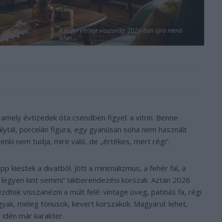
A nagyi vitrinje visszavág: 2026-ban újra menő
lehet
mely évtizedek óta csendben figyel: a vitrin. Benne
tálytál, porcelán figura, egy gyanúsan soha nem használt
senki nem tudja, mire való, de „értékes, mert régi”.
p kiestek a divatból. Jött a minimalizmus, a fehér fal, a
ne legyen kint semmi” lakberendezési korszak. Aztán 2026
dtek visszanézni a múlt felé: vintage üveg, patinás fa, régi
gyak, meleg tónusok, kevert korszakok. Magyarul: lehet,
 idén már karakter.