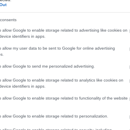
asztal, hokedli, szék, tálaló, kredenc.
Out
ek régiek, hanem az, hogy rossz környezetben vannak. Egy
consents
k lehetnek. Világosabb fal, kevesebb kiegészítő, jó
o allow Google to enable storage related to advertising like cookies on
ak.
evice identifiers in apps.
esteni. Sőt, néha épp az eredeti fa adja azt a melegséget,
o allow my user data to be sent to Google for online advertising
 mellett hiányolunk.
s.
to allow Google to send me personalized advertising.
ncsesbánya, de nem minden arany,
o allow Google to enable storage related to analytics like cookies on
evice identifiers in apps.
a túlzás is. Hirtelen minden „retró”, minden „ikonikus”,
o allow Google to enable storage related to functionality of the website
valójában csak régi és kényelmetlen. Érdemes józanul
o allow Google to enable storage related to personalization.
 vétel, ha szerkezetileg rendben van, illik az otthon
o allow Google to enable storage related to security, including