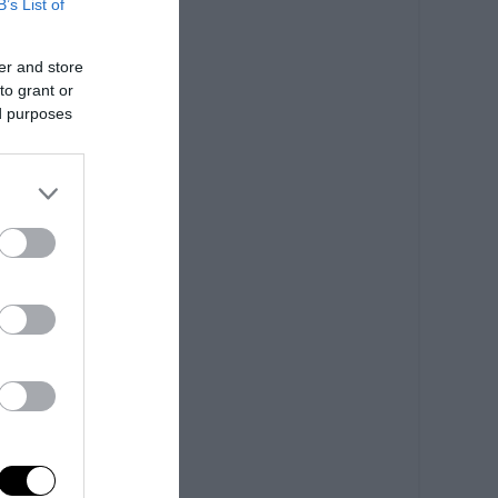
B’s List of
er and store
to grant or
ed purposes