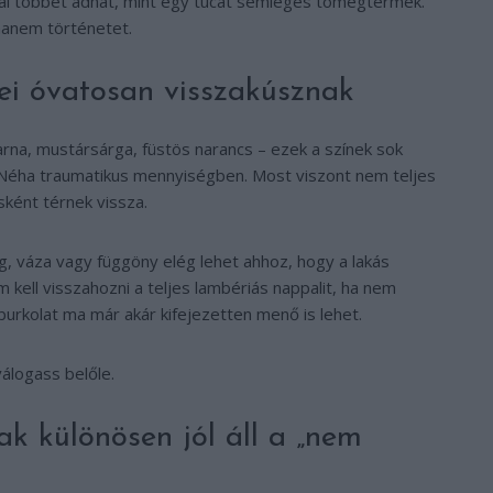
kal többet adhat, mint egy tucat semleges tömegtermék.
hanem történetet.
ei óvatosan visszakúsznak
barna, mustársárga, füstös narancs – ezek a színek sok
 Néha traumatikus mennyiségben. Most viszont nem teljes
ként térnek vissza.
g, váza vagy függöny elég lehet ahhoz, hogy a lakás
ell visszahozni a teljes lambériás nappalit, ha nem
burkolat ma már akár kifejezetten menő is lehet.
álogass belőle.
k különösen jól áll a „nem