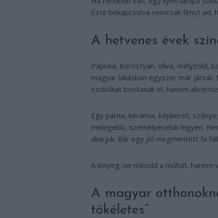
Ha rendben van, egy ilyen lámpa sok
Este bekapcsolva nemcsak fényt ad, 
A hetvenes évek szín
Paprika, borostyán, olíva, mélyzöld, 
magyar lakásban egyszer már jártak.
szobákat borítanak el, hanem akcentus
Egy párna, kerámia, képkeret, szőnye
melegebb, személyesebb legyen. Nem k
akarjuk. Bár egy jól megmentett fa fal
A lényeg: ne másold a múltat, hanem v
A magyar otthonokna
tökéletes”