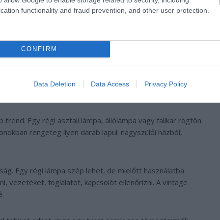
nem csak azért vesszük meg, mert most ez a divat. A
cation functionality and fraud prevention, and other user protection.
 és családi padlás tele lehet jó darabokkal, de a mérték itt is
CONFIRM
 minden tárgynak „lelke van”. Néha a tárgy lelke inkább
Data Deletion
Data Access
Privacy Policy
 szoba főszereplője
b trend. Egy régi asztali lámpa, állólámpa vagy falikar rögtön
onokban rengeteg ilyen darab lapul: nagyszülői házból,
.
ág. Egy régi lámpa szép lehet, de mielőtt használatba
 vezetéket, foglalatot, kapcsolót ellenőrizni. A vintage
é.