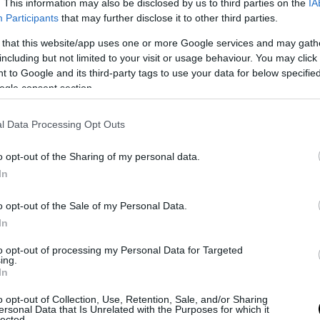
. This information may also be disclosed by us to third parties on the
IA
Participants
that may further disclose it to other third parties.
 that this website/app uses one or more Google services and may gath
 tűntek nyomasztónak, mert minden egyszerre volt bennük.
including but not limited to your visit or usage behaviour. You may click 
ék, terítő, fénykép, kagyló, szuvenír, gyertyatartó, meg az a
 to Google and its third-party tags to use your data for below specifi
t továbbadni.
ogle consent section.
 újra működni kezdenek. Egy szép kristálytál gyümölccsel,
l Data Processing Opt Outs
oz, egy porcelán váza friss virággal, egy régi kerámia a
lat.
o opt-out of the Sharing of my personal data.
In
 mindent meg kell tartani. Hanem az, hogy észre kell venni
o opt-out of the Sale of my Personal Data.
is tud valamit.
In
to opt-out of processing my Personal Data for Targeted
ozza a meleget
ing.
In
jelenik meg a meleg fa, az öregedő felület, a kézzel
o opt-out of Collection, Use, Retention, Sale, and/or Sharing
nak kifejezetten jól állhat, mert sok lakásban eleve vannak
ersonal Data that Is Unrelated with the Purposes for which it
lected.