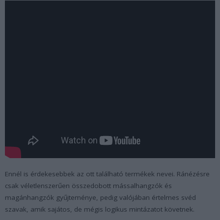
Ennél is érdekesebbek az ott található termékek nevei. Ránézésre
csak véletlenszerűen összedobott mássalhangzók és
magánhangzók gyűjteménye, pedig valójában értelmes svéd
szavak, amik sajátos, de mégis logikus mintázatot követnek.