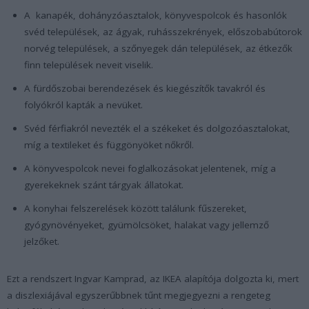
A kanapék, dohányzóasztalok, könyvespolcok és hasonlók
svéd települések, az ágyak, ruhásszekrények, előszobabútorok
norvég települések, a szőnyegek dán települések, az étkezők
finn települések neveit viselik.
A fürdőszobai berendezések és kiegészítők tavakról és
folyókról kapták a nevüket.
Svéd férfiakról nevezték el a székeket és dolgozóasztalokat,
míg a textileket és függönyöket nőkről.
A könyvespolcok nevei foglalkozásokat jelentenek, míg a
gyerekeknek szánt tárgyak állatokat.
A konyhai felszerelések között találunk fűszereket,
gyógynövényeket, gyümölcsöket, halakat vagy jellemző
jelzőket.
Ezt a rendszert Ingvar Kamprad, az IKEA alapítója dolgozta ki, mert
a diszlexiájával egyszerűbbnek tűnt megjegyezni a rengeteg