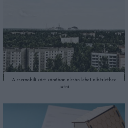
A csernobili zárt zónában olcsón lehet albérlethez
jutni