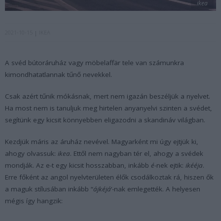
ikea
2021-10-15
IKEA
A svéd bútoráruház vagy möbelaffär tele van számunkra
kimondhatatlannak tűnő nevekkel.
Csak azért tűnik mókásnak, mert nem igazán beszéljük a nyelvet.
Ha most nem is tanuljuk meg hirtelen anyanyelvi szinten a svédet,
segítünk egy kicsit könnyebben eligazodni a skandináv világban.
Kezdjük máris az áruház nevével. Magyarként mi úgy ejtjük ki,
ahogy olvassuk:
ikea
. Ettől nem nagyban tér el, ahogy a svédek
mondják. Az e-t egy kicsit hosszabban, inkább
é
-nek ejtik:
ikééja
.
Erre főként az angol nyelvterületen élők csodálkoztak rá, hiszen ők
a maguk stílusában inkább “
ájkéjá
‘-nak emlegették. A helyesen
mégis így hangzik: