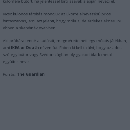
különféle bútort, ha jelentéssel bíró szavak alapján nevezi el.
Kicsit különös társítás mondjuk az Ekorre elnevezésű piros
hintaszarvas, ami azt jelenti, hogy mókus, de érdekes elmerülni
ebben a skandináv nyelvben.
Aki próbára tenné a tudását, megmérettetheti egy mókás játékban,
ami
IKEA or Death
néven fut. Ebben ki kell találni, hogy az adott
szó egy bútor vagy Svédországban oly gyakori black metal
együttes neve.
Forrás:
The Guardian