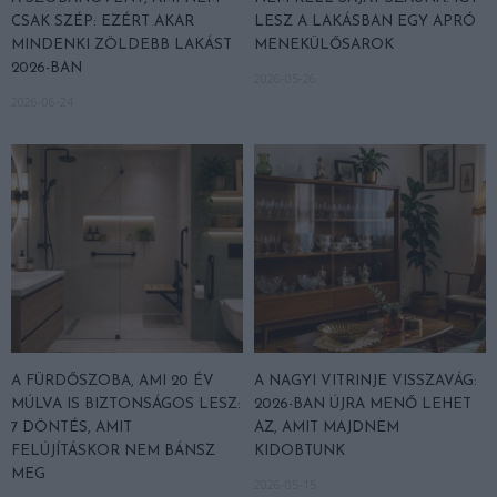
CSAK SZÉP: EZÉRT AKAR
LESZ A LAKÁSBAN EGY APRÓ
MINDENKI ZÖLDEBB LAKÁST
MENEKÜLŐSAROK
2026-BAN
2026-05-26
2026-06-24
A FÜRDŐSZOBA, AMI 20 ÉV
A NAGYI VITRINJE VISSZAVÁG:
MÚLVA IS BIZTONSÁGOS LESZ:
2026-BAN ÚJRA MENŐ LEHET
7 DÖNTÉS, AMIT
AZ, AMIT MAJDNEM
FELÚJÍTÁSKOR NEM BÁNSZ
KIDOBTUNK
MEG
2026-05-15