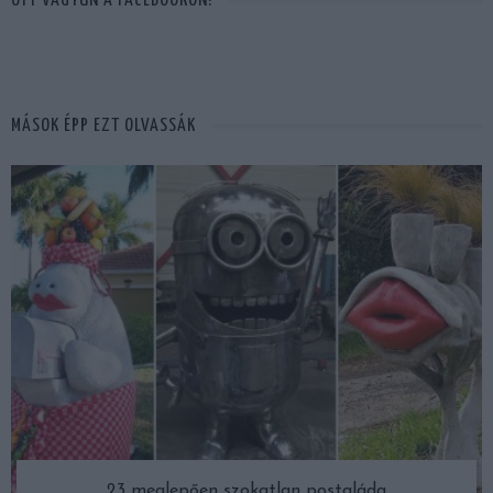
OTT VAGYUN A FACEBOOKON!
MÁSOK ÉPP EZT OLVASSÁK
23 meglepően szokatlan postaláda