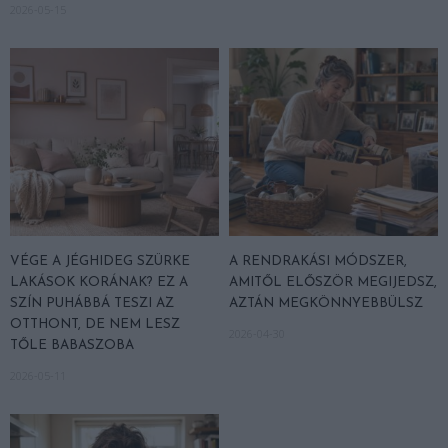
2026-05-15
VÉGE A JÉGHIDEG SZÜRKE
A RENDRAKÁSI MÓDSZER,
LAKÁSOK KORÁNAK? EZ A
AMITŐL ELŐSZÖR MEGIJEDSZ,
SZÍN PUHÁBBÁ TESZI AZ
AZTÁN MEGKÖNNYEBBÜLSZ
OTTHONT, DE NEM LESZ
2026-04-30
TŐLE BABASZOBA
2026-05-11