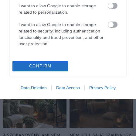
I want to allow Google to enable storage
related to personalization.
I want to allow Google to enable storage
related to security, including authentication
LOCSOLOD, MÉGIS
LEHET, HOGY PÁR ÉV MÚLVA
functionality and fraud prevention, and other
LEKÓKAD? LEHET, HOGY A
NEM MINDEGY, MIKOR
user protection.
BALKON LEVEGŐJE SZÍVJA KI
INDÍTOD EL A MOSÓGÉPET
A VIZET A NÖVÉNYBŐL
2026-07-24
2026-08-04
CONFIRM
Data Deletion
Data Access
Privacy Policy
A SZOBANÖVÉNY, AMI NEM
NEM KELL SAJÁT SZAUNA: ÍGY