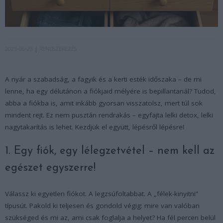
2025-06-23
RENDSZEREZÉS
A nyár a szabadság, a fagyik és a kerti esték időszaka – de mi
lenne, ha egy délutánon a fiókjaid mélyére is bepillantanál? Tudod,
abba a fiókba is, amit inkább gyorsan visszatolsz, mert túl sok
mindent rejt. Ez nem pusztán rendrakás – egyfajta lelki detox, lelki
nagytakarítás is lehet. Kezdjük el együtt, lépésről lépésre!
1. Egy fiók, egy lélegzetvétel – nem kell az
egészet egyszerre!
Válassz ki egyetlen fiókot. A legzsúfoltabbat. A „félek-kinyitni”
típusút. Pakold ki teljesen és gondold végig: mire van valóban
szükséged és mi az, ami csak foglalja a helyet? Ha fél percen belül