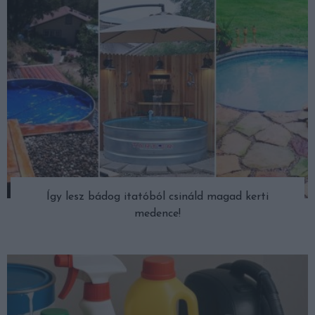
Így lesz bádog itatóból csináld magad kerti
medence!