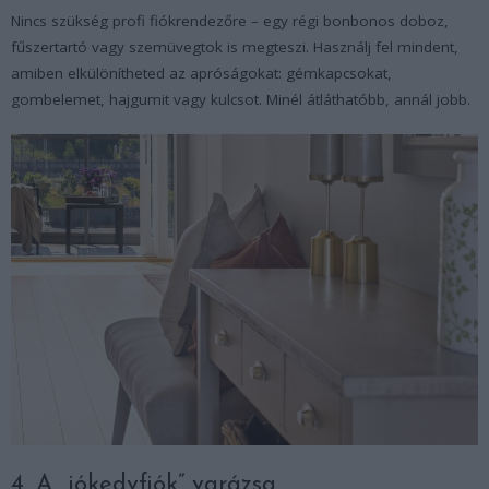
Nincs szükség profi fiókrendezőre – egy régi bonbonos doboz,
fűszertartó vagy szemüvegtok is megteszi. Használj fel mindent,
amiben elkülönítheted az apróságokat: gémkapcsokat,
gombelemet, hajgumit vagy kulcsot. Minél átláthatóbb, annál jobb.
4. A „jókedvfiók” varázsa