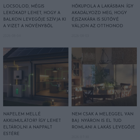
LOCSOLOD, MÉGIS
HŐKUPOLA A LAKÁSBAN: ÍGY
LEKÓKAD? LEHET, HOGY A
AKADÁLYOZD MEG, HOGY
BALKON LEVEGŐJE SZÍVJA KI
ÉJSZAKÁRA IS SÜTŐVÉ
A VIZET A NÖVÉNYBŐL
VÁLJON AZ OTTHONOD
2026-08-04
2026-08-03
NAPELEM MELLÉ
NEM CSAK A MELEGGEL VAN
AKKUMULÁTOR? ÍGY LEHET
BAJ: NYÁRON IS EL TUD
ELTÁROLNI A NAPPALT
ROMLANI A LAKÁS LEVEGŐJE
ESTÉRE
2026-07-30