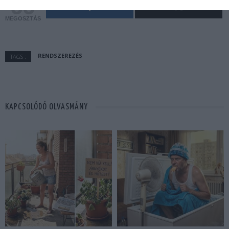
35
MEGOSZTÁS
RENDSZEREZÉS
TAGS :
KAPCSOLÓDÓ OLVASMÁNY