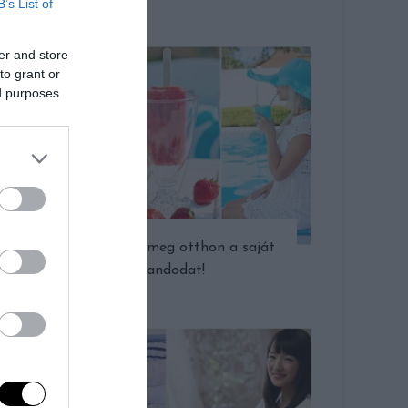
B’s List of
er and store
to grant or
ed purposes
Így teremtsd meg otthon a saját
strandodat!