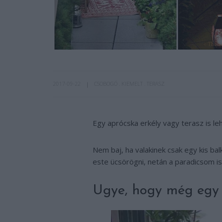
2017-09-22
CSOBOGÓ
KIEMELT
TERASZ
Egy aprócska erkély vagy terasz is le
Nem baj, ha valakinek csak egy kis balko
este ücsörögni, netán a paradicsom 
Ugye, hogy még egy 