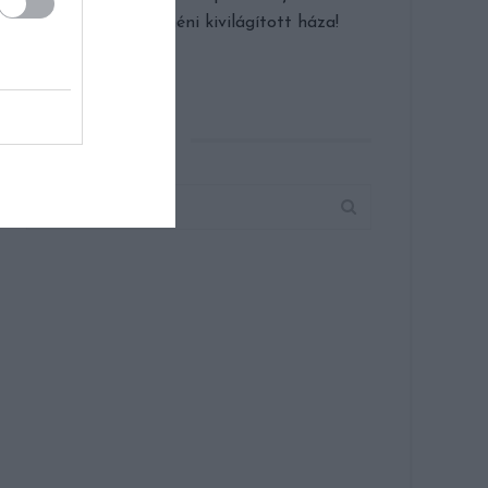
a dabasi Eta néni kivilágított háza!
KERESÉS AZ OLDALON