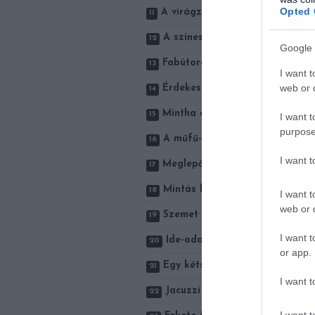
Opted 
A virágzó növényeket látva eg
A színes textíliák otthonossá
Google 
Fabútorok és nagyon sok zöld 
I want t
web or d
Érdekes megoldás az árnyékot 
Mintha a lenti kert folytatása
I want t
purpose
A műfű-szőnyeg ideális a falat
I want 
Meglepő, de mutatós ötlet a ka
Mintás burkolat, mintás párná
I want t
web or d
Szemet gyönyörködtető a sok-
I want t
Ide-oda futó ágacskák, minde
or app.
Egy kétszemélyes pihenőhely és
I want t
Jacuzzi az erkélyen? Miért is n
I want t