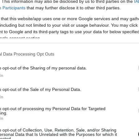
. This information may also be disclosed by us to third parties on the
IA
Participants
that may further disclose it to other third parties.
 that this website/app uses one or more Google services and may gath
including but not limited to your visit or usage behaviour. You may click 
 to Google and its third-party tags to use your data for below specifi
 befér?
ogle consent section.
elihez
l Data Processing Opt Outs
földön és égben
o opt-out of the Sharing of my personal data.
In
 az apró balkonon
o opt-out of the Sale of my Personal Data.
In
t könnyen találnak maguknak támasztékot
to opt-out of processing my Personal Data for Targeted
atos estékért
ing.
In
o opt-out of Collection, Use, Retention, Sale, and/or Sharing
nyérnyi helyet
ersonal Data that Is Unrelated with the Purposes for which it
lected.