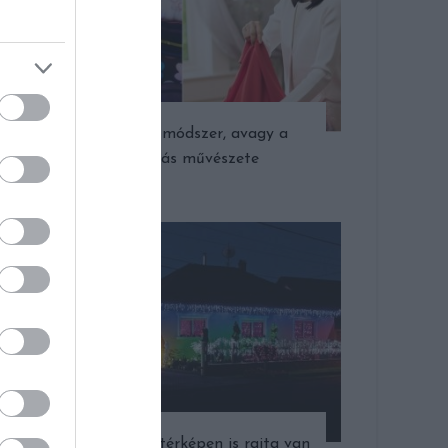
A KonMari módszer, avagy a
rendrakás művészete
Már a Google térképen is rajta van