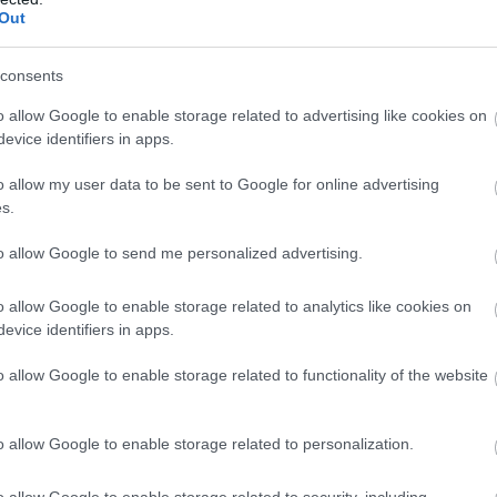
Out
y nagy kertben érezzük magunkat
got sugároznak
consents
együttese
o allow Google to enable storage related to advertising like cookies on
evice identifiers in apps.
is adó pergola a balkon felett
 lenne ez az aprócska kiülő-sarok
o allow my user data to be sent to Google for online advertising
s.
nyi erkélyeken
to allow Google to send me personalized advertising.
vicsborítás
k, romantikus összhatás
o allow Google to enable storage related to analytics like cookies on
evice identifiers in apps.
sok növény
o allow Google to enable storage related to functionality of the website
nt beborító virágok
 rengeteg zöld: ez pont elég
o allow Google to enable storage related to personalization.
e!
o allow Google to enable storage related to security, including