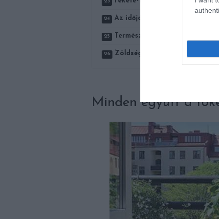
Fekete-fehér, klasszikus
authenti
Az időjárásálló bútorok, kiegé
Természetes anyagok, termész
Zöldségeket is termeszthetün
Minden együtt a töké