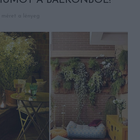
MUMOT A BALKONBÓL!
méret a lényeg