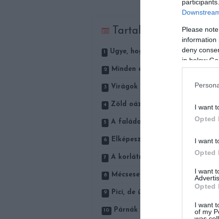
participants
Downstream 
Please note
Tartalom
information 
deny consent
Ugye, hogy még egy csobogó is
in below Go
Minden együtt a tökéletes regg
Persona
Virágok cserépben, kaspóban, 
Zöld oázis a város közepén
I want t
Opted 
A faláda rusztikus hatást kelt
Elképesztő burjánzás
I want t
Opted 
A korlátra felfutó növények it
I want 
Mécsesek, lámpácskák a hangul
Advertis
Opted 
Pici, de üdítő látvány
I want t
Párnák teszik kényelmessé a te
of my P
was col