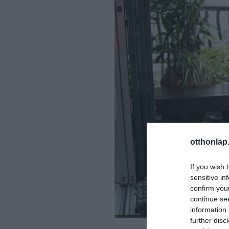
otthonlap
If you wish 
sensitive in
confirm you
continue se
information 
further disc
Fotó: