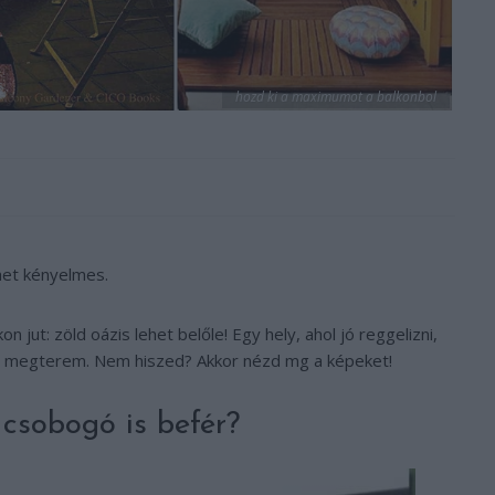
hozd ki a maximumot a balkonbol
het kényelmes.
n jut: zöld oázis lehet belőle! Egy hely, ahol jó reggelizni,
is megterem. Nem hiszed? Akkor nézd mg a képeket!
csobogó is befér?