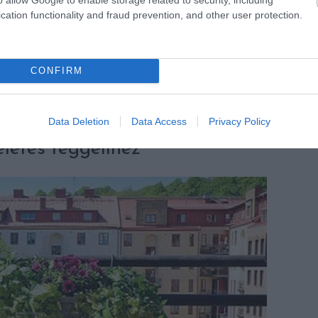
cation functionality and fraud prevention, and other user protection.
szítők jól jönnek a szabadban
etes hatás
CONFIRM
k, ha ahhoz szottyan kedvünk
Data Deletion
Data Access
Privacy Policy
letes reggelihez