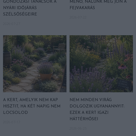
GONDOZÁSI TANÁCSOK A
MENŐ, NÁLUNK MÉG JÖN A
NYÁRI IDŐJÁRÁS
FEJVAKARÁS
SZÉLSŐSÉGEIRE
2026-07-22
2026-07-27
A KERT, AMELYIK NEM KAP
NEM MINDEN VIRÁG
HISZTIT, HA KÉT NAPIG NEM
DOLGOZIK UGYANANNYIT:
LOCSOLOD
EZEK A KERT IGAZI
HÁTTÉRHŐSEI
2026-07-17
2026-06-25