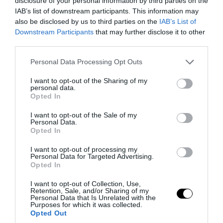
disclosure of your personal information by third parties on the
IAB’s list of downstream participants. This information may
also be disclosed by us to third parties on the
IAB’s List of
Downstream Participants
that may further disclose it to other
third parties.
Please note that this website/app uses one or more Google
Personal Data Processing Opt Outs
services and may gather and store information including but
not limited to your visit or usage behaviour. You may click to
I want to opt-out of the Sharing of my
personal data.
grant or deny consent to Google and its third-party tags to
Opted In
use your data for below specified purposes in below Google
consent section.
I want to opt-out of the Sale of my
Personal Data.
Opted In
I want to opt-out of processing my
Personal Data for Targeted Advertising.
Opted In
I want to opt-out of Collection, Use,
Retention, Sale, and/or Sharing of my
Personal Data that Is Unrelated with the
Purposes for which it was collected.
Opted Out