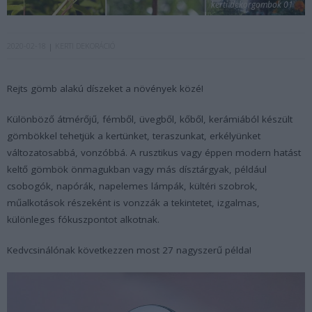
kerti dekorgombok 01
2020-02-18
KERTI DEKORÁCIÓ
Rejts gömb alakú díszeket a növények közé!
Különböző átmérőjű, fémből, üvegből, kőből, kerámiából készült
gömbökkel tehetjük a kertünket, teraszunkat, erkélyünket
változatosabbá, vonzóbbá. A rusztikus vagy éppen modern hatást
keltő gömbök önmagukban vagy más dísztárgyak, például
csobogók, napórák, napelemes lámpák, kültéri szobrok,
műalkotások részeként is vonzzák a tekintetet, izgalmas,
különleges fókuszpontot alkotnak.
Kedvcsinálónak következzen most 27 nagyszerű példa!