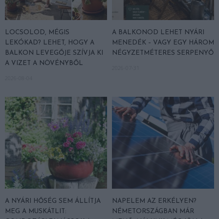
LOCSOLOD, MÉGIS
A BALKONOD LEHET NYÁRI
LEKÓKAD? LEHET, HOGY A
MENEDÉK – VAGY EGY HÁROM
BALKON LEVEGŐJE SZÍVJA KI
NÉGYZETMÉTERES SERPENYŐ
A VIZET A NÖVÉNYBŐL
2026-07-31
2026-08-04
A NYÁRI HŐSÉG SEM ÁLLÍTJA
NAPELEM AZ ERKÉLYEN?
MEG A MUSKÁTLIT:
NÉMETORSZÁGBAN MÁR