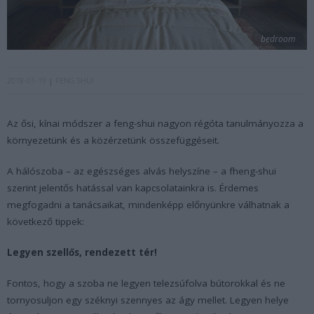
bedroom
2018-01-19
FENG SHUI
Az ősi, kínai módszer a feng-shui nagyon régóta tanulmányozza a
környezetünk és a közérzetünk összefüggéseit.
A hálószoba – az egészséges alvás helyszíne – a fheng-shui
szerint jelentős hatással van kapcsolatainkra is. Érdemes
megfogadni a tanácsaikat, mindenképp előnyünkre válhatnak a
következő tippek:
Legyen szellős, rendezett tér!
Fontos, hogy a szoba ne legyen telezsúfolva bútorokkal és ne
tornyosuljon egy széknyi szennyes az ágy mellet. Legyen helye