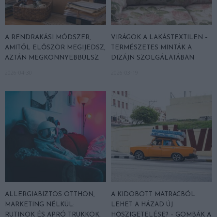
A RENDRAKÁSI MÓDSZER,
VIRÁGOK A LAKÁSTEXTILEN –
AMITŐL ELŐSZÖR MEGIJEDSZ,
TERMÉSZETES MINTÁK A
AZTÁN MEGKÖNNYEBBÜLSZ
DIZÁJN SZOLGÁLATÁBAN
2026-04-30
2026-03-19
ALLERGIABIZTOS OTTHON,
A KIDOBOTT MATRACBÓL
MARKETING NÉLKÜL:
LEHET A HÁZAD ÚJ
RUTINOK ÉS APRÓ TRÜKKÖK,
HŐSZIGETELÉSE? – GOMBÁK A