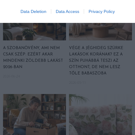
Data Deletion
Data Access
Privacy Policy
A SZOBANÖVÉNY, AMI NEM
VÉGE A JÉGHIDEG SZÜRKE
CSAK SZÉP: EZÉRT AKAR
LAKÁSOK KORÁNAK? EZ A
MINDENKI ZÖLDEBB LAKÁST
SZÍN PUHÁBBÁ TESZI AZ
2026-BAN
OTTHONT, DE NEM LESZ
TŐLE BABASZOBA
2026-06-24
2026-05-11