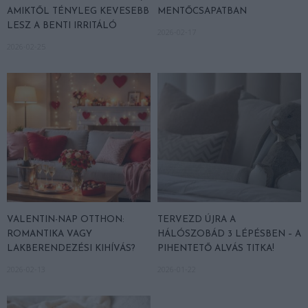
AMIKTŐL TÉNYLEG KEVESEBB
MENTŐCSAPATBAN
LESZ A BENTI IRRITÁLÓ
2026-02-17
2026-02-25
VALENTIN-NAP OTTHON:
TERVEZD ÚJRA A
ROMANTIKA VAGY
HÁLÓSZOBÁD 3 LÉPÉSBEN – A
LAKBERENDEZÉSI KIHÍVÁS?
PIHENTETŐ ALVÁS TITKA!
2026-02-13
2026-01-22