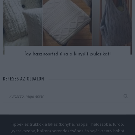
Így hasznosítsd újra a kinyúlt pulcsikat!
KERESÉS AZ OLDALON
Tippek és trükkök a lakás (konyha, nappali, hálószoba, fürdő,
gyerekszoba, balkon) berendezéséhez és saját kreatív hobbi