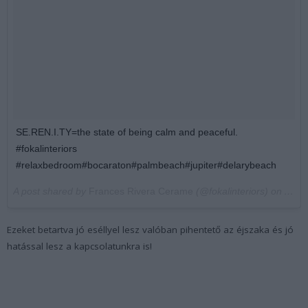
SE.REN.I.TY=the state of being calm and peaceful.
#fokalinteriors
#relaxbedroom#bocaraton#palmbeach#jupiter#delarybeach
A post shared by
Frances Rivera Cerame
(@fokalinteriors) on
Aug 
Ezeket betartva jó eséllyel lesz valóban pihentető az éjszaka és jó
hatással lesz a kapcsolatunkra is!