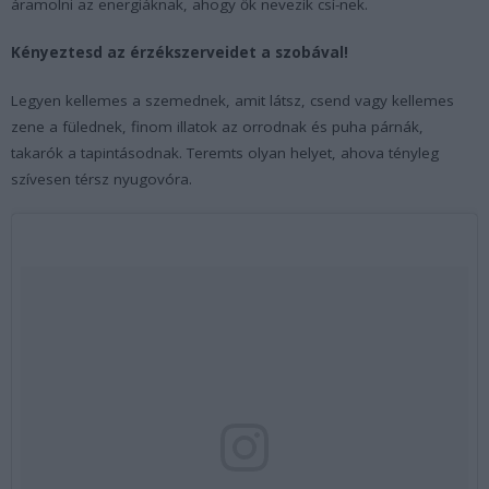
áramolni az energiáknak, ahogy ők nevezik csí-nek.
Kényeztesd az érzékszerveidet a szobával!
Legyen kellemes a szemednek, amit látsz, csend vagy kellemes
zene a fülednek, finom illatok az orrodnak és puha párnák,
takarók a tapintásodnak. Teremts olyan helyet, ahova tényleg
szívesen térsz nyugovóra.