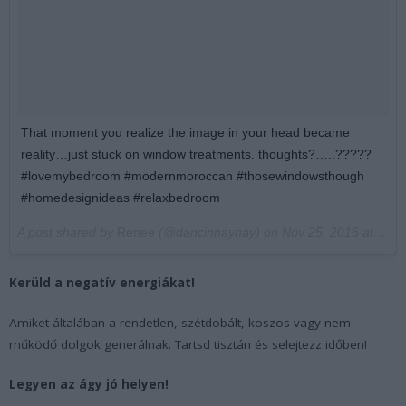
That moment you realize the image in your head became
reality…just stuck on window treatments. thoughts?…..?????
#lovemybedroom #modernmoroccan #thosewindowsthough
#homedesignideas #relaxbedroom
A post shared by
Renee
(@dancinnaynay) on
Nov 25, 2016 at 8:15am PST
Kerüld a negatív energiákat!
Amiket általában a rendetlen, szétdobált, koszos vagy nem
működő dolgok generálnak. Tartsd tisztán és selejtezz időben!
Legyen az ágy jó helyen!