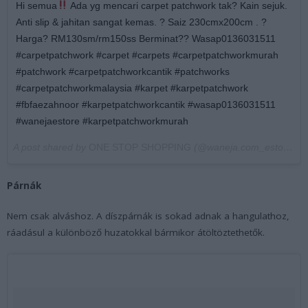
Hi semua
Ada yg mencari carpet patchwork tak? Kain sejuk.
Anti slip & jahitan sangat kemas. ? Saiz 230cmx200cm . ?
Harga? RM130sm/rm150ss Berminat?? Wasap0136031511
#carpetpatchwork #carpet #carpets #carpetpatchworkmurah
#patchwork #carpetpatchworkcantik #patchworks
#carpetpatchworkmalaysia #karpet #karpetpatchwork
#fbfaezahnoor #karpetpatchworkcantik #wasap0136031511
#wanejaestore #karpetpatchworkmurah
A post shared by
ONE STOP SHOPPING
(@waneja.com_estore) on
Párnák
Nem csak alváshoz. A díszpárnák is sokad adnak a hangulathoz,
ráadásul a különböző huzatokkal bármikor átöltöztethetők.