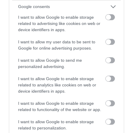
Google consents
I want to allow Google to enable storage
related to advertising like cookies on web or
device identifiers in apps.
I want to allow my user data to be sent to
Google for online advertising purposes.
I want to allow Google to send me
Terima Kasih Pak atas pembelian lukisannya , semoga bapak
personalized advertising.
menyukai lukisannya #bali
I want to allow Google to enable storage
##painting#interior#decoration#homeinterior*homedecor#painti
related to analytics like cookies on web or
nginterior#paintingdecoration#color#lukisan#dekorasirumah#fin
device identifiers in apps.
eart#paintingrumah#interiorumah#paintingcenter#pusatlukisan
#dekorasidinding#dekoriasiruangtamu#dekorasiruangan#dekor
I want to allow Google to enable storage
asivilla#interiorrumah#interiorvilla#interinteriorruangan#lukisan
related to functionality of the website or app.
gadisbesar#balinesepainting#balinesepaintingart#lukisantradisi
I want to allow Google to enable storage
bali#interiordapur#interiorrestoran
related to personalization.