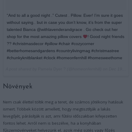
“And to all a good night .” Cutest . Pillow. Ever! I’m sure it goes
without saying.. but in case you don’t know, it’s from the super
talented Bianca @withlavenderandgrace . Go check out her
shop for the most amazing pillow covers
! Good night friends
?? #christmasdecor #pillow #chair #cozycorner
#betterhomesandgardens #countrylivingmag #christmastree
#chunkyknitblanket #clock #homeonfernhill #homesweethome
A post shared by
Pamela Dyer ?
(@homeonfernhill) on
Dec 19, 2017 at 6:07pm PST
Növények
Nem csak élettel töltik meg a teret, de számos jótékony hatásuk
ismert. Többek között amellett, hogy megtisztítják a lakás
levegőjét, párásítják is azt, ami fűtési időszakban kifejezetten
fontos lehet. Arról nem is beszélve, ha a konyhában
fűszernövényeket helyezünk el, azok még sütés vagy főzés