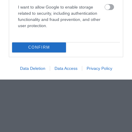
A post shared by
lukisan/painting oil/acrylic
(@damarcreativeart) on
I want to allow Google to enable storage
related to security, including authentication
Pár apróság, de rengeteget változtathatunk velük lakásunk/házunk
functionality and fraud prevention, and other
hangulatán. Dekorálásra fel!
user protection.
CONFIRM
Data Deletion
Data Access
Privacy Policy