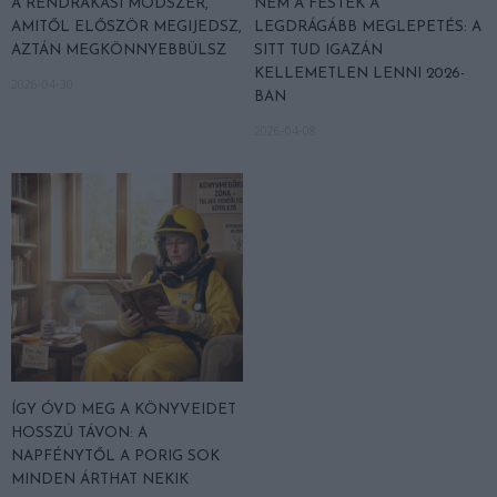
A RENDRAKÁSI MÓDSZER,
NEM A FESTÉK A
AMITŐL ELŐSZÖR MEGIJEDSZ,
LEGDRÁGÁBB MEGLEPETÉS: A
AZTÁN MEGKÖNNYEBBÜLSZ
SITT TUD IGAZÁN
KELLEMETLEN LENNI 2026-
2026-04-30
BAN
2026-04-08
ÍGY ÓVD MEG A KÖNYVEIDET
HOSSZÚ TÁVON: A
NAPFÉNYTŐL A PORIG SOK
MINDEN ÁRTHAT NEKIK