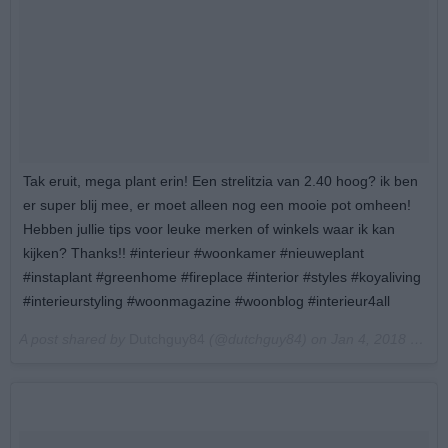
Tak eruit, mega plant erin! Een strelitzia van 2.40 hoog? ik ben
er super blij mee, er moet alleen nog een mooie pot omheen!
Hebben jullie tips voor leuke merken of winkels waar ik kan
kijken? Thanks!! #interieur #woonkamer #nieuweplant
#instaplant #greenhome #fireplace #interior #styles #koyaliving
#interieurstyling #woonmagazine #woonblog #interieur4all
A post shared by
Dutchguy84
(@dutchguy84) on
Jan 4, 2018 at 10:12am PST