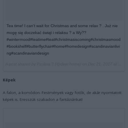
Tea time! I can’t wait for Christmas and some relax ? . Już nie
mogę się doczekać świąt i relaksu ? a Wy??
#wintermood#teatime#teat#christmasiscoming#christmasmood
#bookshelf#butterflychair#home#homedesign#scandinavianlivi
ng#scandinaviandesign
A post shared by
Paulina ?
(@deer.home) on
Dec 21, 2017 at 2:49am PST
Képek
A falon, a komódon. Festmények vagy fotók, de akár nyomtatott
képek is. Eresszük szabadon a fantáziánkat!