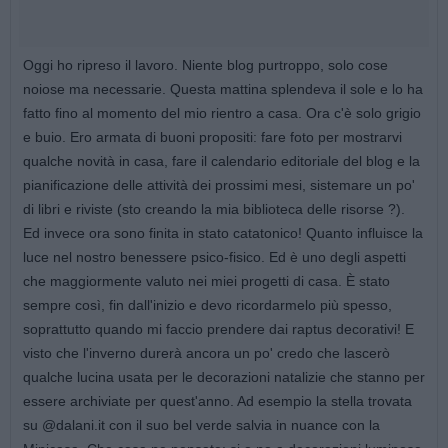
Oggi ho ripreso il lavoro. Niente blog purtroppo, solo cose
noiose ma necessarie. Questa mattina splendeva il sole e lo ha
fatto fino al momento del mio rientro a casa. Ora c'è solo grigio
e buio. Ero armata di buoni propositi: fare foto per mostrarvi
qualche novità in casa, fare il calendario editoriale del blog e la
pianificazione delle attività dei prossimi mesi, sistemare un po'
di libri e riviste (sto creando la mia biblioteca delle risorse ?).
Ed invece ora sono finita in stato catatonico! Quanto influisce la
luce nel nostro benessere psico-fisico. Ed è uno degli aspetti
che maggiormente valuto nei miei progetti di casa. È stato
sempre così, fin dall'inizio e devo ricordarmelo più spesso,
soprattutto quando mi faccio prendere dai raptus decorativi! E
visto che l'inverno durerà ancora un po' credo che lascerò
qualche lucina usata per le decorazioni natalizie che stanno per
essere archiviate per quest'anno. Ad esempio la stella trovata
su @dalani.it con il suo bel verde salvia in nuance con la