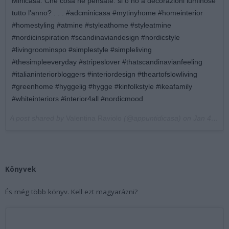
Minicasa. Che cosa ne pensate: si o no a decorazioni luminose
tutto l'anno? . . . #adcminicasa #mytinyhome #homeinterior
#homestyling #atmine #styleathome #styleatmine
#nordicinspiration #scandinaviandesign #nordicstyle
#livingroominspo #simplestyle #simpleliving
#thesimpleeveryday #stripeslover #thatscandinavianfeeling
#italianinteriorbloggers #interiordesign #theartofslowliving
#greenhome #hyggelig #hygge #kinfolkstyle #ikeafamily
#whiteinteriors #interior4all #nordicmood
A post shared by
Valentina Raviolo
(@appuntidicasa) on
Jan 4, 2018 at 7:26am PST
Könyvek
És még több könyv. Kell ezt magyarázni?