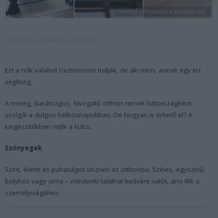
igy teheted otthonossa a lakasod cim
2018-01-03
DEKORÁCIÓ
FELÚJÍTÁS
Ezt a nők valahol ösztönösen tudják, de aki nem, annak egy kis
segítség.
A meleg, barátságos, hívogató otthon remek hátországként
szolgál a dolgos hétköznapokban. De hogyan is érhető el? A
kiegészítőkben rejlik a kulcs.
Szőnyegek
Színt, életet és puhaságot visznek az otthonba. Színes, egyszínű,
bolyhos vagy sima – mindenki találhat kedvére valót, ami illik a
személyiségéhez.