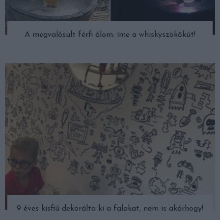
A megvalósult férfi álom: íme a whiskyszökőkút!
9 éves kisfiú dekorálta ki a falakat, nem is akárhogy!