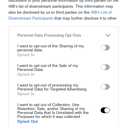
disclosure of your personal information by third parties on the
Impression painting at interior, link in bio?‍
#paintinginterior
IAB’s list of downstream participants. This information may
#liesbethserlie #interior #painting #cow #farmlife
also be disclosed by us to third parties on the
IAB’s List of
#bedenbreakfast #b&b #sleepingroom #interieur #wonen
Downstream Participants
that may further disclose it to other
#living #dutch #boerderij #gelderland #koe #koeien #sfeervol
third parties.
#binnenkijken #blog #buitenleven #bommelerwaard
Please note that this website/app uses one or more Google
Personal Data Processing Opt Outs
A post shared by
Liesbeth Serlie
(@liesbethserlie) on
Dec 20, 2017 at 2:50am PST
services and may gather and store information including but
not limited to your visit or usage behaviour. You may click to
I want to opt-out of the Sharing of my
personal data.
grant or deny consent to Google and its third-party tags to
Opted In
use your data for below specified purposes in below Google
consent section.
I want to opt-out of the Sale of my
Personal Data.
Opted In
I want to opt-out of processing my
Personal Data for Targeted Advertising.
Opted In
I want to opt-out of Collection, Use,
Retention, Sale, and/or Sharing of my
Personal Data that Is Unrelated with the
Purposes for which it was collected.
Opted Out