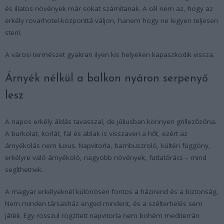
és illatos növények már sokat számítanak. A cél nem az, hogy az
erkély rovarhotel-központtá váljon, hanem hogy ne legyen teljesen
steril.
A városi természet gyakran ilyen kis helyeken kapaszkodik vissza.
Árnyék nélkül a balkon nyáron serpenyő
lesz
A napos erkély áldás tavasszal, de júliusban könnyen grillezőzóna.
A burkolat, korlát, fal és ablak is visszaveri a hőt, ezért az
árnyékolás nem luxus. Napvitorla, bambuszroló, kültéri függöny,
erkélyre való árnyékoló, nagyobb növények, futtatórács – mind
segíthetnek.
A magyar erkélyeknél különösen fontos a házirend és a biztonság.
Nem minden társasház enged mindent, és a szélterhelés sem
játék. Egy rosszul rögzített napvitorla nem bohém mediterrán