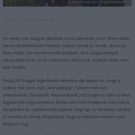
Erkélyből mini kert és nyári menedék
2026-05-27
BALKONKERT
KERT
Az erkély sok magyar lakásban furcsa átmeneti zóna. Télen raktár,
tavasszal lelkiismeret-furdalás, nyáron pedig az a hely, ahová jó
lenne kiülni, ha nem lenne tele biciklivel, üres virágcseréppel,
ruhaszárítóval és azzal a titokzatos dobozzal, amelyet senki nem
mer kinyitni.
Pedig 2026 egyik legerősebb otthontrendje éppen az, hogy a
balkon már nem csak „kinti párkány”, hanem mini kert,
pihenősarok, fűszerpolc, beporzóbarát zöld sziget és néha a lakás
legjobb két négyzetmétere. Ehhez nem kell mediterrán panoráma,
dizájnbútor és végtelen költségkeret. Elég egy kis tervezés, néhány
jó növény és annak elfogadása, hogy az erkélyen minden centi
dolgozni fog.