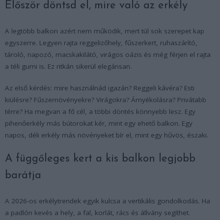
Először döntsd el, mire való az erkély
A legtöbb balkon azért nem működik, mert túl sok szerepet kap
egyszerre. Legyen rajta reggelizőhely, fűszerkert, ruhaszárító,
tároló, napozó, macskakilátó, virágos oázis és még férjen el rajta
a téli gumi is. Ez ritkán sikerül elegánsan.
Az első kérdés: mire használnád igazán? Reggeli kávéra? Esti
kiülésre? Fűszernövényekre? Virágokra? Árnyékolásra? Privátabb
térre? Ha megvan a fő cél, a többi döntés könnyebb lesz. Egy
pihenőerkély más bútorokat kér, mint egy ehető balkon. Egy
napos, déli erkély más növényeket bír el, mint egy hűvös, északi.
A függőleges kert a kis balkon legjobb
barátja
A 2026-os erkélytrendek egyik kulcsa a vertikális gondolkodás. Ha
a padlón kevés a hely, a fal, korlát, rács és állvány segíthet.