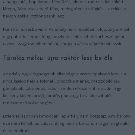
a hangulatát. Napelemes fényfüzér, elemes mécses, kis kültéri
lámpa, falra akasztható fény, meleg tónusú világítás – ezekkel a
balkon sokkal otthonosabb lesz.
Nem kell túlzásba vinni. Az erkély nem repülőtéri kifutópálya. A cél
egy puha, kellemes fény, amely mellett ki lehet ülni beszélgetni,
olvasni vagy csendben nézni, ahogy a város végre kicsit lassít.
Tárolás nélkül újra raktár lesz belőle
Az erkély egyik legnagyobb ellensége a visszalopakodó lom. Ha
nincs kijelölt hely a földnek, öntözőkannának, metszőollónak,
párnáknak, takarónak, akkor minden elkezd kint maradni. Egy
keskeny kültéri tároló, tárolós pad vagy falra akasztható
rendszerező sokat segíthet.
Érdemes azonban kimondani: az erkély nem pótspájz. Ami három
éve nem kellett, az valószínűleg nem a balkonon fogja megtalálni
élete értelmét.