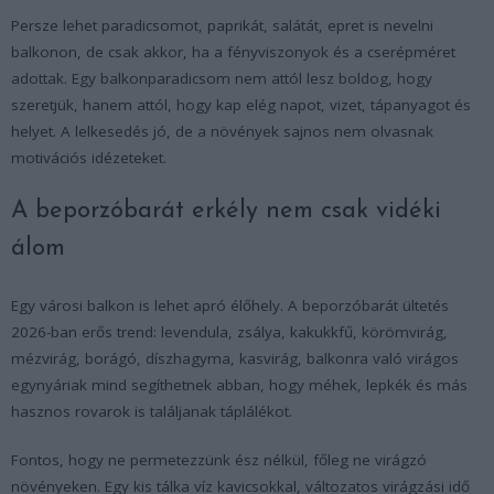
Persze lehet paradicsomot, paprikát, salátát, epret is nevelni
balkonon, de csak akkor, ha a fényviszonyok és a cserépméret
adottak. Egy balkonparadicsom nem attól lesz boldog, hogy
szeretjük, hanem attól, hogy kap elég napot, vizet, tápanyagot és
helyet. A lelkesedés jó, de a növények sajnos nem olvasnak
motivációs idézeteket.
A beporzóbarát erkély nem csak vidéki
álom
Egy városi balkon is lehet apró élőhely. A beporzóbarát ültetés
2026-ban erős trend: levendula, zsálya, kakukkfű, körömvirág,
mézvirág, borágó, díszhagyma, kasvirág, balkonra való virágos
egynyáriak mind segíthetnek abban, hogy méhek, lepkék és más
hasznos rovarok is találjanak táplálékot.
Fontos, hogy ne permetezzünk ész nélkül, főleg ne virágzó
növényeken. Egy kis tálka víz kavicsokkal, változatos virágzási idő