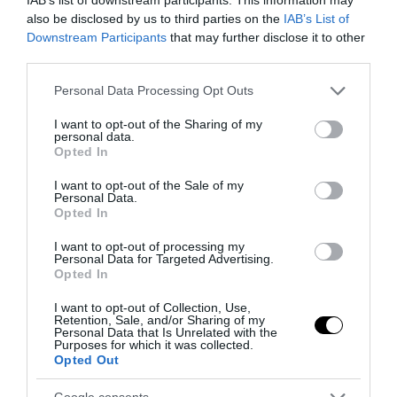
also be disclosed by us to third parties on the
IAB’s List of
Downstream Participants
that may further disclose it to other
third parties.
Please note that this website/app uses one or more Google
Personal Data Processing Opt Outs
services and may gather and store information including but
not limited to your visit or usage behaviour. You may click to
I want to opt-out of the Sharing of my
personal data.
grant or deny consent to Google and its third-party tags to
Opted In
use your data for below specified purposes in below Google
consent section.
I want to opt-out of the Sale of my
Personal Data.
Opted In
I want to opt-out of processing my
Personal Data for Targeted Advertising.
Opted In
I want to opt-out of Collection, Use,
Retention, Sale, and/or Sharing of my
Personal Data that Is Unrelated with the
Purposes for which it was collected.
Opted Out