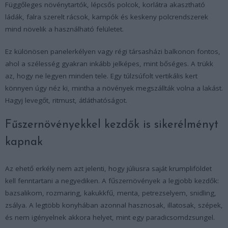
Függőleges növénytartók, lépcsős polcok, korlátra akasztható
ládák, falra szerelt rácsok, kampók és keskeny polcrendszerek
mind növelik a használható felületet.
Ez különösen panelerkélyen vagy régi társasházi balkonon fontos,
ahol a szélesség gyakran inkább jelképes, mint bőséges. A trükk
az, hogy ne legyen minden tele. Egy túlzsúfolt vertikális kert
könnyen úgy néz ki, mintha a növények megszállták volna a lakást.
Hagyj levegőt, ritmust, átláthatóságot.
Fűszernövényekkel kezdők is sikerélményt
kapnak
Az ehető erkély nem azt jelenti, hogy júliusra saját krumpliföldet
kell fenntartani a negyediken. A fűszernövények a legjobb kezdők:
bazsalikom, rozmaring, kakukkfű, menta, petrezselyem, snidling,
zsálya. A legtöbb konyhában azonnal hasznosak, illatosak, szépek,
és nem igényelnek akkora helyet, mint egy paradicsomdzsungel.