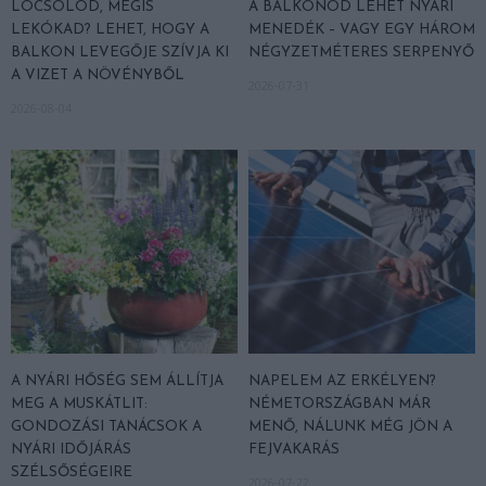
LOCSOLOD, MÉGIS
A BALKONOD LEHET NYÁRI
LEKÓKAD? LEHET, HOGY A
MENEDÉK – VAGY EGY HÁROM
BALKON LEVEGŐJE SZÍVJA KI
NÉGYZETMÉTERES SERPENYŐ
A VIZET A NÖVÉNYBŐL
2026-07-31
2026-08-04
A NYÁRI HŐSÉG SEM ÁLLÍTJA
NAPELEM AZ ERKÉLYEN?
MEG A MUSKÁTLIT:
NÉMETORSZÁGBAN MÁR
GONDOZÁSI TANÁCSOK A
MENŐ, NÁLUNK MÉG JÖN A
NYÁRI IDŐJÁRÁS
FEJVAKARÁS
SZÉLSŐSÉGEIRE
2026-07-22