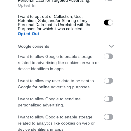
Personal Data for Targeted Advertising.
Opted In
I want to opt-out of Collection, Use,
Retention, Sale, and/or Sharing of my
KAPCSOLÓDÓ OLVASMÁNY
Personal Data that Is Unrelated with the
Purposes for which it was collected.
Opted Out
Google consents
I want to allow Google to enable storage
related to advertising like cookies on web or
device identifiers in apps.
I want to allow my user data to be sent to
Google for online advertising purposes.
I want to allow Google to send me
LOCSOLOD, MÉGIS
HŐKUPOLA A LAKÁSBAN: ÍGY
personalized advertising.
LEKÓKAD? LEHET, HOGY A
AKADÁLYOZD MEG, HOGY
BALKON LEVEGŐJE SZÍVJA KI
ÉJSZAKÁRA IS SÜTŐVÉ
I want to allow Google to enable storage
A VIZET A NÖVÉNYBŐL
VÁLJON AZ OTTHONOD
related to analytics like cookies on web or
2026-08-04
2026-08-03
device identifiers in apps.