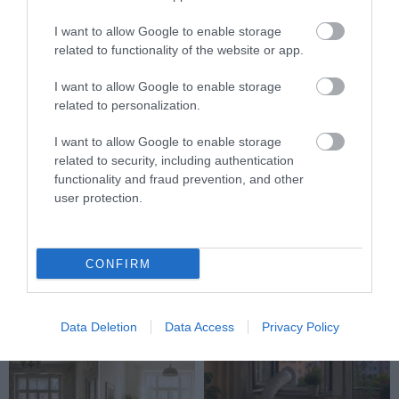
I want to allow Google to enable storage
related to functionality of the website or app.
I want to allow Google to enable storage
related to personalization.
I want to allow Google to enable storage
related to security, including authentication
functionality and fraud prevention, and other
user protection.
NAPELEM MELLÉ
NEM CSAK A MELEGGEL VAN
AKKUMULÁTOR? ÍGY LEHET
BAJ: NYÁRON IS EL TUD
ELTÁROLNI A NAPPALT
ROMLANI A LAKÁS LEVEGŐJE
CONFIRM
ESTÉRE
2026-07-30
2026-08-03
Data Deletion
Data Access
Privacy Policy