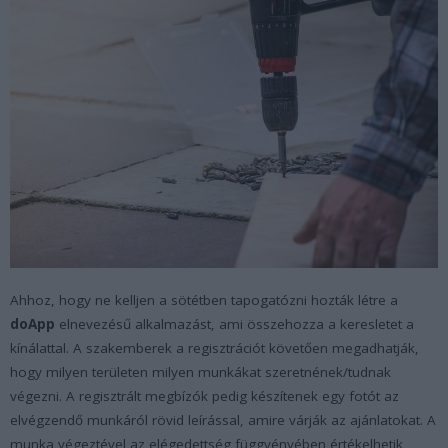
Ahhoz, hogy ne kelljen a sötétben tapogatózni hozták létre a
doApp
elnevezésű alkalmazást, ami összehozza a keresletet a
kínálattal. A szakemberek a regisztrációt követően megadhatják,
hogy milyen területen milyen munkákat szeretnének/tudnak
végezni. A regisztrált megbízók pedig készítenek egy fotót az
elvégzendő munkáról rövid leírással, amire várják az ajánlatokat. A
munka végeztével az elégedettség függvényében értékelhetik