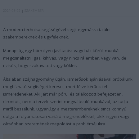
2021-08-02
SZAKEMBER
A modern technika segítségével segít egymásra találni
szakembereknek és ügyfeleknek.
Manapság egy bármilyen javíttatást vagy ház körüli munkát
megcsináltatni igazi kihívás. Vagy nincs rá ember, vagy van, de
rizikós, hogy szakavatott vagy kókler.
Általában szájhagyomány útján, ismerősök ajánlásával próbálunk
megbízható segítséget keresni, mert félve kérünk fel
ismeretleneket. Aki járt már pórul és találkozott befejezetlen,
elrontott, nem a tervek szerint megvalósuló munkával, az tudja
miről beszélünk. Ugyanúgy a mesterembereknek sincs könnyű
dolga a folyamatosan variáló megrendelőkkel, akik ingyen vagy
olcsóbban szeretnének megoldást a problémájukra.