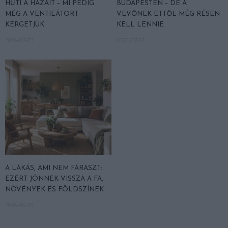
HŰTI A HÁZAIT – MI PEDIG
BUDAPESTEN – DE A
MÉG A VENTILÁTORT
VEVŐNEK ETTŐL MÉG RÉSEN
KERGETJÜK
KELL LENNIE
2026-07-03
2026-07-01
A LAKÁS, AMI NEM FÁRASZT:
EZÉRT JÖNNEK VISSZA A FA,
NÖVÉNYEK ÉS FÖLDSZÍNEK
2026-06-29