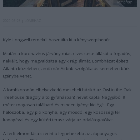
lombhaz
2020-06-23
LOMBHÁZ
Kyle Longwell remekül használta ki a kényszerpihenőt.
Miután a koronavírus-járvány miatt elvesztette állását a fogadós,
nekiállt, hogy megvalósítsa egyik régi álmát. Lombházat épített
Atlanta közelében, amit már Airbnb-szolgáltatás keretében bárki
igénybe vehet.
A lombkoronán elhelyezkedő mesebeli házikó az Owl in the Oak
Treehouse (Bagoly a tölgyfaházban) nevet kapta. Nagyjából 9
méter magasan található és minden igényt kielégít. Egy
hálószoba, egy pici konyha, egy mosdó, egy közösségi tér
kanapéval és egy kültéri terasz várja az odalátogatókat.
A férfi elmondása szerint a legnehezebb az alapanyagok