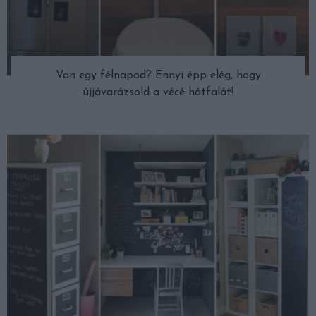
Van egy félnapod? Ennyi épp elég, hogy
újjávarázsold a vécé hátfalát!