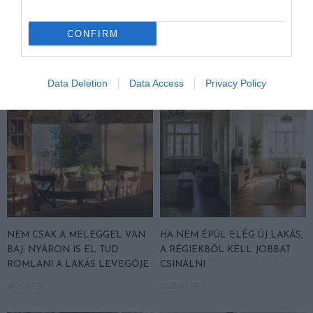
CONFIRM
KAPCSOLÓDÓ OLVASMÁNY
Data Deletion
Data Access
Privacy Policy
NEM CSAK A MELEGGEL VAN
HA NEM ÉPÜL ELÉG ÚJ LAKÁS,
BAJ: NYÁRON IS EL TUD
A RÉGIEKBŐL KELL JOBBAT
ROMLANI A LAKÁS LEVEGŐJE
CSINÁLNI
2026-07-30
2026-07-29