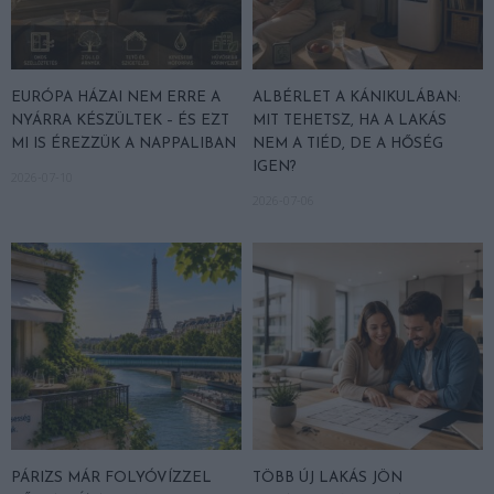
EURÓPA HÁZAI NEM ERRE A
ALBÉRLET A KÁNIKULÁBAN:
NYÁRRA KÉSZÜLTEK – ÉS EZT
MIT TEHETSZ, HA A LAKÁS
MI IS ÉREZZÜK A NAPPALIBAN
NEM A TIÉD, DE A HŐSÉG
IGEN?
2026-07-10
2026-07-06
PÁRIZS MÁR FOLYÓVÍZZEL
TÖBB ÚJ LAKÁS JÖN