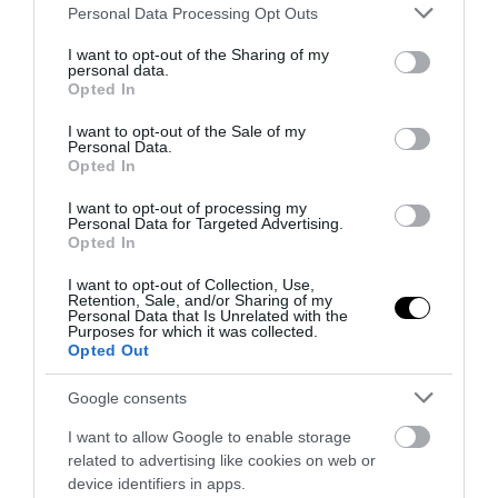
Please note that this website/app uses one or more Google
Personal Data Processing Opt Outs
services and may gather and store information including but
not limited to your visit or usage behaviour. You may click to
I want to opt-out of the Sharing of my
personal data.
grant or deny consent to Google and its third-party tags to
Opted In
use your data for below specified purposes in below Google
consent section.
I want to opt-out of the Sale of my
Personal Data.
Opted In
I want to opt-out of processing my
Personal Data for Targeted Advertising.
Opted In
I want to opt-out of Collection, Use,
Retention, Sale, and/or Sharing of my
Personal Data that Is Unrelated with the
Purposes for which it was collected.
Opted Out
Google consents
I want to allow Google to enable storage
related to advertising like cookies on web or
device identifiers in apps.