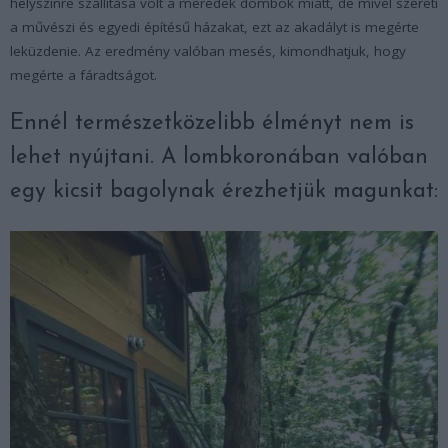
helyszínre szállítása volt a meredek dombok miatt, de mivel szereti
a művészi és egyedi építésű házakat, ezt az akadályt is megérte
leküzdenie. Az eredmény valóban mesés, kimondhatjuk, hogy
megérte a fáradtságot.
Ennél természetközelibb élményt nem is
lehet nyújtani. A lombkoronában valóban
egy kicsit bagolynak érezhetjük magunkat: