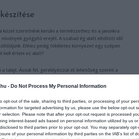
készítése
 ha közel szeretnénk kerülni a természethez és a javunkra
 növények gyógyító erejét. A szabad ég alatt eltöltött idő
ltöltődjünk. Ehhez pedig tökéletes környezet egy szépen
 kell érteni ez alatt?
 talajt. Ássuk fel, gereblyézzük el; lehetőség szerint a
ebb vegyszerrel dolgozzunk. A növények kiválasztása során
langósvirágúakat, mint például a bab, amely egy értékes
.hu -
Do Not Process My Personal Information
 a talajt. Célszerű továbbá olyan növényeket választanunk,
etegséggel szemben ellenállóak, rezisztensek.
to opt-out of the sale, sharing to third parties, or processing of your per
formation for targeted advertising by us, please use the below opt-out s
r selection. Please note that after your opt-out request is processed y
itációs hely kialakítása
eing interest-based ads based on personal information utilized by us or
disclosed to third parties prior to your opt-out. You may separately opt-
 meditáláshoz egy mohával benőtt, hatalmas szikladarab,
losure of your personal information by third parties on the IAB’s list of