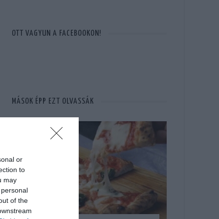
OTT VAGYUN A FACEBOOKON!
MÁSOK ÉPP EZT OLVASSÁK
sonal or
ection to
ou may
 personal
out of the
 downstream