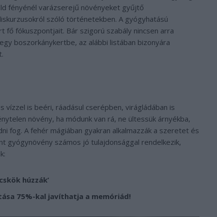
old fényénél varázserejű növényeket gyűjtő
diskurzusokról szóló történetekben. A gyógyhatású
 fő fókuszpontjait. Bár szigorú szabály nincsen arra
egy boszorkánykertbe, az alábbi listában bizonyára
.
 vízzel is beéri, ráadásul cserépben, virágládában is
énytelen növény, ha módunk van rá, ne ültessük árnyékba,
ődni fog. A fehér mágiában gyakran alkalmazzák a szeretet és
int gyógynövény számos jó tulajdonsággal rendelkezik,
k:
ücskök húzzák’
ása 75%-kal javíthatja a memóriád!