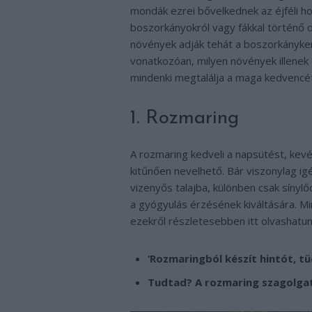
mondák ezrei bővelkednek az éjféli h
boszorkányokról vagy fákkal történő 
növények adják tehát a boszorkánykert
vonatkozóan, milyen növények illenek 
mindenki megtalálja a maga kedvencét
1. Rozmaring
A rozmaring kedveli a napsütést, kevés
kitűnően nevelhető. Bár viszonylag ig
vizenyős talajba, különben csak sínyl
a gyógyulás érzésének kiváltására. M
ezekről részletesebben itt olvashatun
‘Rozmaringból készít hintót, t
Tudtad? A rozmaring szagolgat