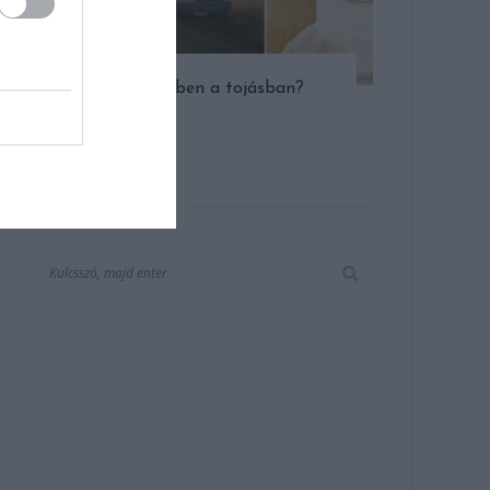
Laknál ebben a tojásban?
KERESÉS AZ OLDALON