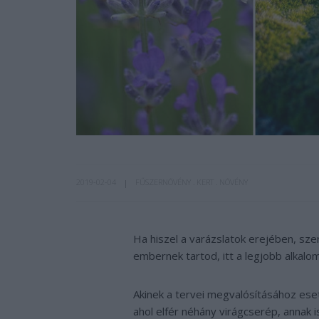
2019-02-04
FŰSZERNÖVÉNY
KERT
NÖVÉNY
Ha hiszel a varázslatok erejében, sze
embernek tartod, itt a legjobb alkalo
Akinek a tervei megvalósításához eset
ahol elfér néhány virágcserép, annak 