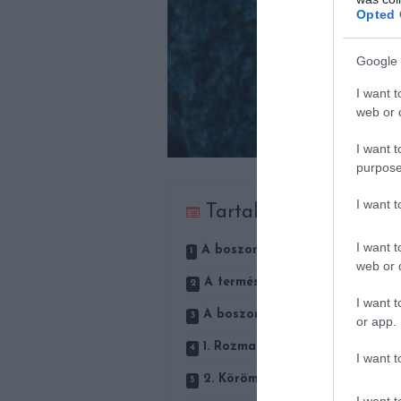
Opted 
Google 
I want t
web or d
I want t
purpose
I want 
Tartalom
I want t
A boszorkánykert előkészítése
web or d
A természet ölén: meditációs he
I want t
A boszorkánykert növényeinek 
or app.
1. Rozmaring
I want t
2. Körömvirág
I want t