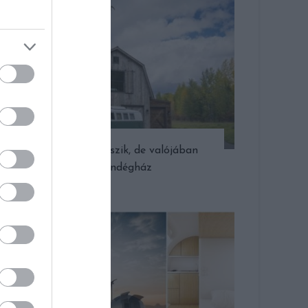
Csűrnek látszik, de valójában
vendégház