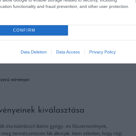
cation functionality and fraud prevention, and other user protection.
CONFIRM
Data Deletion
Data Access
Privacy Policy
zerű növényei:
vényeinek kiválasztása
dők óta különböző illatos gyógy- és fűszernövények,
 meg természetesen fák alkotják. Nem véletlen, hogy régi