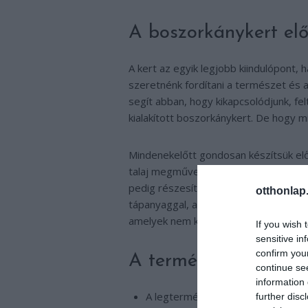
A boszorkánykert elő
A kert az egyik legjobb kiindulópont,
szeretnénk fordítani a természet és a
segít abban, hogy kikapcsolódjunk, fe
kialakított boszorkánykert. De hogy mit
Mindenekelőtt gondosan készítsük elő a
talaj megművelése során minél keves
pedig részesítsünk előnyben olyan pil
otthonlap
tápanyaggal, a nitrogénnel gazdagítja
amelyek nem kényesek és a legtöbb b
If you wish 
sensitive in
confirm you
A természet ölén: med
continue se
information 
A legtermészetközelibb színhely a
further disc