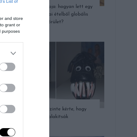
B’s List of
Pizza világnapja: hogyan lett egy
nápolyi utcai ételből globális
er and store
őrület?
to grant or
ed purposes
Ez a cipő szinte kérte, hogy
átalakítsák