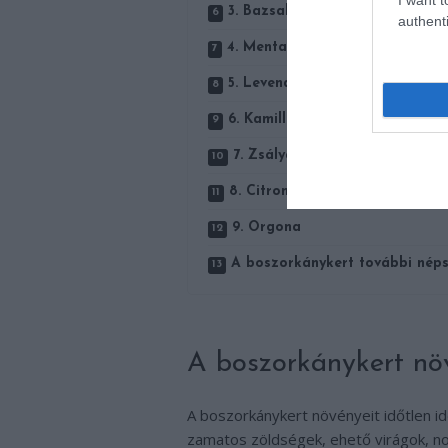
3. Bazsalikom
authenti
4. Menta
5. Levendula
6. Kamilla
7. Zsálya
8. Citromfű
9. Orgona
A boszorkánykert további néps
A boszorkánykert nö
A boszorkánykert növényeit időtlen i
zamatos zöldségek, ehető virágok, no