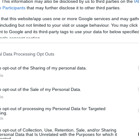
. This information may also be disclosed by us to third parties on the
IA
zükségét érezzük annak, hogy félrevonuljunk.
Participants
that may further disclose it to other third parties.
a növő növényekből kialakított természetes paravánnal. A
 that this website/app uses one or more Google services and may gath
a, de akár használaton kívüli itatókba, vályúkba is.
including but not limited to your visit or usage behaviour. You may click 
színessé egy kosárnyi levendulával és sarkantyúkavirággal.
 to Google and its third-party tags to use your data for below specifi
ogle consent section.
tjuk a rejtek meghittségét.
l Data Processing Opt Outs
o opt-out of the Sharing of my personal data.
In
o opt-out of the Sale of my Personal Data.
In
to opt-out of processing my Personal Data for Targeted
ing.
In
o opt-out of Collection, Use, Retention, Sale, and/or Sharing
ersonal Data that Is Unrelated with the Purposes for which it
lected.