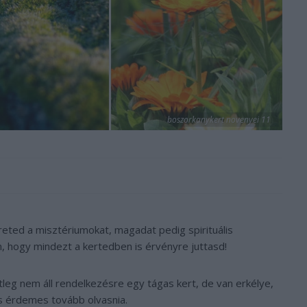
boszorkanykert novenyei 11
reted a misztériumokat, magadat pedig spirituális
m, hogy mindezt a kertedben is érvényre juttasd!
leg nem áll rendelkezésre egy tágas kert, de van erkélye,
is érdemes tovább olvasnia.