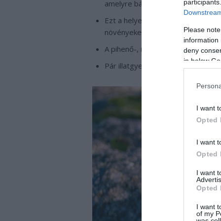
participants
amelyre bármikor leülhetünk, ha s
Downstream 
Ezt a helyet vegyük körbe magasr
Please note
növényeket ültethetjük magaságyásb
information 
A pihenő-, meditálóhelyet tegyük 
deny consent
in below Go
Pár illatgyertyával tovább fokozha
Persona
I want t
Opted 
I want t
Opted 
I want 
Advertis
Opted 
I want t
of my P
was col