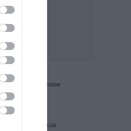
OTT VAGYUN A FACEBOOKON!
MÁSOK ÉPP EZT OLVASSÁK