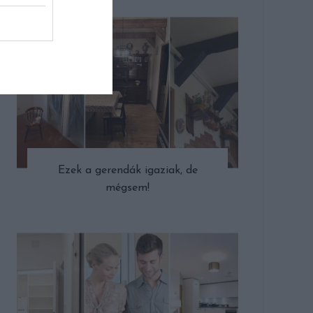
Ezek a gerendák igaziak, de
mégsem!