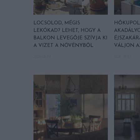
LOCSOLOD, MÉGIS
HŐKUPOLA
LEKÓKAD? LEHET, HOGY A
AKADÁLYO
BALKON LEVEGŐJE SZÍVJA KI
ÉJSZAKÁR
A VIZET A NÖVÉNYBŐL
VÁLJON 
2026-08-04
2026-08-03