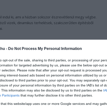
indul ki, ami a házban sokszor észrevétlenül megy végbe.
böző vizek, dinamikus terhelések, szakszerűtlen építésből
i.
len víz, a ház környékén elhaladó forgalom terhelése, a
ek kisebb-nagyobb repedésekhez.
.hu -
Do Not Process My Personal Information
hossza, mélysége és iránya
to opt-out of the sale, sharing to third parties, or processing of your per
formation for targeted advertising by us, please use the below opt-out s
akemberek számára.
r selection. Please note that after your opt-out request is processed y
eing interest-based ads based on personal information utilized by us or
disclosed to third parties prior to your opt-out. You may separately opt-
, hogy
ha egy repedés 1 centiméter mély, illetve, ha az
losure of your personal information by third parties on the IAB’s list of
akkor súlyosabb a probléma
és érdemes mihamarabb egy
. This information may also be disclosed by us to third parties on the
IA
tikusok felmérik a ház állapotát és megoldásokkal,
Participants
that may further disclose it to other third parties.
 that this website/app uses one or more Google services and may gath