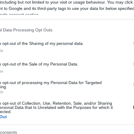
including but not limited to your visit or usage behaviour. You may click 
 későbbiekben sokkal komolyabb problémáknak vehetjük
 to Google and its third-party tags to use your data for below specifi
ogle consent section.
l Data Processing Opt Outs
o opt-out of the Sharing of my personal data.
In
o opt-out of the Sale of my Personal Data.
In
to opt-out of processing my Personal Data for Targeted
ing.
In
o opt-out of Collection, Use, Retention, Sale, and/or Sharing
ersonal Data that Is Unrelated with the Purposes for which it
lected.
Out
consents