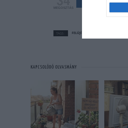
34
Share
MEGOSZTÁS
FELÚJÍTÁS
TAGS :
KAPCSOLÓDÓ OLVASMÁNY