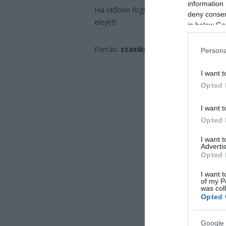
information 
Ha időben foglalkozunk a dologgal, a
deny consent
elejét!
in below Go
Forrás:
statikustervezes
Persona
I want t
Opted 
I want t
Opted 
I want 
Advertis
Opted 
I want t
of my P
was col
Opted 
Google 