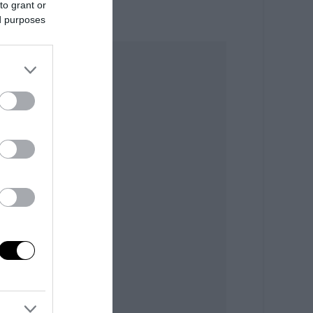
to grant or
ed purposes