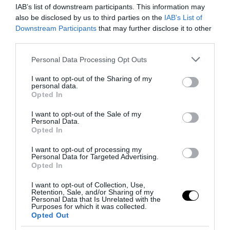
351
IAB’s list of downstream participants. This information may
also be disclosed by us to third parties on the
IAB’s List of
Downstream Participants
that may further disclose it to other
MEGOSZTÁS
third parties.
Please note that this website/app uses one or more Google
Personal Data Processing Opt Outs
MEDENCE
RAKLAP
TAGS :
services and may gather and store information including but
not limited to your visit or usage behaviour. You may click to
I want to opt-out of the Sharing of my
personal data.
grant or deny consent to Google and its third-party tags to
Opted In
use your data for below specified purposes in below Google
consent section.
I want to opt-out of the Sale of my
KAPCSOLÓDÓ OLVASMÁNY
Personal Data.
Opted In
I want to opt-out of processing my
Personal Data for Targeted Advertising.
Opted In
I want to opt-out of Collection, Use,
Retention, Sale, and/or Sharing of my
Personal Data that Is Unrelated with the
Purposes for which it was collected.
Opted Out