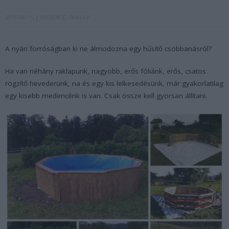
2018-06-15
MEDENCE
RAKLAP
A nyári forróságban ki ne álmodozna egy hűsítő csobbanásról?
Ha van néhány raklapunk, nagyobb, erős fóliánk, erős, csatos
rögzítő hevederünk, na és egy kis lelkesedésünk, már gyakorlatilag
egy kisebb medencénk is van. Csak össze kell gyorsan állítani.