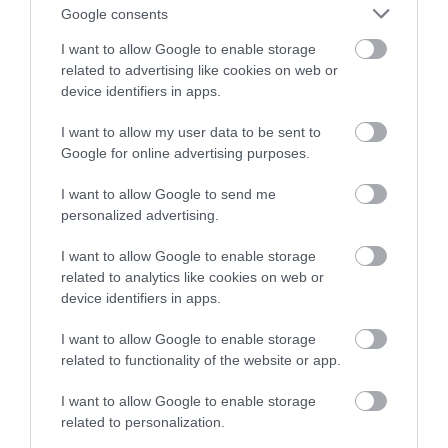
Google consents
VISSZATÉR A NAGYMAMÁK
A RENDRAKÁSI MÓDSZER,
I want to allow Google to enable storage
VIRÁGOS KERTJE – CSAK MOST
AMITŐL ELŐSZÖR MEGIJEDSZ,
related to advertising like cookies on web or
MÁR BEPORZÓBARÁT
AZTÁN MEGKÖNNYEBBÜLSZ
device identifiers in apps.
TRENDNEK HÍVJUK
2026-04-30
I want to allow my user data to be sent to
2026-05-22
Google for online advertising purposes.
I want to allow Google to send me
personalized advertising.
I want to allow Google to enable storage
related to analytics like cookies on web or
device identifiers in apps.
I want to allow Google to enable storage
related to functionality of the website or app.
NEM A FESTÉK A
ÍGY ÓVD MEG A KÖNYVEIDET
I want to allow Google to enable storage
LEGDRÁGÁBB MEGLEPETÉS: A
HOSSZÚ TÁVON: A
related to personalization.
SITT TUD IGAZÁN
NAPFÉNYTŐL A PORIG SOK
KELLEMETLEN LENNI 2026-
MINDEN ÁRTHAT NEKIK