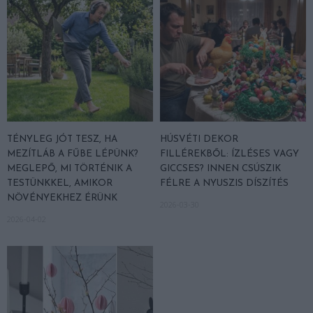
TÉNYLEG JÓT TESZ, HA
HÚSVÉTI DEKOR
MEZÍTLÁB A FŰBE LÉPÜNK?
FILLÉREKBŐL: ÍZLÉSES VAGY
MEGLEPŐ, MI TÖRTÉNIK A
GICCSES? INNEN CSÚSZIK
TESTÜNKKEL, AMIKOR
FÉLRE A NYUSZIS DÍSZÍTÉS
NÖVÉNYEKHEZ ÉRÜNK
2026-03-30
2026-04-02