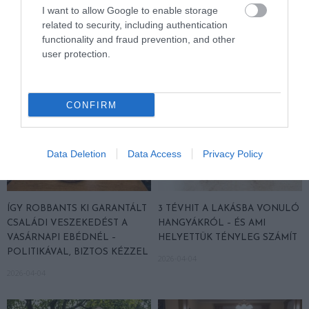
I want to allow Google to enable storage
BAN
2026-04-05
related to security, including authentication
2026-04-08
functionality and fraud prevention, and other
user protection.
CONFIRM
Data Deletion
Data Access
Privacy Policy
ÍGY ROBBANTS KI GARANTÁLT
3 TÉVHIT A LAKÁSBA VONULÓ
CSALÁDI VESZEKEDÉST A
HANGYÁKRÓL – ÉS AMI
VASÁRNAPI EBÉDNÉL –
HELYETTÜK TÉNYLEG SZÁMÍT
POLITIKÁVAL, BIZTOS KÉZZEL
2026-04-04
2026-04-04